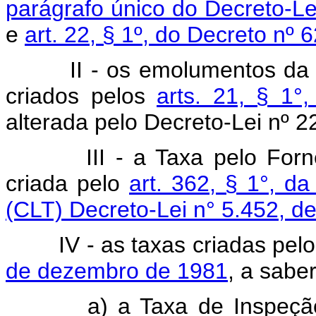
parágrafo único do Decreto-Le
e
art. 22, § 1º, do Decreto nº 
II - os emolumentos da 
criados pelos
arts. 21, § 1°,
alterada pelo Decreto-Lei nº 2
III - a Taxa pelo For
criada pelo
art. 362, § 1°, d
(CLT) Decreto-Lei n° 5.452, d
IV - as taxas criadas pel
de dezembro de 1981
, a saber
a) a Taxa de Inspeção e 