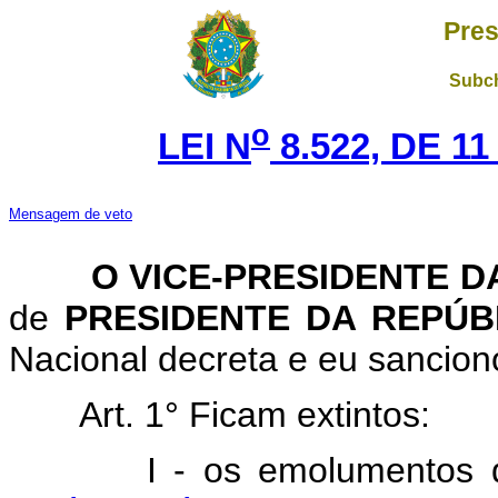
Pres
Subch
o
LEI N
8.522, DE 1
Mensagem de veto
O VICE-PRESIDENTE DA
de
PRESIDENTE DA REPÚB
Nacional decreta e eu sanciono
Art. 1° Ficam extintos:
I - os emolumentos 