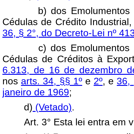
b) dos Emolumentos sobr
Cédulas de Crédito Industrial
36, § 2°, do Decreto-Lei nº 41
c) dos Emolumentos sobr
Cédulas de Créditos à Expor
6.313, de 16 de dezembro d
nos
arts. 34, §§ 1º
e
2º
, e
36,
janeiro de 1969
;
d)
(Vetado)
.
Art. 3° Esta lei entra em 