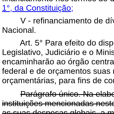
1°, da Constituição;
V - refinanciamento de dívi
Nacional.
Art. 5° Para efeito do dis
Legislativo, Judiciário e o Min
encaminharão ao órgão centra
federal e de orçamentos suas 
orçamentárias, para fins de co
Parágrafo único. Na elab
instituições mencionadas nest
as suas despesas globais, a m