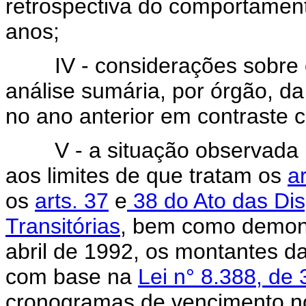
retrospectiva do comportament
anos;
IV - considerações sobre o 
análise sumária, por órgão, d
no ano anterior em contraste 
V - a situação observada no
aos limites de que tratam os
ar
os
arts. 37
e
38 do Ato das Dis
Transitórias
, bem como demons
abril de 1992, os montantes d
com base na
Lei n° 8.388, de
cronogramas de vencimento no