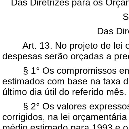
Das Diretrizes para os Orça
S
Das Dir
Art. 13. No projeto de lei
despesas serão orçadas a preç
§ 1° Os compromissos em m
estimados com base na taxa d
último dia útil do referido mês.
§ 2° Os valores expressos n
corrigidos, na lei orçamentária
médio estimado para 1993 e o 