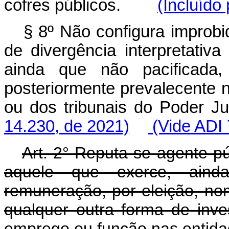
cofres públicos.
(Incluído
§ 8º Não configura improb
de divergência interpretativa
ainda que não pacificad
posteriormente prevalecente 
ou dos tribunais do Pode
14.230, de 2021)
(Vide ADI 
Art. 2° Reputa-se agente púb
aquele que exerce, aind
remuneração, por eleição, no
qualquer outra forma de inve
emprego ou função nas entidad