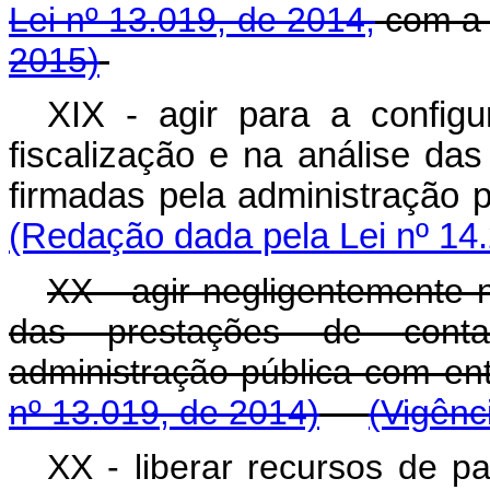
Lei nº 13.019, de 2014,
com a 
2015)
XIX - agir para a configu
fiscalização e na análise da
firmadas pela administraçã
(Redação dada pela Lei nº 14
XX - agir negligentemente n
das prestações de conta
administração pública com e
nº 13.019, de 2014)
(Vigênc
XX -
liberar recursos de p