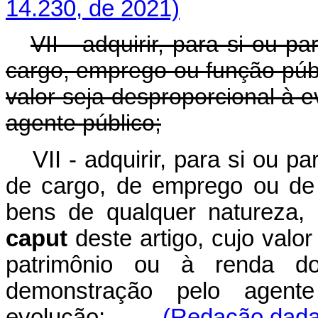
14.230, de 2021)
VII - adquirir, para si ou 
cargo, emprego ou função públ
valor seja desproporcional à 
agente público;
VII - adquirir, para si ou 
de cargo, de emprego ou de 
bens de qualquer natureza, 
caput
deste artigo, cujo valo
patrimônio ou à renda do
demonstração pelo agent
evolução;
(Redação dada 