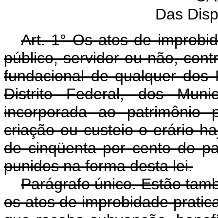
Das Disp
Art. 1° Os atos de improbi
público, servidor ou não, contr
fundacional de qualquer dos
Distrito Federal, dos Muni
incorporada ao patrimônio 
criação ou custeio o erário h
de cinqüenta por cento do pa
punidos na forma desta lei.
Parágrafo único. Estão tamb
os atos de improbidade pratic