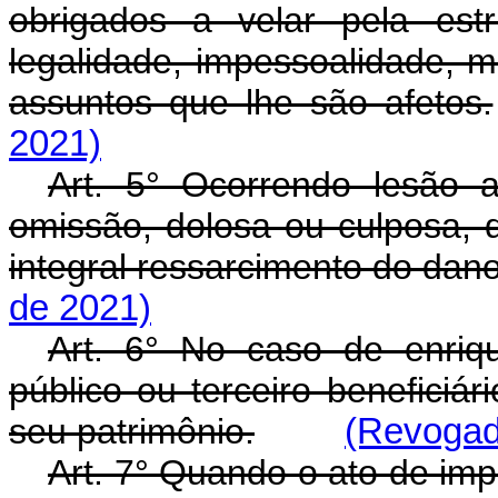
obrigados a velar pela estr
legalidade, impessoalidade, m
assuntos que lhe são afetos.
2021)
Art. 5° Ocorrendo lesão 
omissão, dolosa ou culposa, d
integral ressarcimento do dano
de 2021)
Art. 6° No caso de enriqu
público ou terceiro beneficiá
seu patrimônio.
(Revogado
Art. 7° Quando o ato de imp