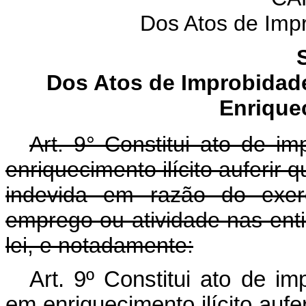
Dos Atos de Impr
Dos Atos de Improbidad
Enriquec
Art. 9° Constitui ato de im
enriquecimento ilícito auferir 
indevida em razão do exerc
emprego ou atividade nas ent
lei, e notadamente:
Art. 9º Constitui ato de im
em enriquecimento ilícito aufer