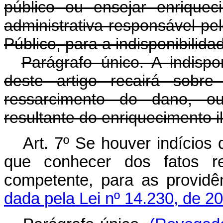
público ou ensejar enriqueci
administrativa responsável pel
Público, para a indisponibilida
Parágrafo único. A indispo
deste artigo recairá sobr
ressarcimento do dano, ou
resultante do enriquecimento ilí
Art. 7º Se houver indícios
que conhecer dos fatos rep
competente, para as prov
dada pela Lei nº 14.230, de 2