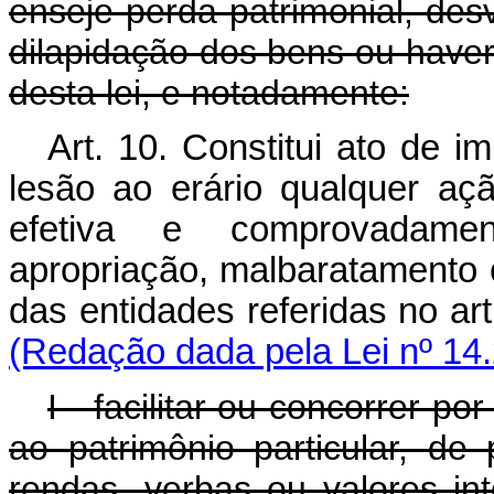
enseje perda patrimonial, des
dilapidação dos bens ou havere
desta lei, e notadamente:
Art. 10. Constitui ato de i
lesão ao erário qualquer aç
efetiva e comprovadament
apropriação, malbaratamento 
das entidades referidas no 
(Redação dada pela Lei nº 14
I - facilitar ou concorrer p
ao patrimônio particular, de 
rendas, verbas ou valores in