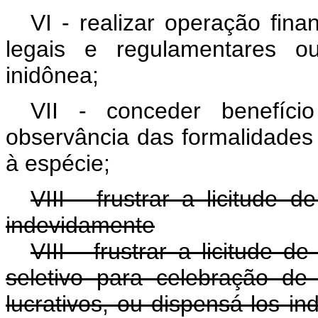
VI - realizar operação fin
legais e regulamentares ou
inidônea;
VII - conceder benefíci
observância das formalidades 
à espécie;
VIII - frustrar a licitude d
indevidamente
VIII - frustrar a licitude d
seletivo para celebração de
lucrativos, ou dispensá-los i