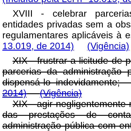
XVIII - celebrar parcer
entidades privadas sem a obs
regulamentares aplicáve
13.019, de 2014)
(Vigência)
XIX - frustrar a licitude de
parcerias da administração 
dispensá-lo indevidament
2014)
(Vigência)
XIX -
agir negligentemente n
das prestações de conta
administração pública com