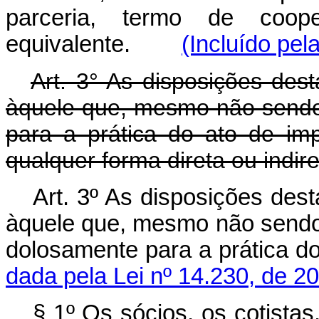
parceria, termo de coope
equivalente.
(Incluído pel
Art. 3° As disposições dest
àquele que, mesmo não sendo 
para a prática do ato de im
qualquer forma direta ou indire
Art. 3º As disposições dest
àquele que, mesmo não sendo 
dolosamente para a prática
dada pela Lei nº 14.230, de 2
§ 1º Os sócios, os cotistas