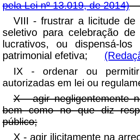
pela Lei nº 13.019, de 2014)
VIII - frustrar a licitude d
seletivo para celebração de
lucrativos, ou dispensá-los
patrimonial efetiva;
(Redaçã
IX - ordenar ou permiti
autorizadas em lei ou regulam
X - agir negligentemente n
bem como no que diz respe
público;
X - agir ilicitamente na ar