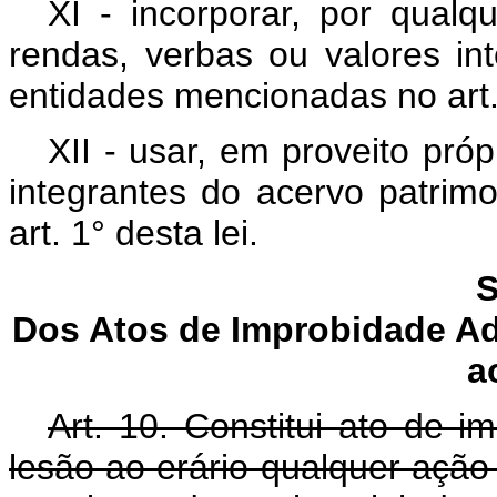
XI - incorporar, por qualq
rendas, verbas ou valores in
entidades mencionadas no art. 
XII - usar, em proveito pró
integrantes do acervo patrim
art. 1° desta lei.
S
Dos Atos de Improbidade Ad
a
Art. 10. Constitui ato de i
lesão ao erário qualquer ação