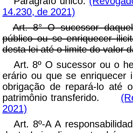
Parágrafo único.
(Revogado
14.230, de 2021)
Art. 8° O sucessor daque
público ou se enriquecer ilic
desta lei até o limite do valor 
Art. 8º O sucessor ou o h
erário ou que se enriquecer i
obrigação de repará-lo até 
patrimônio transferido.
(R
2021)
Art. 8º-A A responsabilida