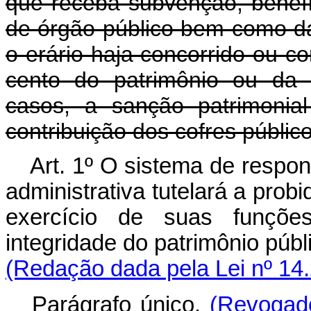
que receba subvenção, benefíci
de órgão público bem como da
o erário haja concorrido ou 
cento do patrimônio ou da r
casos, a sanção patrimonial
contribuição dos cofres público
Art. 1º O sistema de respon
administrativa tutelará a pro
exercício de suas funçõ
integridade do patrimônio púb
(Redação dada pela Lei nº 14
Parágrafo único.
(Revogad