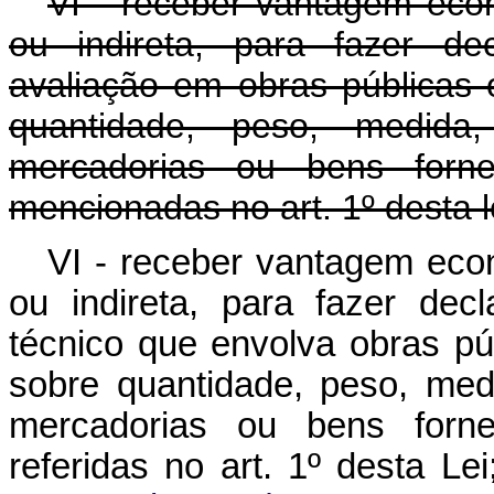
VI - receber vantagem econ
ou indireta, para fazer de
avaliação em obras públicas 
quantidade, peso, medida,
mercadorias ou bens forne
mencionadas no art. 1º desta l
VI - receber vantagem econ
ou indireta, para fazer dec
técnico que envolva obras pú
sobre quantidade, peso, medi
mercadorias ou bens forne
referidas no art. 1º des