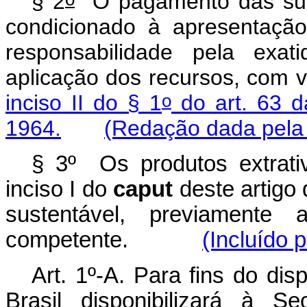
§ 2
O pagamento das subv
condicionado à apresentação
responsabilidade pela exat
aplicação dos recursos, com v
o
inciso II do § 1
do art. 63 d
1964.
(Redação dada pela 
§ 3º Os produtos extrati
inciso I do
caput
deste artigo
sustentável, previamente 
competente.
(Incluído 
Art. 1º-A. Para fins do di
Brasil disponibilizará à S