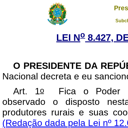
Pres
Subch
o
LEI N
8.427, D
O PRESIDENTE DA REPÚ
Nacional decreta e eu sanciono
o
Art. 1
Fica o Poder Exe
observado o disposto nest
produtores rurais e suas
(Redação dada pela Lei nº 12.