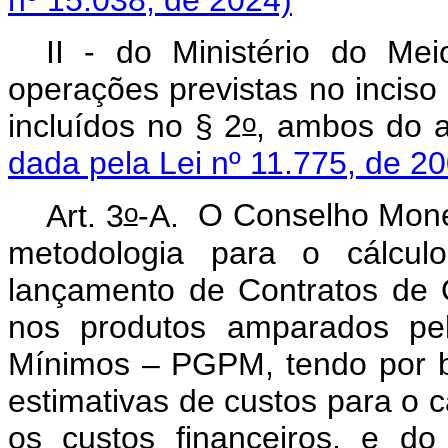
nº 15.038, de 2024)
II - do Ministério do Me
operações previstas no inciso
o
incluídos no § 2
, ambos do a
dada pela Lei nº 11.775, de 2
o
Art. 3
-A.
O Conselho Monetá
metodologia para o cálcul
lançamento de Contratos de 
nos produtos amparados pel
Mínimos – PGPM, tendo por b
estimativas de custos para o 
os custos financeiros, e do