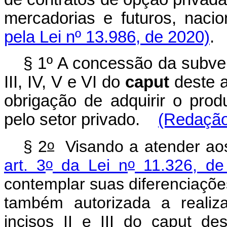
mercadorias e futuros, nacion
pela Lei nº 13.986, de 2020)
.
§ 1º A concessão da subven
III, IV, V e VI do
caput
deste 
obrigação de adquirir o prod
pelo setor privado.
(Redação
o
§ 2
Visando a atender aos 
o
o
art. 3
da Lei n
11.326, de
contemplar suas diferenciações 
também autorizada a realiz
incisos II e III do
caput
des