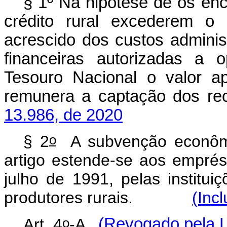
§ 1º Na hipótese de os enc
crédito rural excederem o
acrescido dos custos administr
financeiras autorizadas a o
Tesouro Nacional o valor ap
remunera a captação dos rec
13.986, de 2020
o
§ 2
A subvenção econômi
artigo estende-se aos emprés
julho de 1991, pelas instituiç
produtores rurais.
(Inc
o
Art. 4
-A
(Revogado pela L