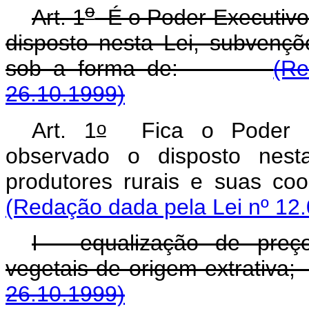
o
Art. 1
É o Poder Executivo 
disposto nesta Lei, subvençõ
sob a forma de:
(Re
26.10.1999)
o
Art. 1
Fica o Poder Exe
observado o disposto nest
produtores rurais e suas
(Redação dada pela Lei nº 12.
I - equalização de preç
vegetais de origem extra
26.10.1999)