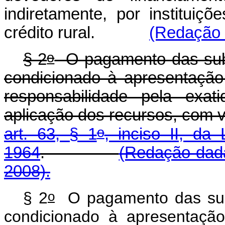
indiretamente, por instituiçõ
crédito rural.
(Redação 
o
§ 2
O pagamento das subv
condicionado à apresentação,
responsabilidade pela exat
aplicação dos recursos, com v
o
art. 63, § 1
, inciso II, da 
1964
.
(Redação dada
2008).
o
§ 2
O pagamento das subv
condicionado à apresentação