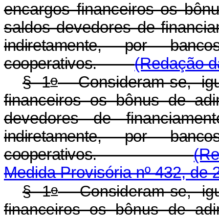
encargos financeiros os bôn
saldos devedores de financia
indiretamente, por banc
cooperativos.
(Redação da
o
§ 1
Consideram-se, igu
financeiros os bônus de ad
devedores de financiament
indiretamente, por banc
cooperativos.
(Re
Medida Provisória nº 432, de 
o
§ 1
Consideram-se, igu
financeiros os bônus de ad