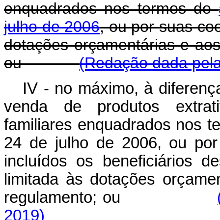
enquadrados nos termos do
julho de 2006
, ou por suas co
dotações orçamentárias e aos 
ou
(Redação dada pela 
IV - no máximo, à diferenç
venda de produtos extrati
familiares enquadrados nos te
24 de julho de 2006, ou por
incluídos os beneficiários de
limitada às dotações orçamen
regulamento; ou
2019)