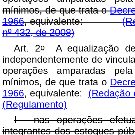
mínimos, de que trata o
Decre
1966
, equivalente:
(R
nº 432, de 2008)
o
Art. 2
A equalização de 
independentemente de vinculaç
operações amparadas pela 
mínimos, de que trata o
Decre
1966
, equivalente:
(Redação d
(Regulamento)
I - nas operações efetu
integrantes dos estoqu