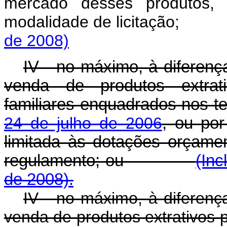
mercado desses produtos,
modalidade de licitaçã
de 2008)
IV - no máximo, à diferenç
venda de produtos extrati
familiares enquadrados nos 
24 de julho de 2006
, ou por
limitada às dotações orçamen
regulamento; ou
(Inc
de 2008).
IV - no máximo, à diferenç
venda de produtos extrativos p