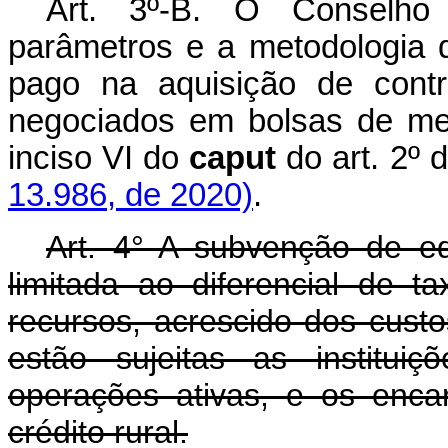
Art. 3º-B. O Conselho 
parâmetros e a metodologia 
pago na aquisição de cont
negociados em bolsas de mer
inciso VI do
caput
do art. 2º 
13.986, de 2020)
.
Art. 4° A subvenção de eq
limitada ao diferencial de 
recursos, acrescido dos custos
estão sujeitas as instituiç
operações ativas, e os enca
crédito rural.