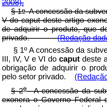
2008).
o
§ 1
A concessão da subvenç
V do
caput
deste artigo exon
de adquirir o produto, que d
privado.
(Redação dada
§ 1º A concessão da subven
III, IV, V e VI do
caput
deste 
obrigação de adquirir o prod
pelo setor privado.
(Redação
o
§ 2
A concessão da subve
exonera o Governo Federal d