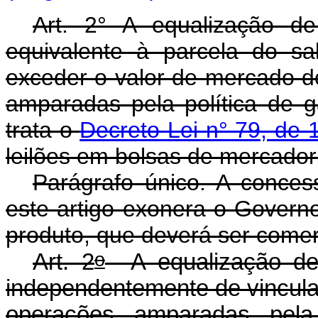
Art. 2° A equalização d
equivalente à parcela do s
exceder o valor de mercado d
amparadas pela política de 
trata o
Decreto-Lei n° 79, de
leilões em bolsas de mercador
Parágrafo único. A conce
este artigo exonera o Governo
produto, que deverá ser comerc
o
Art. 2
A equalização de 
independentemente de vinculaç
operações amparadas pela 