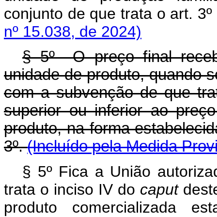
conjunto de que trata o art. 
nº 15.038, de 2024)
§ 5º O preço final recebid
unidade de produto, quando s
com a subvenção de que trat
superior ou inferior ao preç
produto, na forma estabelecida
3º.
(Incluído pela Medida Provi
§ 5º Fica a União autoriz
trata o inciso IV do
caput
deste
produto comercializada es