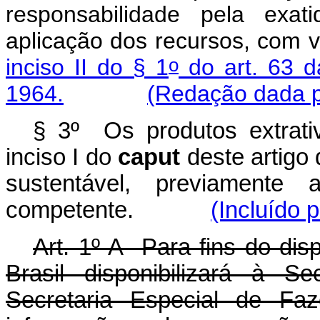
responsabilidade pela exat
aplicação dos recursos, com v
o
inciso II do § 1
do art. 63 d
1964.
(Redação dada pe
§ 3º Os produtos extrati
inciso I do
caput
deste artigo
sustentável, previamente 
competente.
(Incluído 
Art. 1º-A Para fins do dis
Brasil disponibilizará à S
Secretaria Especial de Fa