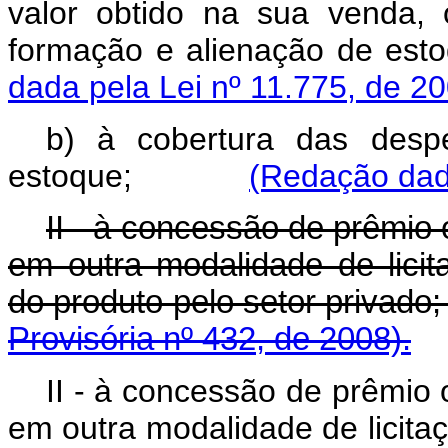
valor obtido na sua venda, 
formação e alienação d
dada pela Lei nº 11.775, de 2
b) à cobertura das desp
estoque;
(Redação dada
II - à concessão de prêmio 
em outra modalidade de lici
do produto pelo setor p
Provisória nº 432, de 2008).
II - à concessão de prêmio 
em outra modalidade de licit