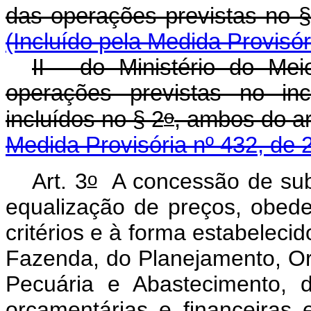
das operações previstas no §
(Incluído pela Medida Provisór
II - do Ministério do Me
operações previstas no inc
o
incluídos no § 2
, ambos do ar
Medida Provisória nº 432, de 
o
Art. 3
A concessão de sub
equalização de preços, obede
critérios e à forma estabelecid
Fazenda, do Planejamento, Or
Pecuária e Abastecimento, 
orçamentárias e financeiras 