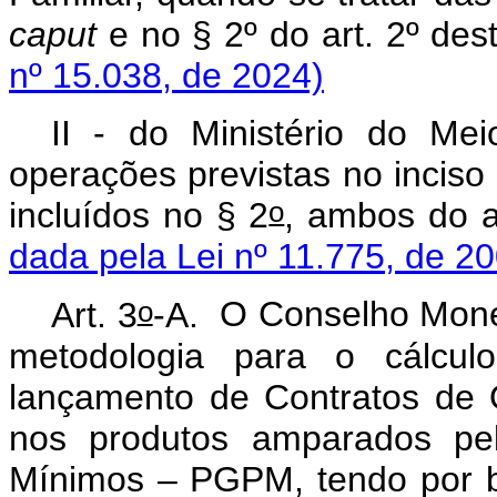
caput
e no § 2º do art. 2º d
nº 15.038, de 2024)
II - do Ministério do Me
operações previstas no inciso
o
incluídos no § 2
, ambos do a
dada pela Lei nº 11.775, de 2
o
Art. 3
-A.
O Conselho Monetá
metodologia para o cálcul
lançamento de Contratos de 
nos produtos amparados pel
Mínimos – PGPM, tendo por b