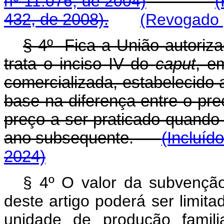
nº 11.076, de 2004)
(
432, de 2008).
(Revogado p
§ 4º Fica a União autoriz
trata o inciso IV do
caput
, e
comercializada, estabelecido
base na diferença entre o pre
preço a ser praticado quando
ano subsequente.
(Incluíd
2024)
§ 4º O valor da subvenção
deste artigo poderá ser limita
unidade de produção famili