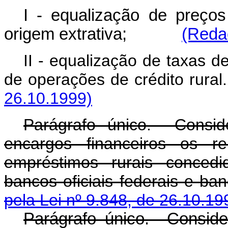
I - equalização de preço
origem extrativa;
(Redaç
II - equalização de taxas d
de operações de crédito r
26.10.1999)
Parágrafo único. Consid
encargos financeiros os r
empréstimos rurais concedi
bancos oficiais federais
pela Lei nº 9.848, de 26.10.19
Parágrafo único. Conside