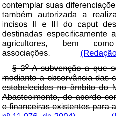
contemplar suas diferenciações 
também autorizada a realiz
incisos II e III do
caput
des
destinadas especificamente
agricultores, bem co
associações.
(Redação 
o
§ 3
A subvenção a que se 
mediante a observância das co
estabelecidas no âmbito do Mi
Abastecimento, de acordo com
e financeiras existentes p
nº 11.076, de 2004)
(