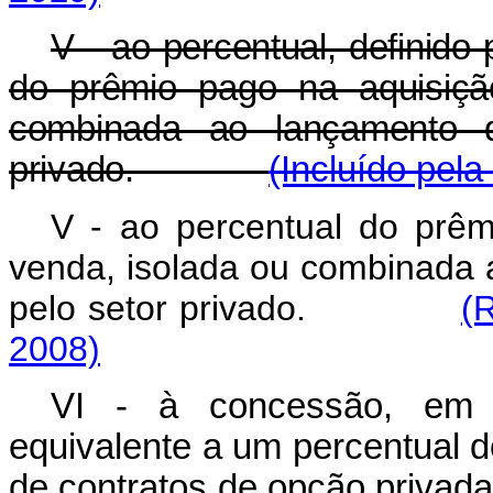
V - ao percentual, definido
do prêmio pago na aquisiçã
combinada ao lançamento 
privado.
(Incluído pela
V - ao percentual do prê
venda, isolada ou combinada
pelo setor privado.
(
2008)
VI - à concessão, em m
equivalente a um percentual d
de contratos de opção privad