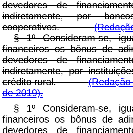
devedores de financiament
indiretamente, por banc
cooperativos.
(Redação
§ 1º Consideram-se, igu
financeiros os bônus de ad
devedores de financiament
indiretamente, por instituiçõ
crédito rural.
(Redação 
de 2019).
§ 1º Consideram-se, igu
financeiros os bônus de ad
devedores de financiament