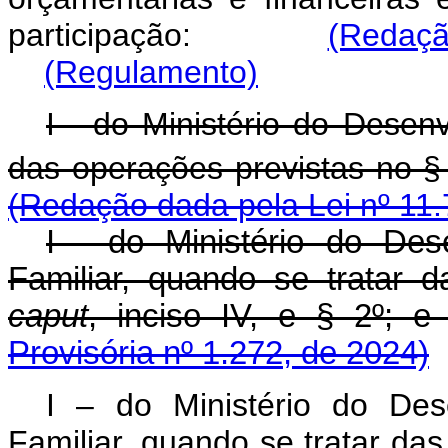
participação:
(Redaçã
(Regulamento)
I - do Ministério do Desen
das operações previstas no §
(Redação dada pela Lei nº 11.
I - do Ministério do Dese
Familiar, quando se tratar d
caput
, inciso IV, e § 
Provisória nº 1.272, de 2024)
I – do Ministério do Dese
Familiar, quando se tratar das