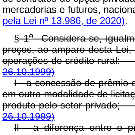
mercadorias e futuros, naciona
pela Lei nº 13.986, de 2020)
.
o
§
1
Considera-se, igualm
preços, ao amparo desta Lei,
operações de crédito r
26.10.1999)
I - a concessão de prêmio 
em outra modalidade de licit
produto pelo setor pri
26.10.1999)
II - a diferença entre o 