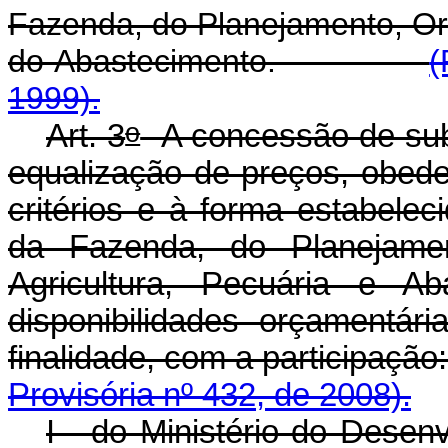
Fazenda, do Planejamento, Or
do Abastecimento.
(
1999).
o
Art. 3
A concessão de sub
equalização de preços, obede
critérios e à forma estabelec
da Fazenda, do Planejame
Agricultura, Pecuária e A
disponibilidades orçamentári
finalidade, com a partic
Provisória nº 432, de 2008).
I - do Ministério do Desen