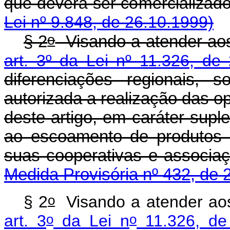
que deverá ser comercializad
Lei nº 9.848, de 26.10.1999)
o
§ 2
Visando a atender aos 
art. 3º da Lei nº 11.326, de
diferenciações regionais, 
autorizada a realização das ope
deste artigo, em caráter supl
ao escoamento de produtos 
suas cooperativas e a
Medida Provisória nº 432, de 
o
§ 2
Visando a atender aos 
o
o
art. 3
da Lei n
11.326, de