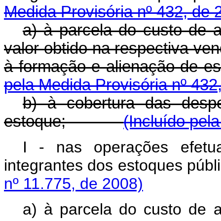
Medida Provisória nº 432, de 
a) à parcela do custo de 
valor obtido na respectiva ven
à formação e alienação de e
pela Medida Provisória nº 432
b) à cobertura das desp
estoque;
(Incluído pel
I - nas operações efetu
integrantes dos estoques
nº 11.775, de 2008)
a) à parcela do custo de 