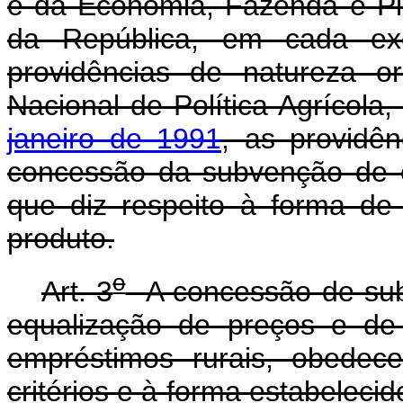
e da Economia, Fazenda e Pl
da República, em cada exer
providências de natureza o
Nacional de Política Agrícola
janeiro de 1991
, as providên
concessão da subvenção de e
que diz respeito à forma d
produto.
o
Art. 3
A concessão de sub
equalização de preços e de
empréstimos rurais, obedece
critérios e à forma estabelecid