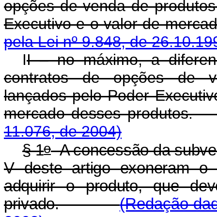
opções de venda de produtos
Executivo e o valor de m
pela Lei nº 9.848, de 26.10.19
I
I – no máximo, a diferen
contratos de opções de v
lançados pelo Poder Executivo
mercado desses pro
11.076, de 2004)
o
§ 1
A concessão da subvenç
V deste artigo exoneram o 
adquirir o produto, que dev
privado.
(Redação dada