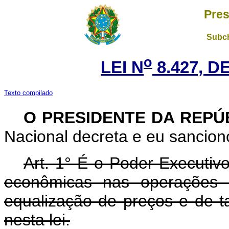
Pres
Subch
o
LEI N
8.427, D
Texto compilado
O PRESIDENTE DA REPÚ
Nacional decreta e eu sanciono
Art. 1° É o Poder Executiv
econômicas nas operações d
equalização de preços e de t
nesta lei.