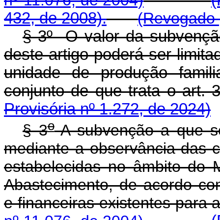
432, de 2008).
(Revogado p
§ 3º O valor da subvenção
deste artigo poderá ser limita
unidade de produção famili
conjunto de que trata o a
Provisória nº 1.272, de 2024)
o
§ 3
A subvenção a que se 
mediante a observância das co
estabelecidas no âmbito do Mi
Abastecimento, de acordo com
e financeiras existentes p