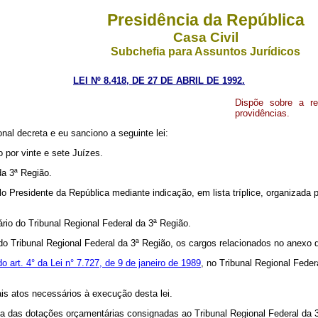
Presidência da República
Casa Civil
Subchefia para Assuntos Jurídicos
LEI Nº 8.418, DE 27 DE ABRIL DE 1992.
Dispõe sobre a re
providências.
al decreta e eu sanciono a seguinte lei:
 por vinte e sete Juízes.
da 3ª Região.
o Presidente da República mediante indicação, em lista tríplice, organizada 
o do Tribunal Regional Federal da 3ª Região.
o Tribunal Regional Federal da 3ª Região, os cargos relacionados no anexo d
do art. 4° da Lei n° 7.727, de 9 de janeiro de 1989
, no Tribunal Regional Fede
is atos necessários à execução desta lei.
ta das dotações orçamentárias consignadas ao Tribunal Regional Federal da 3a