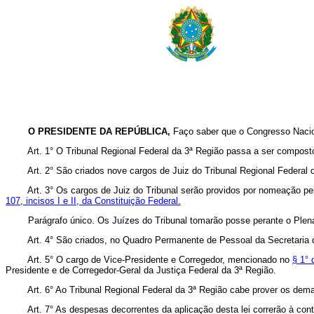
O PRESIDENTE DA REPÚBLICA,
Faço saber que o Congresso Nacion
Art. 1° O Tribunal Regional Federal da 3ª Região passa a ser composto
Art. 2° São criados nove cargos de Juiz do Tribunal Regional Federal 
Art. 3° Os cargos de Juiz do Tribunal serão providos por nomeação pel
107, incisos I e II, da Constituição Federal.
Parágrafo único. Os Juízes do Tribunal tomarão posse perante o Plenári
Art. 4° São criados, no Quadro Permanente de Pessoal da Secretaria d
Art. 5° O cargo de Vice-Presidente e Corregedor, mencionado no
§ 1° 
Presidente e de Corregedor-Geral da Justiça Federal da 3ª Região.
Art. 6° Ao Tribunal Regional Federal da 3ª Região cabe prover os dema
Art. 7° As despesas decorrentes da aplicação desta lei correrão à con