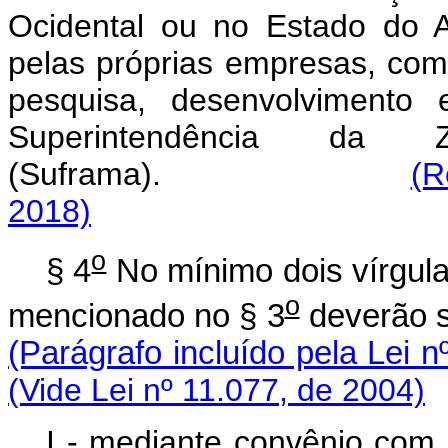
Ocidental ou no Estado do 
pelas próprias empresas, co
pesquisa, desenvolvimento
Superintendência d
(Suframa).
(R
2018)
o
§ 4
No mínimo dois vírgula
o
mencionado no § 3
deverão
(Parágrafo incluído pela Lei n
(Vide Lei nº 11.077, de 2004)
I - mediante convênio com I