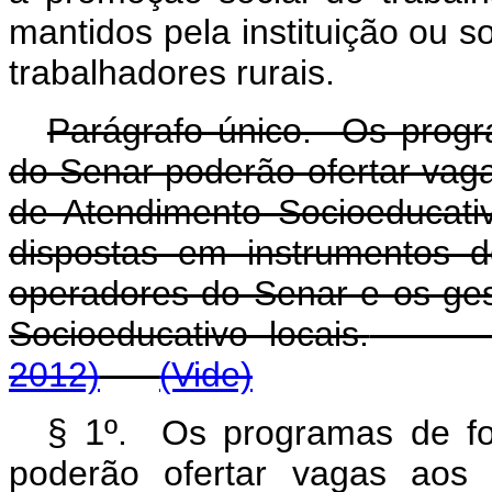
mantidos pela instituição ou s
trabalhadores rurais.
Parágrafo único. Os progra
do Senar poderão ofertar vag
de Atendimento Socioeducati
dispostas em instrumentos 
operadores do Senar e os ge
Socioeducativo locais.
2012)
(Vide)
§ 1º
. Os programas de for
poderão ofertar vagas aos 