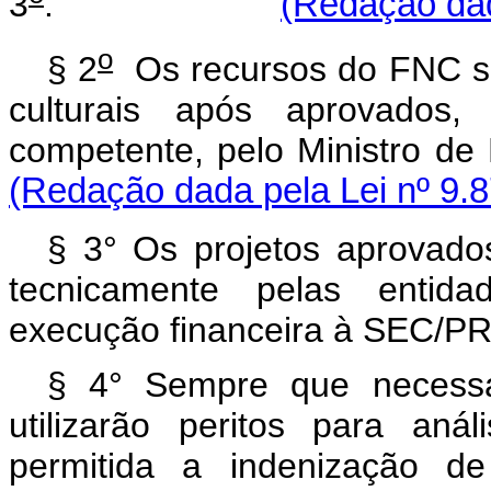
3
.
(Redação dad
o
§ 2
Os recursos do FNC so
culturais após aprovados
competente, pelo Mini
(Redação dada pela Lei nº 9.8
§ 3° Os projetos aprovad
tecnicamente pelas entida
execução financeira à SEC/PR
§ 4° Sempre que necessár
utilizarão peritos para aná
permitida a indenização d