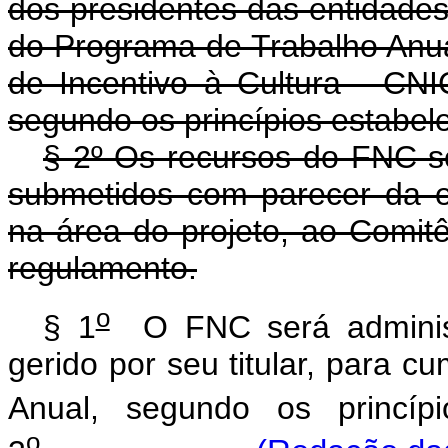
dos presidentes das entidade
do Programa de Trabalho Anu
de Incentivo à Cultura - CNI
segundo os princípios estabel
§ 2º Os recursos do FNC se
submetidos com parecer da e
na área do projeto, ao Comit
regulamento.
o
§ 1
O FNC será administr
gerido por seu titular, para 
Anual, segundo os princípi
o