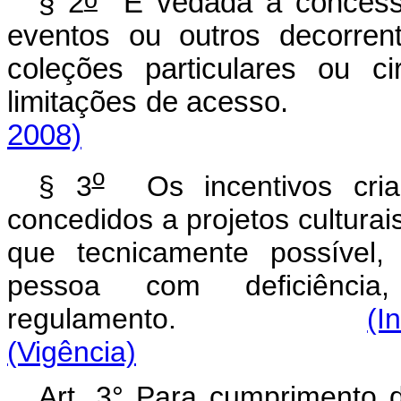
§ 2
É vedada a concessão
eventos ou outros decorrent
coleções particulares ou c
limitações de acesso.
2008)
o
§ 3
Os incentivos cria
concedidos a projetos culturai
que tecnicamente possível
pessoa com deficiênci
regulamento.
(I
(Vigência)
Art. 3° Para cumprimento d