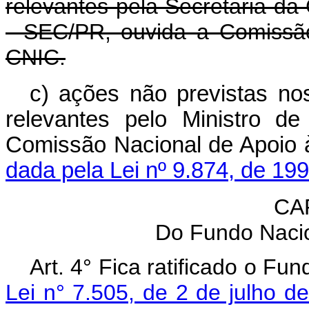
relevantes pela Secretaria da
- SEC/PR, ouvida a Comissão
CNIC.
c) ações não previstas nos
relevantes pelo Ministro d
Comissão Nacional d
dada pela Lei nº 9.874, de 199
CAP
Do Fundo Nacio
Art. 4° Fica ratificado o Fu
Lei n° 7.505, de 2 de julho d