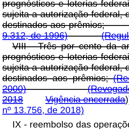
prognósticos e loterias federai
sujeita a autorização federal,
destinados aos pr
9.312, de 1996)
(Regu
VIII - Três por cento da 
prognósticos e loterias federai
sujeita a autorização federal,
destinados aos prêmios;
(Re
2000)
(Revogado
2018
Vigência encerrada
nº 13.756, de 2018)
IX - reembolso das operaçõ