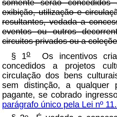
somente serão concedidos a
exibição, utilização e circula
resultantes, vedada a conces
eventos ou outros decorrent
circuitos privados ou a coleçõe
o
§ 1
Os incentivos cria
concedidos a projetos cult
circulação dos bens culturai
sem distinção, a qualquer 
pagante, se cobra
parágrafo único pela Lei nº 11
o