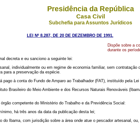
Presidência da República
Casa Civil
Subchefia para Assuntos Jurídicos
LEI Nº 8.287, DE 20 DE DEZEMBRO DE 1991.
Dispõe sobre a c
durante os períod
l decreta e eu sanciono a seguinte lei:
nal, individualmente ou em regime de economia familiar, sem contratação de
ra para a preservação da espécie.
ago à conta do Fundo de Amparo ao Trabalhador (FAT), instituído pela Lei n
uto Brasileiro do Meio Ambiente e dos Recursos Naturais Renováveis (Ibama),
órgão competente do Ministério do Trabalho e da Previdência Social:
nimo, há três anos da data da publicação desta lei;
 do Ibama, com jurisdição sobre a área onde atue o pescador artesanal, ou, 