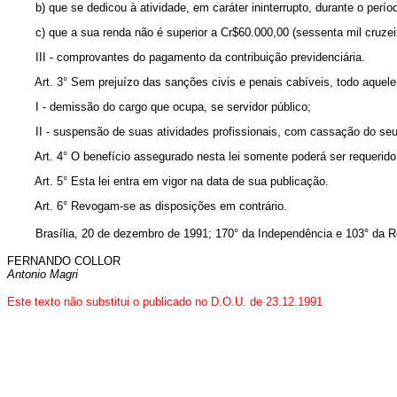
b) que se dedicou à atividade, em caráter ininterrupto, durante o período
c) que a sua renda não é superior a Cr$60.000,00 (sessenta mil cruzeir
III - comprovantes do pagamento da contribuição previdenciária.
Art. 3° Sem prejuízo das sanções civis e penais cabíveis, todo aquele que 
I - demissão do cargo que ocupa, se servidor público;
II - suspensão de suas atividades profissionais, com cassação do seu r
Art. 4° O benefício assegurado nesta lei somente poderá ser requerido a 
Art. 5° Esta lei entra em vigor na data de sua publicação.
Art. 6° Revogam-se as disposições em contrário.
Brasília, 20 de dezembro de 1991; 170° da Independência e 103° da Re
FERNANDO COLLOR
Antonio Magri
Este texto não substitui o publicado no D.O.U. de 23.12.1991