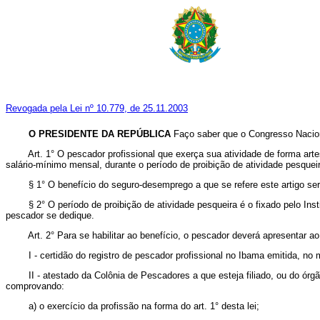
Revogada pela Lei nº 10.779, de 25.11.2003
O PRESIDENTE DA REPÚBLICA
Faço saber que o Congresso Naciona
Art. 1° O pescador profissional que exerça sua atividade de forma artesa
salário-mínimo mensal, durante o período de proibição de atividade pesquei
§ 1° O benefício do seguro-desemprego a que se refere este artigo será p
§ 2° O período de proibição de atividade pesqueira é o fixado pelo Instit
pescador se dedique.
Art. 2° Para se habilitar ao benefício, o pescador deverá apresentar ao 
I - certidão do registro de pescador profissional no Ibama emitida, no mí
II - atestado da Colônia de Pescadores a que esteja filiado, ou do órgão
comprovando:
a) o exercício da profissão na forma do art. 1° desta lei;