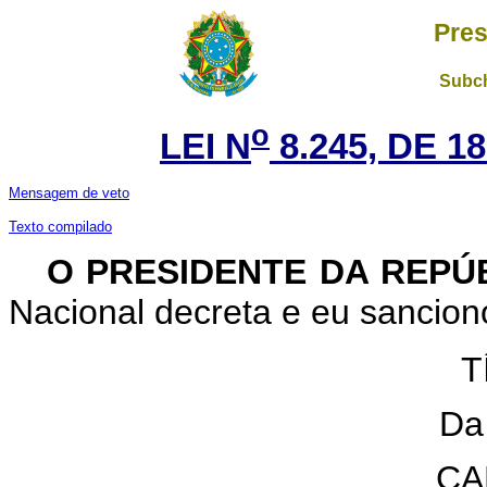
Pres
Subch
o
LEI N
8.245, DE 
Mensagem de veto
Texto compilado
O PRESIDENTE DA REPÚ
Nacional decreta e eu sanciono
T
Da
CA