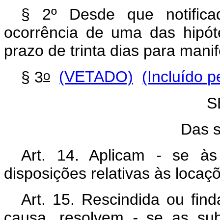
§ 2º Desde que notificad
ocorrência de uma das hipóte
prazo de trinta dias para mani
o
§ 3
(VETADO)
(Incluído p
S
Das 
Art. 14. Aplicam
-
se às 
disposições relativas às locaç
Art. 15. Rescindida ou fin
causa, resolvem
-
se as subl