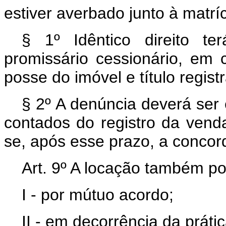
estiver averbado junto à matrí
§ 1º Idêntico direito t
promissário cessionário, em 
posse do imóvel e título regis
§ 2º A denúncia deverá ser 
contados do registro da ven
se, após esse prazo, a conco
Art. 9º A locação também po
I - por mútuo acordo;
II - em decorrência da prátic