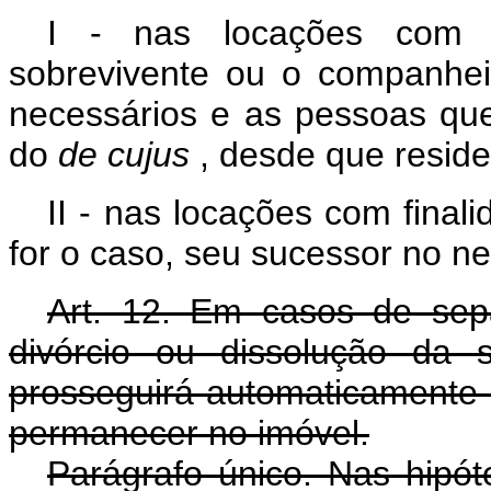
I - nas locações com fi
sobrevivente ou o companhei
necessários e as pessoas qu
do
de
cujus
, desde que reside
II - nas locações com finali
for o caso, seu sucessor no ne
Art. 12. Em casos de sepa
divórcio ou dissolução da 
prosseguirá automaticamente
permanecer no imóvel.
Parágrafo único. Nas hipót