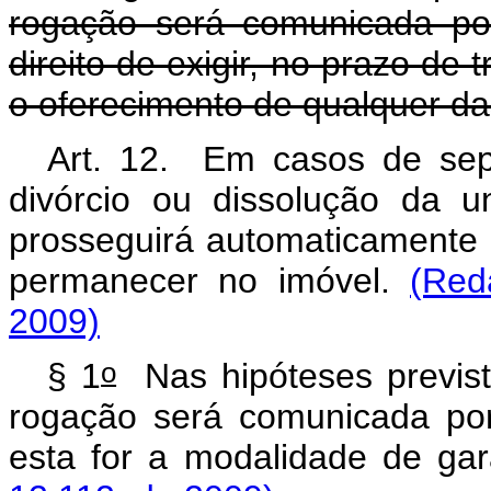
rogação será comunicada por
direito de exigir, no prazo de t
o oferecimento de qualquer das
Art. 12. Em casos de sepa
divórcio ou dissolução da un
prosseguirá automaticamente
permanecer no imóvel.
(Red
2009)
o
§ 1
Nas hipóteses prevista
rogação será comunicada por 
esta for a modalidade de gara