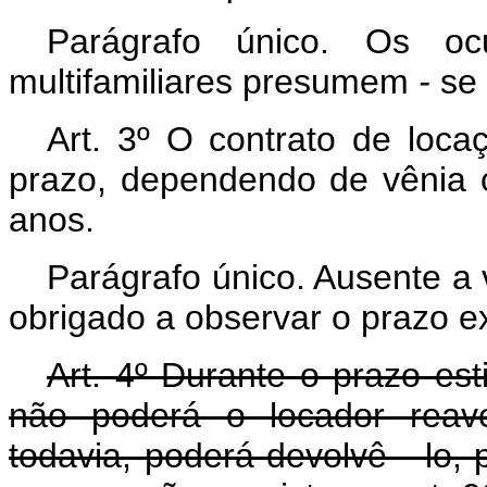
Parágrafo único. Os ocu
multifamiliares presumem
-
se 
Art. 3º O contrato de loca
prazo, dependendo de vênia c
anos.
Parágrafo único. Ausente a 
obrigado a observar o prazo e
Art. 4º Durante o prazo est
não poderá o locador reave
todavia, poderá devolvê
-
lo, 