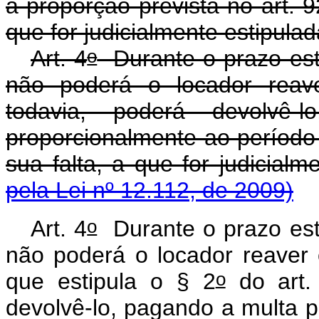
a proporção prevista no art. 9
que for judicialmente estipulad
o
Art. 4
Durante o prazo esti
não poderá o locador reave
todavia, poderá devolvê-
proporcionalmente ao período
sua falta, a que for judici
pela Lei nº 12.112, de 2009)
o
Art. 4
Durante o prazo esti
não poderá o locador reaver
o
que estipula o § 2
do art. 
devolvê-lo, pagando a multa p