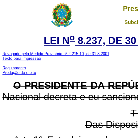
Pres
Subch
o
LEI N
8.237, DE 3
Revogado pela Medida Provisória nº 2.215-10, de 31.8.2001
Texto para impressão
Regulamento
Produção de efeito
O PRESIDENTE DA REPÚ
Nacional decreta e eu sanciono
T
Das Disposi