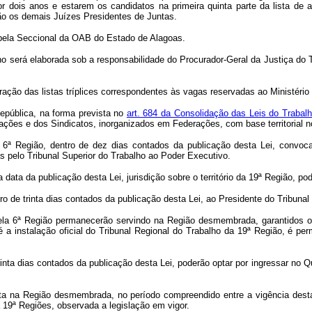
or dois anos e estarem os candidatos na primeira quinta parte da lista de 
rão os demais Juízes Presidentes de Juntas.
a pela Seccional da OAB do Estado de Alagoas.
lho será elaborada sob a responsabilidade do Procurador-Geral da Justiça do 
ração das listas tríplices correspondentes às vagas reservadas ao Ministério
epública, na forma prevista no
art. 684 da Consolidação das Leis do Trabal
rações e dos Sindicatos, inorganizados em Federações, com base territorial 
 6ª Região, dentro de dez dias contados da publicação desta Lei, convocar
as pelo Tribunal Superior do Trabalho ao Poder Executivo.
 data da publicação desta Lei, jurisdição sobre o território da 19ª Região, 
ro de trinta dias contados da publicação desta Lei, ao Presidente do Tribunal 
pela 6ª Região permanecerão servindo na Região desmembrada, garantidos 
é a instalação oficial do Tribunal Regional do Trabalho da 19ª Região, é p
trinta dias contados da publicação desta Lei, poderão optar por ingressar no
ta na Região desmembrada, no período compreendido entre a vigência desta 
 19ª Regiões, observada a legislação em vigor.