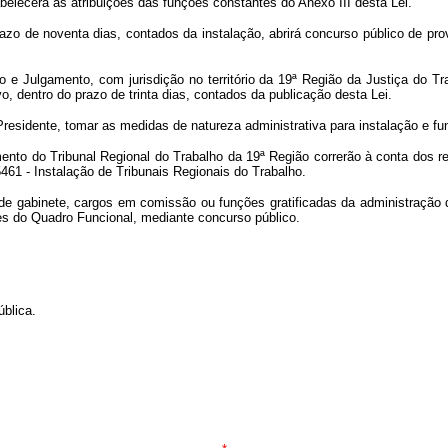
abelecerá as atribuições das funções constantes do Anexo III desta Lei.
razo de noventa dias, contados da instalação, abrirá concurso público de pr
ão e Julgamento, com jurisdição no território da 19ª Região da Justiça do
vo, dentro do prazo de trinta dias, contados da publicação desta Lei.
Presidente, tomar as medidas de natureza administrativa para instalação e f
amento do Tribunal Regional do Trabalho da 19ª Região correrão à conta dos r
461 - Instalação de Tribunais Regionais do Trabalho.
 de gabinete, cargos em comissão ou funções gratificadas da administração d
es do Quadro Funcional, mediante concurso público.
blica.