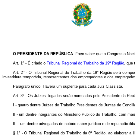
O
PRESIDENTE DA REPÚBLICA
: Faço saber que o Congresso Nacio
Art. 1º - É criado o
Tribunal Regional do Trabalho da 19ª Região
, que 
Art. 2º - O Tribunal Regional do Trabalho da 19ª Região será compos
investidura temporária, representantes dos empregadores e dos empregado
Parágrafo único. Haverá um suplente para cada Juiz Classista.
Art. 3º - Os Juízes Togados serão nomeados pelo Presidente da Repú
I - quatro dentre Juízes do Trabalho Presidentes de Juntas de Concil
II - um dentre integrantes do Ministério Público do Trabalho, com mai
III - um dentre advogados de notório saber jurídico e de reputação ili
§ 1º - O Tribunal Regional do Trabalho da 6ª Região, ao elaborar a 