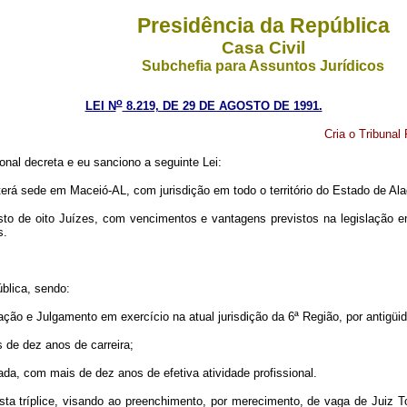
Presidência da República
Casa Civil
Subchefia para Assuntos Jurídicos
o
LEI N
8.219, DE 29 DE AGOSTO DE 1991.
Cria o Tribunal
nal decreta e eu sanciono a seguinte Lei:
terá sede em Maceió-AL, com jurisdição em todo o território do Estado de Al
to de oito Juízes, com vencimentos e vantagens previstos na legislação em 
s.
blica, sendo:
iação e Julgamento em exercício na atual jurisdição da 6ª Região, por antigü
s de dez anos de carreira;
bada, com mais de dez anos de efetiva atividade profissional.
lista tríplice, visando ao preenchimento, por merecimento, de vaga de Juiz