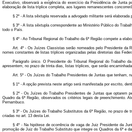
Executivo, observará a exigência do exercício da Presidência de Junta p
elaboração de lista tríplice completa, aos lugares remanescentes concorre
§ 2º - A lista sêxtupla reservada a advogado militante será elaborad
§ 3º - A lista sêxtupla correspondente ao Ministério Público do Traba
todo o País.
§ 4º - Ao Tribunal Regional do Trabalho da 6ª Região compete a elabo
Art. 4º - Os Juízes Classistas serão nomeados pelo Presidente da R
nomes constantes de listas tríplices organizadas pelas diretorias das Fede
Parágrafo único. O Presidente do Tribunal Regional do Trabalho da
apresentem, no prazo de trinta dias, listas tríplices, que serão encaminhad
Art. 5º - Os Juízes do Trabalho Presidentes de Juntas que tenham, na
§ 1º - A opção prevista neste artigo será manifestada por escrito, dent
§ 2º - Os Juízes do Trabalho Presidentes de Juntas que optarem 
Quadro da 6ª Região, observados os critérios legais de preenchimento. At
Pernambuco.
§ 3º - Os Juízes do Trabalho Substitutos da 6ª Região, no prazo de 
criadas no art. 13 desta Lei.
§ 4º - Na hipótese de ocorrência de vaga de Juiz Presidente da Jun
promoção de Juiz do Trabalho Substituto que integre os Quadros da 6ª e da