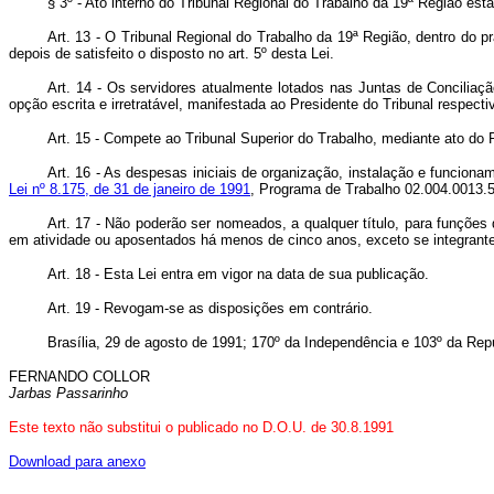
§ 3º - Ato interno do Tribunal Regional do Trabalho da 19ª Região est
Art. 13 - O Tribunal Regional do Trabalho da 19ª Região, dentro do p
depois de satisfeito o disposto no art. 5º desta Lei.
Art. 14 - Os servidores atualmente lotados nas Juntas de Conciliaç
opção escrita e irretratável, manifestada ao Presidente do Tribunal respecti
Art. 15 - Compete ao Tribunal Superior do Trabalho, mediante ato do 
Art. 16 - As despesas iniciais de organização, instalação e funcion
Lei nº 8.175, de 31 de janeiro de 1991
, Programa de Trabalho 02.004.0013.5
Art. 17 - Não poderão ser nomeados, a qualquer título, para funções
em atividade ou aposentados há menos de cinco anos, exceto se integrant
Art. 18 - Esta Lei entra em vigor na data de sua publicação.
Art. 19 - Revogam-se as disposições em contrário.
Brasília, 29 de agosto de 1991;
170º da Independência e 103º da Repú
FERNANDO COLLOR
Jarbas Passarinho
Este texto não substitui o publicado no D.O.U. de
30
.
8
.
1991
Download para anexo