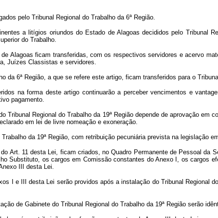
lgados pelo Tribunal Regional do Trabalho da 6ª Região.
nentes a litígios oriundos do Estado de Alagoas decididos pelo Tribunal R
uperior do Trabalho.
de Alagoas ficam transferidas, com os respectivos servidores e acervo mate
ra, Juízes Classistas e servidores.
ho da 6ª Região, a que se refere este artigo, ficam transferidos para o Tribun
feridos na forma deste artigo continuarão a perceber vencimentos e vantag
ctivo pagamento.
do Tribunal Regional do Trabalho da 19ª Região depende de aprovação em con
clarado em lei de livre nomeação e exoneração.
Trabalho da 19ª Região, com retribuição pecuniária prevista na legislação em
a do Art. 11 desta Lei, ficam criados, no Quadro Permanente de Pessoal da 
balho Substituto, os cargos em Comissão constantes do Anexo I, os cargos ef
nexo III desta Lei.
os I e III desta Lei serão providos após a instalação do Tribunal Regional
tação de Gabinete do Tribunal Regional do Trabalho da 19ª Região serão idên