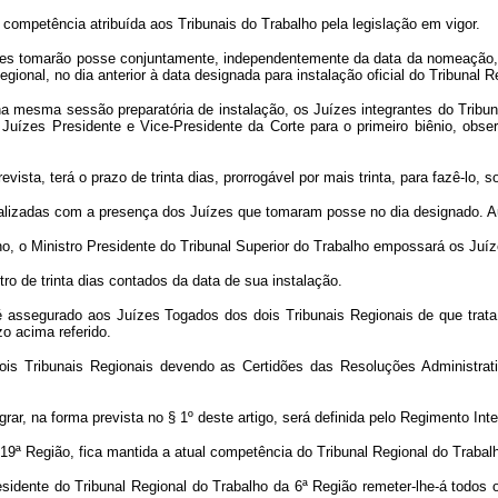
 competência atribuída aos Tribunais do Trabalho pela legislação em vigor.
ntes tomarão posse conjuntamente, independentemente da data da nomeação, 
egional, no dia anterior à data designada para instalação oficial do Tribunal 
 na mesma sessão preparatória de instalação, os Juízes integrantes do Tribu
os Juízes Presidente e Vice-Presidente da Corte para o primeiro biênio, ob
sta, terá o prazo de trinta dias, prorrogável por mais trinta, para fazê-lo, s
ealizadas com a presença dos Juízes que tomaram posse no dia designado. Ause
ho, o Ministro Presidente do Tribunal Superior do Trabalho empossará os Juíz
tro de trinta dias contados da data de sua instalação.
 é assegurado aos Juízes Togados dos dois Tribunais Regionais de que trat
o acima referido.
is Tribunais Regionais devendo as Certidões das Resoluções Administrativ
grar, na forma prevista no § 1º deste artigo, será definida pelo Regimento Inte
a 19ª Região, fica mantida a atual competência do Tribunal Regional do Trabal
esidente do Tribunal Regional do Trabalho da 6ª Região remeter-lhe-á todos o