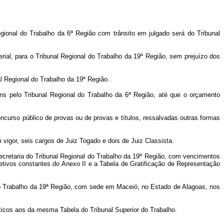
egional do Trabalho da 6ª Região com trânsito em julgado será do Tribunal
rial, para o Tribunal Regional do Trabalho da 19ª Região, sem prejuízo dos
al Regional do Trabalho da 19ª Região.
ens pelo Tribunal Regional do Trabalho da 6ª Região, até que o orçamento
curso público de provas ou de provas e títulos, ressalvadas outras formas
 vigor, seis cargos de Juiz Togado e dois de Juiz Classista.
Secretaria do Tribunal Regional do Trabalho da 19ª Região, com vencimentos
etivos constantes do Anexo II e a Tabela de Gratificação de Representação
 do Trabalho da 19ª Região, com sede em Maceió, no Estado de Alagoas, nos
ticos aos da mesma Tabela do Tribunal Superior do Trabalho.