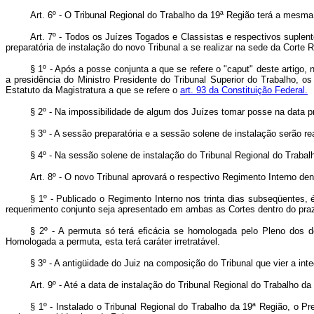
Art. 6º - O Tribunal Regional do Trabalho da 19ª Região terá a mesma
Art. 7º - Todos os Juízes Togados e Classistas e respectivos suple
preparatória de instalação do novo Tribunal a se realizar na sede da Corte R
§ 1º - Após a posse conjunta a que se refere o "caput" deste artigo,
a presidência do Ministro Presidente do Tribunal Superior do Trabalho, 
Estatuto da Magistratura a que se refere o
art. 93 da Constituição Federal.
§ 2º - Na impossibilidade de algum dos Juízes tomar posse na data previ
§ 3º - A sessão preparatória e a sessão solene de instalação serão r
§ 4º - Na sessão solene de instalação do Tribunal Regional do Trabal
Art. 8º - O novo Tribunal aprovará o respectivo Regimento Interno den
§ 1º - Publicado o Regimento Interno nos trinta dias subseqüentes,
requerimento conjunto seja apresentado em ambas as Cortes dentro do praz
§ 2º - A permuta só terá eficácia se homologada pelo Pleno dos do
Homologada a permuta, esta terá caráter irretratável.
§ 3º - A antigüidade do Juiz na composição do Tribunal que vier a inte
Art. 9º - Até a data de instalação do Tribunal Regional do Trabalho d
§ 1º - Instalado o Tribunal Regional do Trabalho da 19ª Região, o Pr