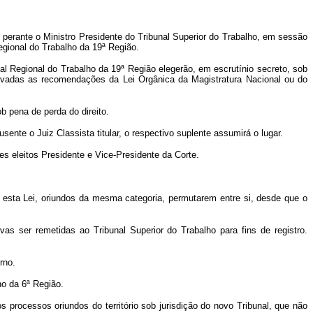
perante o Ministro Presidente do Tribunal Superior do Trabalho, em sessão
Regional do Trabalho da 19ª Região.
nal Regional do Trabalho da 19ª Região elegerão, em escrutínio secreto, sob
servadas as recomendações da Lei Orgânica da Magistratura Nacional ou do
ob pena de perda do direito.
nte o Juiz Classista titular, o respectivo suplente assumirá o lugar.
es eleitos Presidente e Vice-Presidente da Corte.
a esta Lei, oriundos da mesma categoria, permutarem entre si, desde que o
as ser remetidas ao Tribunal Superior do Trabalho para fins de registro.
rno.
ho da 6ª Região.
s processos oriundos do território sob jurisdição do novo Tribunal, que não