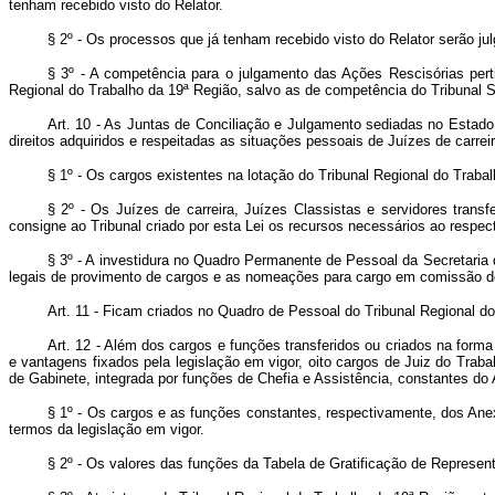
tenham recebido visto do Relator.
§ 2º - Os processos que já tenham recebido visto do Relator serão ju
§ 3º - A competência para o julgamento das Ações Rescisórias perti
Regional do Trabalho da 19ª Região, salvo as de competência do Tribunal S
Art. 10 - As Juntas de Conciliação e Julgamento sediadas no Estado 
direitos adquiridos e respeitadas as situações pessoais de Juízes de carrei
§ 1º - Os cargos existentes na lotação do Tribunal Regional do Trabal
§ 2º - Os Juízes de carreira, Juízes Classistas e servidores trans
consigne ao Tribunal criado por esta Lei os recursos necessários ao respe
§ 3º - A investidura no Quadro Permanente de Pessoal da Secretaria 
legais de provimento de cargos e as nomeações para cargo em comissão de
Art. 11 - Ficam criados no Quadro de Pessoal do Tribunal Regional do 
Art. 12 - Além dos cargos e funções transferidos ou criados na form
e vantagens fixados pela legislação em vigor, oito cargos de Juiz do Tra
de Gabinete, integrada por funções de Chefia e Assistência, constantes do A
§ 1º - Os cargos e as funções constantes, respectivamente, dos Anex
termos da legislação em vigor.
§ 2º - Os valores das funções da Tabela de Gratificação de Represen