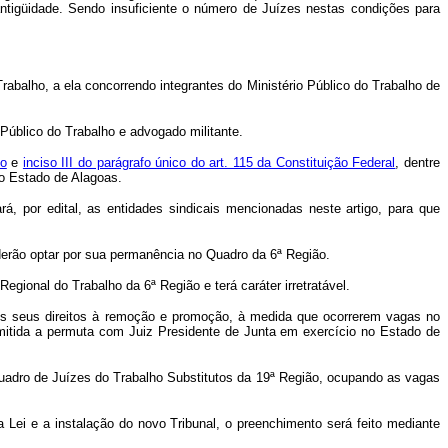
antigüidade. Sendo insuficiente o número de Juízes nestas condições para
Trabalho, a ela concorrendo integrantes do Ministério Público do Trabalho de
 Público do Trabalho e advogado militante.
ho
e
inciso III do parágrafo único do art. 115 da Constituição Federal
, dentre
no Estado de Alagoas.
á, por edital, as entidades sindicais mencionadas neste artigo, para que
poderão optar por sua permanência no Quadro da 6ª Região.
Regional do Trabalho da 6ª Região e terá caráter irretratável.
os seus direitos à remoção e promoção, à medida que ocorrerem vagas no
ermitida a permuta com Juiz Presidente de Junta em exercício no Estado de
 Quadro de Juízes do Trabalho Substitutos da 19ª Região, ocupando as vagas
Lei e a instalação do novo Tribunal, o preenchimento será feito mediante