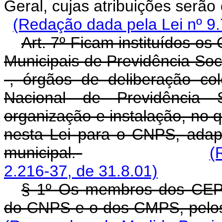
Geral, cujas atribuições 
(Redação dada pela Lei nº 9.
Art. 7º Ficam instituídos o
Municipais de Previdência So
-, órgãos de deliberação co
Nacional de Previdência 
organização e instalação, no q
nesta Lei para o CNPS, adap
municipal.
(
2.216-37, de 31.8.01)
§ 1º Os membros dos CEP
do CNPS e o dos CMPS, pelo