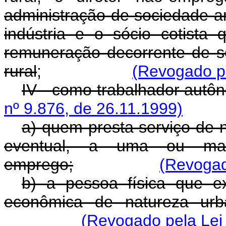
administração de sociedade an
indústria e o sócio cotista
remuneração decorrente de 
rural
;
(Revogado pe
IV - como trabalhador autô
nº 9.876, de 26.11.1999)
a) quem presta serviço de n
eventual, a uma ou ma
emprego;
(Revogad
b) a pessoa física que ex
econômica de natureza urba
(Revogado pela Lei 