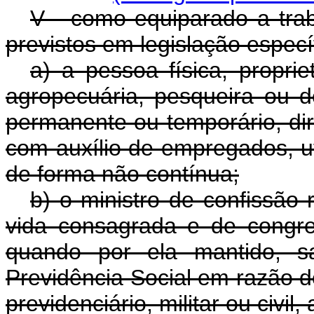
V - como equiparado a tra
previstos em legislação especí
a) a pessoa física, proprie
agropecuária, pesqueira ou d
permanente ou temporário, di
com auxílio de empregados, uti
de forma não contínua;
b) o ministro de confissão 
vida consagrada e de congre
quando por ela mantido, sa
Previdência Social em razão de
previdenciário, militar ou civil