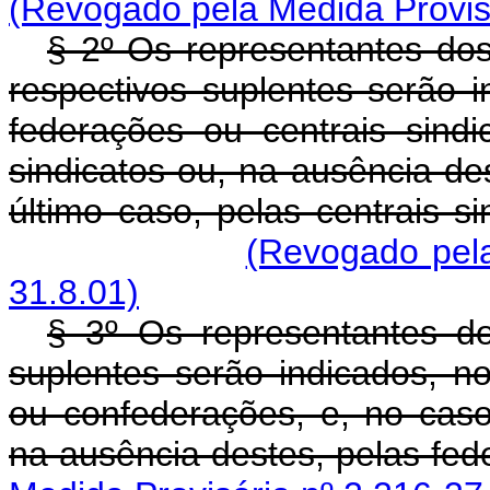
(Revogado pela Medida Provisó
§ 2º Os representantes dos
respectivos suplentes serão 
federações ou centrais sind
sindicatos ou, na ausência de
último caso, pelas centrais s
(Revogado pela
31.8.01)
§ 3º Os representantes d
suplentes serão indicados, 
ou confederações, e, no cas
na ausência destes, pelas fed