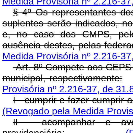
Medida Provisória nº 2.216-37,
§ 4º Os representantes do
suplentes serão indicados, n
e, no caso dos CMPS, pelos
ausência destes, pelas feder
Medida Provisória nº 2.216-37,
Art. 8º Compete aos CEPS 
municipal, respectivamente:
Provisória nº 2.216-37, de 31.
I - cumprir e fazer cumprir
(Revogado pela Medida Provisó
II - acompanhar e aval