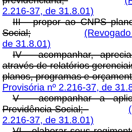
previdenciária;
(
2.216-37, de 31.8.01)
III - propor ao CNPS plan
Social;
(Revogado 
de 31.8.01)
IV - acompanhar, apreci
através de relatórios gerencia
planos, programas e orçamen
Provisória nº 2.216-37, de 31.
V - acompanhar a aplica
Previdência Social;
2.216-37, de 31.8.01)
VI - elaborar seus regiment