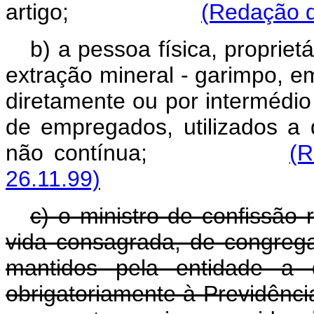
artigo;
(Redação d
b) a pessoa física, propriet
extração mineral - garimpo, e
diretamente ou por intermédio
de empregados, utilizados a 
não contínua;
(R
26.11.99)
c) o ministro de confissão 
vida consagrada, de congreg
mantidos pela entidade a q
obrigatoriamente à Previdênci