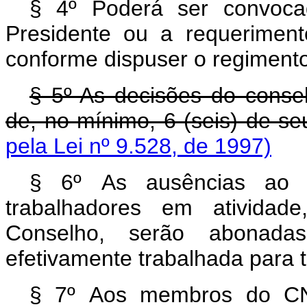
§ 4º Poderá ser convocad
Presidente ou a requerimen
conforme dispuser o regiment
§ 5º As decisões do cons
de, no mínimo, 6 (seis) de s
pela Lei nº 9.528, de 1997)
§ 6º As ausências ao t
trabalhadores em atividade
Conselho, serão abonada
efetivamente trabalhada para to
§ 7º Aos membros do CNP