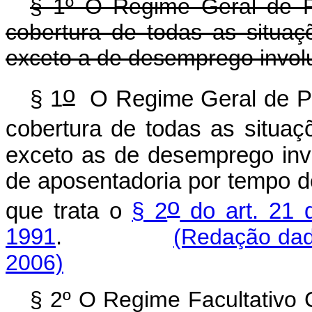
§ 1º O Regime Geral de P
cobertura de todas as situaç
exceto a de desemprego involun
o
§ 1
O Regime Geral de Pr
cobertura de todas as situaç
exceto as de desemprego invol
de aposentadoria por tempo de
o
que trata o
§ 2
do art. 21 
1991
.
(Redação dad
2006)
§ 2º O Regime Facultativo 