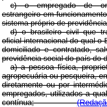
c) o empregado de orga
estrangeiro em funcionamento 
sistema próprio de previdência
d) o brasileiro civil que 
oficial internacional do qual o
domiciliado e contratado, s
previdência social do país do d
a) a pessoa física, proprie
agropecuária ou pesqueira, e
diretamente ou por interméd
empregados, utilizados a qual
contínua;
(Redação