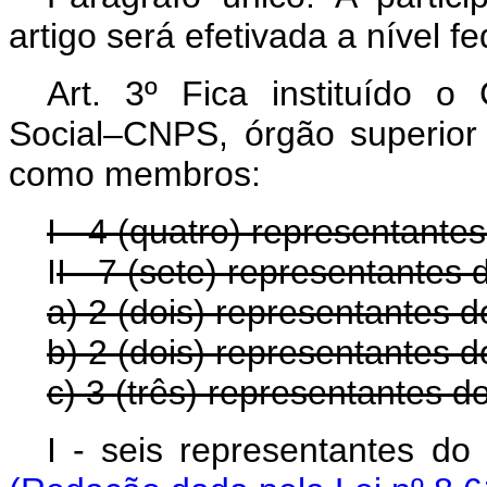
artigo será efetivada a nível f
Art. 3º Fica instituído o
Social–CNPS, órgão superior 
como membros:
I - 4 (quatro) representant
I
I - 7 (sete) representantes 
a) 2 (dois) representantes 
b) 2 (dois) representantes 
c) 3 (três) representantes 
I - seis represent