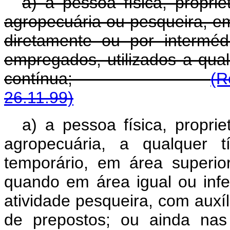
a) a pessoa física, proprie
agropecuária ou pesqueira, e
diretamente ou por intermé
empregados, utilizados a qual
contínua;
(R
26.11.99)
a) a pessoa física, proprie
agropecuária, a qualquer t
temporário, em área superior
quando em área igual ou infer
atividade pesqueira, com auxí
de prepostos; ou ainda nas