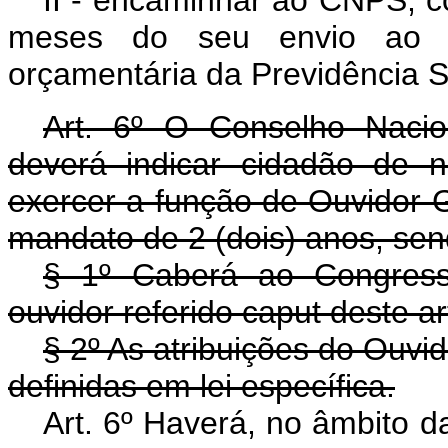
II - encaminhar ao CNPS, c
meses do seu envio ao C
orçamentária da Previdência S
Art. 6º O Conselho Nacio
deverá indicar cidadão de 
exercer a função de Ouvidor G
mandato de 2 (dois) anos, se
§ 1º Caberá ao Congress
ouvidor referido caput deste ar
§ 2º As atribuições do Ouvi
definidas em lei específica.
Art. 6º Haverá, no âmbito d