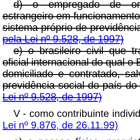
d) o empregado de orga
estrangeiro em funcionamento 
sistema próprio de pre
pela Lei nº 9.528, de 1997)
e) o brasileiro civil que 
oficial internacional do qual o
domiciliado e contratado, s
previdência social do 
Lei nº 9.528, de 1997)
V - como contribuint
Lei nº 9.876, de 26.11.99)