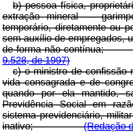
b) pessoa física, proprietá
extração mineral — garim
temporário, diretamente ou p
sem auxílio de empregados, uti
de forma não con
9.528, de 1997)
c) o ministro de confissão 
vida consagrada e de congre
quando por ela mantido, sa
Previdência Social em razã
sistema previdenciário, milita
inativo;
(Redação d