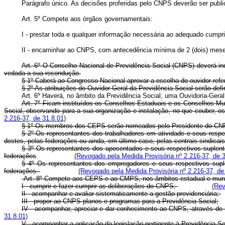
Parágrafo único. As decisões proferidas pelo CNPS deverão ser public
Art. 5º Compete aos órgãos governamentais:
I - prestar toda e qualquer informação necessária ao adequado cump
II - encaminhar ao CNPS, com antecedência mínima de 2 (dois) meses
Art. 6º O Conselho Nacional de Previdência Social (CNPS) deverá ind
vedada a sua recondução.
§ 1º Caberá ao Congresso Nacional aprovar a escolha do ouvidor refer
§ 2º As atribuições do Ouvidor Geral da Previdência Social serão defi
Art. 6º Haverá, no âmbito da Previdência Social, uma Ouvidori
Art. 7º Ficam instituídos os Conselhos Estaduais e os Conselhos Mu
Social, observando para a sua organização e instalação, no que couber, os
2.216-37, de 31.8.01)
§ 1º Os membros dos CEPS serão nomeados pelo Presidente do CN
§ 2º Os representantes dos trabalhadores em atividade e seus respe
destes, pelas federações ou ainda, em último caso, pelas centrais sindica
§ 3º Os representantes dos aposentados e seus respectivos suplen
federações
.
(Revogado pela Medida Provisória nº 2.216-37, de 3
§ 4º Os representantes dos empregadores e seus respectivos supl
federações.
(Revogado pela Medida Provisória nº 2.216-37, de
Art. 8º Compete aos CEPS e ao CMPS, nos âmbitos estadual e munic
I - cumprir e fazer cumprir as deliberações do CNPS;
(Rev
II - acompanhar e avaliar sistematicamente a gestão previdenciária;
III - propor ao CNPS planos e programas para a Previdência Social;
IV - acompanhar, apreciar e dar conhecimento ao CNPS, através de r
31.8.01)
V - acompanhar a aplicação da legislação pertinente à Previdência S