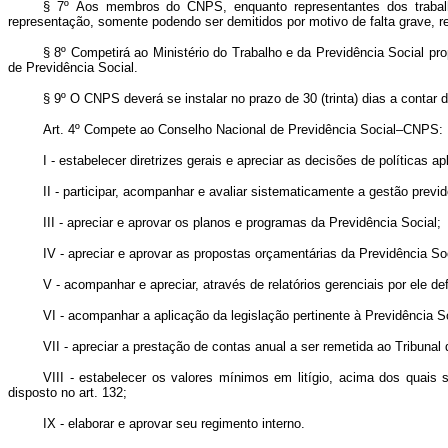
§ 7º Aos membros do CNPS, enquanto representantes dos trabalh
representação, somente podendo ser demitidos por motivo de falta grave, r
§ 8º Competirá ao Ministério do Trabalho e da Previdência Social 
de Previdência Social.
§ 9º O CNPS deverá se instalar no prazo de 30 (trinta) dias a contar 
Art. 4º Compete ao Conselho Nacional de Previdência Social–CNPS:
I - estabelecer diretrizes gerais e apreciar as decisões de políticas a
II - participar, acompanhar e avaliar sistematicamente a gestão previd
III - apreciar e aprovar os planos e programas da Previdência Social;
IV - apreciar e aprovar as propostas orçamentárias da Previdência So
V - acompanhar e apreciar, através de relatórios gerenciais por ele 
VI - acompanhar a aplicação da legislação pertinente à Previdência So
VII - apreciar a prestação de contas anual a ser remetida ao Tribunal 
VIII - estabelecer os valores mínimos em litígio, acima dos quais 
disposto no art. 132;
IX - elaborar e aprovar seu regimento interno.