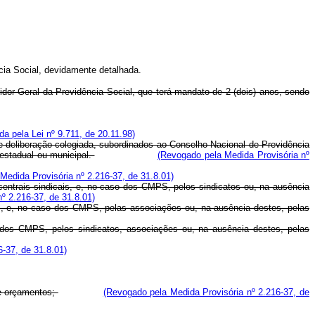
ia Social, devidamente detalhada.
dor Geral da Previdência Social, que terá mandato de 2 (dois) anos, sendo
a pela Lei nº 9.711, de 20.11.98)
 deliberação colegiada, subordinados ao Conselho Nacional de Previdência
 estadual ou municipal.
(Revogado pela Medida Provisória nº
Medida Provisória nº 2.216-37, de 31.8.01)
entrais sindicais, e, no caso dos CMPS, pelos sindicatos ou, na ausência
º 2.216-37, de 31.8.01)
s, e, no caso dos CMPS, pelas associações ou, na ausência destes, pelas
dos CMPS, pelos sindicatos, associações ou, na ausência destes, pelas
-37, de 31.8.01)
 e orçamentos;
(Revogado pela Medida Provisória nº 2.216-37, de