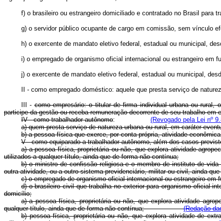
f) o brasileiro ou estrangeiro domiciliado e contratado no Brasil para
g) o servidor público ocupante de cargo em comissão, sem vínculo ef
h) o exercente de mandato eletivo federal, estadual ou municipa
i) o empregado de organismo oficial internacional ou estrangeir
j) o exercente de mandato eletivo federal, estadual ou municipal, de
II - como empregado doméstico: aquele que presta serviço de natureza
III -
como empresário: o titular de firma individual urbana ou rural
participe da gestão ou receba remuneração decorrente de seu trabalho em 
IV - como trabalhador autônomo
:
(Revogado pela Lei nº 9.
a) quem presta serviço de natureza urbana ou rural, em caráter eve
b) a pessoa física que exerce, por conta própria, atividade econômic
V - como equiparado a trabalhador autônomo, além dos casos previst
a) a pessoa física, proprietária ou não, que explora atividade agro
utilizados a qualquer título, ainda que de forma não contínua;
b) o ministro de confissão religiosa e o membro de instituto de vid
outra atividade, ou a outro sistema previdenciário, militar ou civil, ainda qu
c) o empregado de organismo oficial internacional ou estrangeiro em f
d) o brasileiro civil que trabalha no exterior para organismo oficial
domicílio;
a) a pessoa física, proprietária ou não, que explora atividade agr
qualquer título, ainda que de forma não contínua;
(Redação dad
b) pessoa física, proprietária ou não, que explora atividade de e