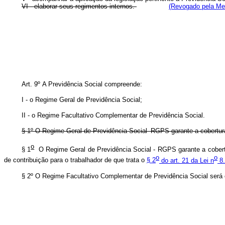
VI - elaborar seus regimentos internos.
(Revogado pela Med
Art. 9º A Previdência Social compreende:
I - o Regime Geral de Previdência Social;
II - o Regime Facultativo Complementar de Previdência Social.
§ 1º O Regime Geral de Previdência Social–RGPS garante a cobertura d
o
§ 1
O Regime Geral de Previdência Social - RGPS garante a cobertu
o
o
de contribuição para o trabalhador de que trata o
§ 2
do art. 21 da Lei n
8.
§ 2º O Regime Facultativo Complementar de Previdência Social será ob