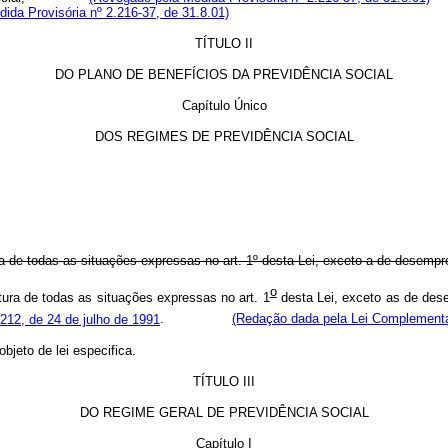
ida Provisória nº 2.216-37, de 31.8.01)
TÍTULO II
DO PLANO DE BENEFÍCIOS DA PREVIDÊNCIA SOCIAL
Capítulo Único
DOS REGIMES DE PREVIDÊNCIA SOCIAL
e todas as situações expressas no art. 1º desta Lei, exceto a de desemprego
o
ra de todas as situações expressas no art. 1
desta Lei, exceto as de dese
212, de 24 de julho de 1991
.
(Redação dada pela Lei Complementa
jeto de lei especifica.
TÍTULO III
DO REGIME GERAL DE PREVIDÊNCIA SOCIAL
Capítulo I