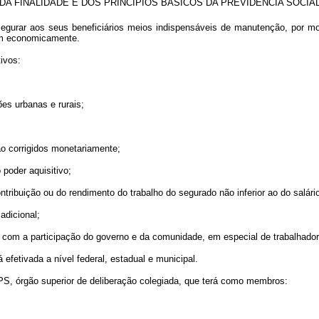
DA FINALIDADE E DOS PRINCÍPIOS BÁSICOS DA PREVIDÊNCIA SOCIA
ssegurar aos seus beneficiários meios indispensáveis de manutenção, por m
iam economicamente.
tivos:
ões urbanas e rurais;
ão corrigidos monetariamente;
 poder aquisitivo;
ontribuição ou do rendimento do trabalho do segurado não inferior ao do salár
adicional;
va, com a participação do governo e da comunidade, em especial de trabalhad
á efetivada a nível federal, estadual e municipal.
NPS, órgão superior de deliberação colegiada, que terá como membros: