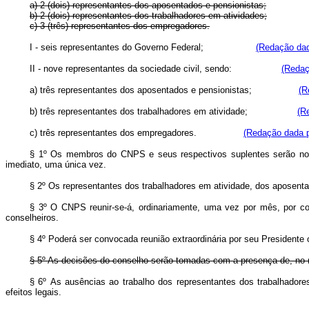
a) 2 (dois) representantes dos aposentados e pensionistas;
b) 2 (dois) representantes dos trabalhadores em atividades;
c) 3 (três) representantes dos empregadores.
I - seis representantes do Governo Federal;
(Redação dad
II - nove representantes da sociedade civil, sendo:
(Redaç
a) três representantes dos aposentados e pensionistas;
(R
b) três representantes dos trabalhadores em atividade;
(R
c) três representantes dos empregadores.
(Redação dada p
§ 1º Os membros do CNPS e seus respectivos suplentes serão nomea
imediato, uma única vez.
§ 2º Os representantes dos trabalhadores em atividade, dos aposenta
§ 3º O CNPS reunir-se-á, ordinariamente, uma vez por mês, por co
conselheiros.
§ 4º Poderá ser convocada reunião extraordinária por seu President
§ 5º As decisões do conselho serão tomadas com a presença de, no 
§ 6º As ausências ao trabalho dos representantes dos trabalhadore
efeitos legais.