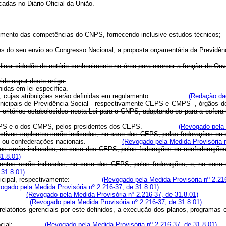
adas no Diário Oficial da União.
rimento das competências do CNPS, fornecendo inclusive estudos técnicos;
 do seu envio ao Congresso Nacional, a proposta orçamentária da Previdênc
icar cidadão de notório conhecimento na área para exercer a função de Ouvi
ido caput deste artigo.
nidas em lei específica.
a-Geral, cujas atribuições serão definidas em regulamento.
(Redação dad
nicipais de Previdência Social - respectivamente CEPS e CMPS -, órgãos de
 critérios estabelecidos nesta Lei para o CNPS, adaptando-os para a esfera
PS e o dos CMPS, pelos presidentes dos CEPS.
(Revogado pela 
ctivos suplentes serão indicados, no caso dos CEPS, pelas federações ou c
is ou confederações nacionais.
(Revogado pela Medida Provisória n
tes serão indicados, no caso dos CEPS, pelas federações ou confederaçõe
1.8.01)
entes serão indicados, no caso dos CEPS, pelas federações, e, no caso 
 31.8.01)
ipal, respectivamente:
(Revogado pela Medida Provisória nº 2.216
ogado pela Medida Provisória nº 2.216-37, de 31.8.01)
(Revogado pela Medida Provisória nº 2.216-37, de 31.8.01)
(Revogado pela Medida Provisória nº 2.216-37, de 31.8.01)
elatórios gerenciais por este definidos, a execução dos planos, programas
ocial;
(Revogado pela Medida Provisória nº 2.216-37, de 31.8.01)