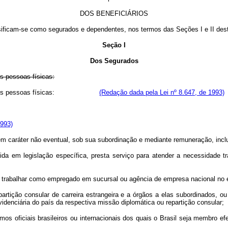
DOS BENEFICIÁRIOS
ssificam-se como segurados e dependentes, nos termos das Seções I e II dest
Seção I
Dos Segurados
es pessoas físicas:
as seguintes pessoas físicas:
(Redação dada pela Lei nº 8.647, de 1993)
1993)
 em caráter não eventual, sob sua subordinação e mediante remuneração, inc
nida em legislação específica, presta serviço para atender a necessidade t
ara trabalhar como empregado em sucursal ou agência de empresa nacional no e
partição consular de carreira estrangeira e a órgãos a elas subordinados, 
videnciária do país da respectiva missão diplomática ou repartição consular;
nismos oficiais brasileiros ou internacionais dos quais o Brasil seja membro e