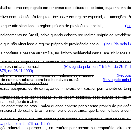
 trabalhar como empregado em empresa domiciliada no exterior, cuja maioria do 
etivo com a União, Autarquias, inclusive em regime especial, e Fundações Pú
l, desde que não vinculado a regime próprio de previdência social ;
(In
o em funcionamento no Brasil, salvo quando coberto por regime próprio d
sde que não vinculado a regime próprio de previdência social;
(Incluída pela L
 contínua a pessoa ou família, no âmbito residencial desta, em atividades se
, o diretor não-empregado, o membro de conselho de administração de socieda
empresa urbana ou rural
;
(Revogado pela Lei nº 9.876, de 26.11.
876, de 26.11.1999)
ntual, a uma ou mais empresas, sem relação de emprego;
(Revogad
a de natureza urbana, com fins lucrativos ou não;
(Revogado pela L
os em legislação específica:
pecuária, pesqueira ou de extração de minerais, em caráter permanente ou te
a consagrada e de congregação ou de ordem religiosa, este quando por ela m
e na condição de inativo;
uncionamento no brasil, salvo quando coberto por sistema próprio de previdên
 internacional do qual o Brasil é membro efetivo, ainda que lá domiciliado e c
opecuária ou pesqueira, em caráter permanente ou temporário, diretamente o
a pela Lei nº 9.528, de 1997)
xtração mineral — garimpo —, em caráter permanente ou temporário, direta