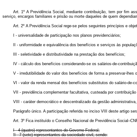
Art. 1º A Previdência Social, mediante contribuição, tem por fim a
serviço, encargos familiares e prisão ou morte daqueles de quem depend
Art. 2º A Previdência Social rege-se pelos seguintes princípios e obje
I - universalidade de participação nos planos previdenciários;
II - uniformidade e equivalência dos benefícios e serviços às populaç
III - seletividade e distributividade na prestação dos benefícios;
IV - cálculo dos benefícios considerando-se os salários-de-contribuiç
V - irredutibilidade do valor dos benefícios de forma a preservar-lhes o
VI - valor da renda mensal dos benefícios substitutos do salário-de-c
VII - previdência complementar facultativa, custeada por contribuição 
VIII - caráter democrático e descentralizado da gestão administrati
Parágrafo único. A participação referida no inciso VIII deste artigo ser
Art. 3º Fica instituído o Conselho Nacional de Previdência Social–C
I - 4 (quatro) representantes do Governo Federal;
I
I - 7 (sete) representantes da sociedade civil, sendo: