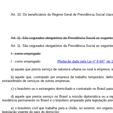
Art. 10. Os beneficiários do Regime Geral de Previdência Social cla
Art. 11. São segurados obrigatórios da Previdência Social as seguint
Art. 11. São segurados obrigatórios da Previdência Social 
I - como empregado:
I - como empregado:
(Redação dada pela Lei nº 8.647, de 
a) aquele que presta serviço de natureza urbana ou rural à empresa,
b) aquele que, contratado por empresa de trabalho temporário, defi
extraordinário de serviços de outras empresas;
c) o brasileiro ou o estrangeiro domiciliado e contratado no Brasil p
d) aquele que presta serviço no Brasil a missão diplomática ou a re
residência permanente no Brasil e o brasileiro amparado pela legislação pre
e) o brasileiro civil que trabalha para a União, no exterior, em orga
legislação vigente do país do domicílio;