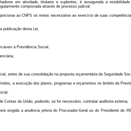
adores em atividade, titulares e suplentes, é assegurada a estabilid
egularmente comprovada através de processo judicial.
proporcionar ao CNPS os meios necessários ao exercício de suas competênci
da publicação desta Lei.
plicáveis à Previdência Social;
enciária;
cial, antes de sua consolidação na proposta orçamentária da Seguridade Soci
definidos, a execução dos planos, programas e orçamentos no âmbito da Previd
cial;
de Contas da União, podendo, se for necessário, contratar auditoria externa;
será exigida a anuência prévia do Procurador-Geral ou do Presidente do IN