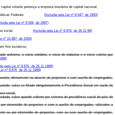
capital votante pertença a empresa brasileira de capital nacional;
blicas Federais.
(Incluída pela Lei nº 8.647, de 1993)
cluída pela Lei nº 9.506, de 1997)
e previdência social;
(Incluída pela Lei nº 9.876, de 26.11.99)
ei nº 10.887, de 2004)
m fins lucrativos;
de anônima, o sócio solidário, o sócio de indústria e o sócio cotista que
1999)
o pela Lei nº 9.876, de 26.11.1999)
ei nº 9.876, de 26.11.1999)
mporário, diretamente ou através de prepostos e com auxílio de empregados,
antido, salvo se filiado obrigatoriamente à Previdência Social em razão de
cia social;
ontratado, salvo quando coberto por sistema de previdência social do país do
u por intermédio de prepostos e com o auxílio de empregados, utilizados a
mente ou por intermédio de prepostos, com ou sem auxílio de empregados,