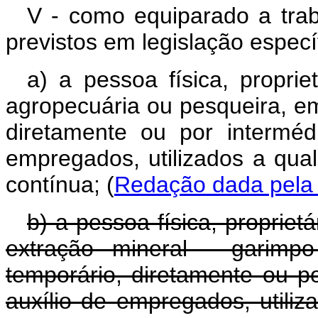
V - como equiparado a tra
previstos em legislação especí
a) a pessoa física, proprie
agropecuária ou pesqueira, e
diretamente ou por intermé
empregados, utilizados a qual
contínua; (
Redação dada pela L
b) a pessoa física, propriet
extração mineral - garimp
temporário, diretamente ou p
auxílio de empregados, utiliz