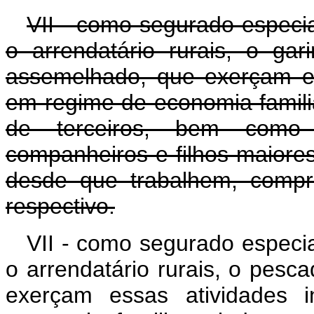
VII - como segurado especial
o arrendatário rurais, o ga
assemelhado, que exerçam es
em regime de economia familia
de terceiros, bem como 
companheiros e filhos maiore
desde que trabalhem, compr
respectivo.
VII - como segurado especial
o arrendatário rurais, o pesc
exerçam essas atividades 