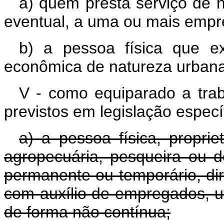
a) quem presta serviço de n
eventual, a uma ou mais empr
b) a pessoa física que ex
econômica de natureza urbana,
V - como equiparado a tra
previstos em legislação especí
a) a pessoa física, proprie
agropecuária, pesqueira ou d
permanente ou temporário, di
com auxílio de empregados, uti
de forma não contínua;