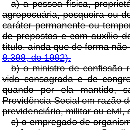
a) a pessoa física, propriet
agropecuária, pesqueira ou de
caráter permanente ou tempor
de prepostos e com auxílio d
título, ainda que de forma não
8.398, de 1992).
b) o ministro de confissão 
vida consagrada e de congre
quando por ela mantido, sa
Previdência Social em razão de
previdenciário, militar ou civil
c) o empregado de organismo 