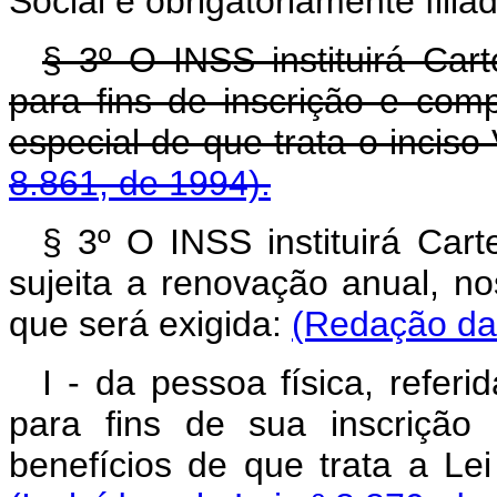
Social é obrigatoriamente fili
§
3º O INSS instituirá Carte
para fins de inscrição e co
especial de que trata o inciso 
8.861, de 1994).
§ 3º O INSS instituirá Carte
sujeita a renovação anual, n
que será exigida:
(Redação dad
I - da pessoa física, referi
para fins de sua inscrição
benefícios de que trata a Le