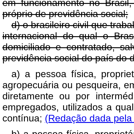
em funcionamento no Brasil,
próprio de previdência social;
d) o brasileiro civil que trab
internacional do qual o Bra
domiciliado e contratado, s
previdência social do país do d
a) a pessoa física, proprie
agropecuária ou pesqueira, e
diretamente ou por intermé
empregados, utilizados a qual
contínua;
(Redação dada pela 