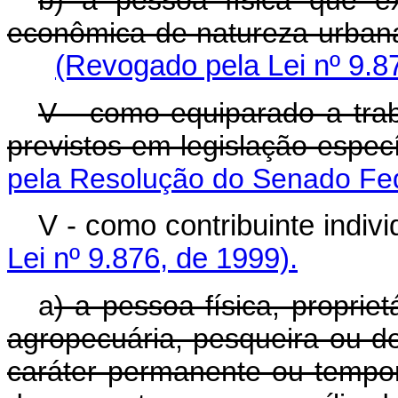
b) a pessoa física que ex
econômica de natureza urbana
(Revogado pela Lei nº 9.8
V - como equiparado a tra
previstos em legislação especí
pela Resolução do Senado Fed
V - como contribuinte
Lei nº 9.876, de 1999).
a
) a pessoa física, proprie
agropecuária, pesqueira ou de
caráter permanente ou tempor