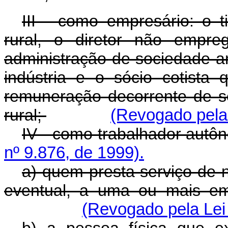
III - como empresário: o ti
rural, o diretor não empr
administração de sociedade an
indústria e o sócio cotista
remuneração decorrente de 
rural;
(Revogado pela 
IV - como trabalhador aut
nº 9.876, de 1999).
a) quem presta serviço de n
eventual, a uma ou mais em
(Revogado pela Lei 