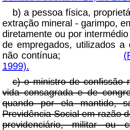
b) a pessoa física, propriet
extração mineral - garimpo, e
diretamente ou por intermédio
de empregados, utilizados a 
não contínua;
(
1999).
c) o ministro de confissão 
vida consagrada e de congre
quando por ela mantido, sa
Previdência Social em razão de
previdenciário, militar ou