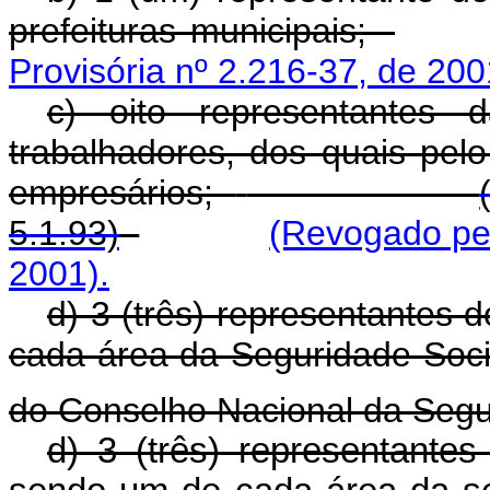
prefeituras municipais;
Provisória nº 2.216-37, de 200
c) oito representantes 
trabalhadores, dos quais pel
empresários;
5.1.93)
(Revogado pel
2001).
d) 3 (três) representantes 
cada área da Seguridade Soci
do Conselho Nacional da Segu
d) 3 (três) representante