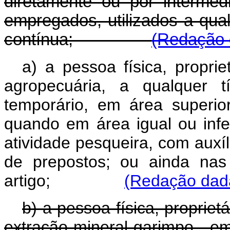
diretamente ou por intermé
empregados, utilizados a qual
contínua;
(Redação d
a) a pessoa física, proprie
agropecuária, a qualquer t
temporário, em área superior
quando em área igual ou infer
atividade pesqueira, com auxí
de prepostos; ou ainda nas
artigo;
(Redação dada
b) a pessoa física, propriet
extração mineral garimpo , e