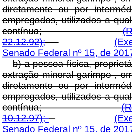
diretamente ou por intermé
empregados, utilizados a qual
contínua;
(
22.12.92);
(Ex
Senado Federal nº 15, de 201
b) a pessoa física, propriet
extração mineral garimpo , e
diretamente ou por intermé
empregados, utilizados a qual
contínua;
(R
10.12.97);
(Ex
Senado Federal nº 15, de 201