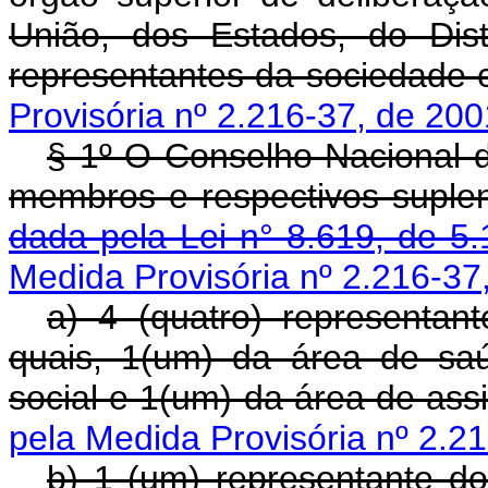
União, dos Estados, do Dist
representantes da sociedade ci
Provisória nº 2.216-37, de 200
§ 1º O Conselho Nacional d
membros e respectivos suple
dada pela Lei n° 8.619, de 5.
Medida Provisória nº 2.216-37
a) 4 (quatro) representan
quais, 1(um) da área de sa
social e 1(um) da área de assi
pela Medida Provisória nº 2.21
b) 1 (um) representante d