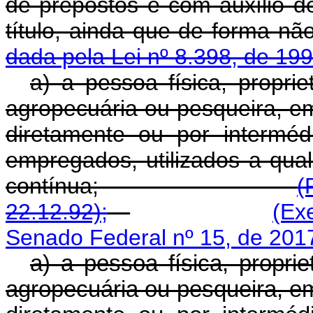
de prepostos e com auxílio d
título, ainda que de 
dada pela Lei nº 8.398, de 199
a) a pessoa física, proprie
agropecuária ou pesqueira, e
diretamente ou por intermé
empregados, utilizados a qual
contínua;
(
22.12.92);
(Ex
Senado Federal nº 15, de 201
a) a pessoa física, proprie
agropecuária ou pesqueira, e