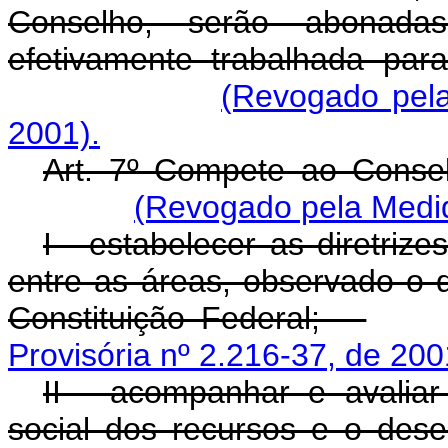
Conselho, serão abonada
efetivamente trabalhada par
(Revogado pela
2001).
Art. 7º Compete ao Consel
(Revogado pela Medid
I - estabelecer as diretrize
entre as áreas, observado o d
Constituição Federal;
Provisória nº 2.216-37, de 200
II - acompanhar e avaliar
social dos recursos e o des