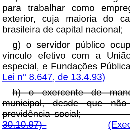
para trabalhar como empre
exterior, cuja maioria do c
brasileira de capital nacional;
g) o servidor público oc
vínculo efetivo com a União
especial, e Fundações 
Lei n° 8.647, de 13.4.93)
h) o exercente de manda
municipal, desde que não
previdência soci
30.10.97)
(Exe