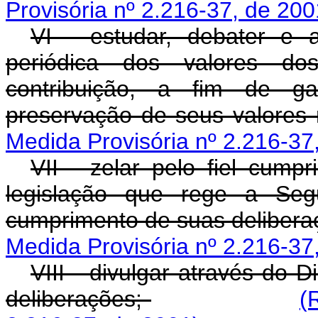
Provisória nº 2.216-37, de 200
VI - estudar, debater e 
periódica dos valores dos
contribuição, a fim de ga
preservação de seus valore
Medida Provisória nº 2.216-37
VII - zelar pelo fiel cump
legislação que rege a Seg
cumprimento de suas deliber
Medida Provisória nº 2.216-37
VIII - divulgar através do D
deliberações;
(