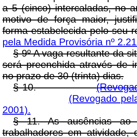
a 5 (cinco) intercaladas, no 
motivo de força maior, justi
forma estabelecida pelo seu 
pela Medida Provisória nº 2.21
§ 9º A vaga resultante da si
será preenchida através de i
no prazo de 30 (trinta) dias.
§ 10
.
(Revogad
(Revogado pela
2001).
§ 11. As ausências ao t
trabalhadores em atividade, 