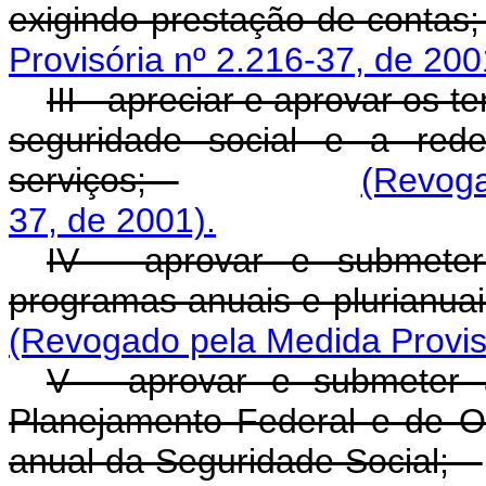
exigindo prestação de conta
Provisória nº 2.216-37, de 200
III - apreciar e aprovar os 
seguridade social e a red
serviços;
(Revoga
37, de 2001).
IV - aprovar e submeter
programas anuais e plurianua
(Revogado pela Medida Provisó
V - aprovar e submeter 
Planejamento Federal e de O
anual da Seguridade Social;