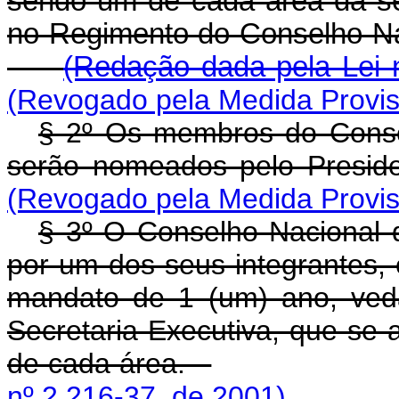
sendo um de cada área da se
no Regimento do Conselho 
(Redação dada pela Lei n
(Revogado pela Medida Provisó
§ 2º Os membros do Conse
serão nomeados pelo Presi
(Revogado pela Medida Provisó
§ 3º O Conselho Nacional d
por um dos seus integrantes, 
mandato de 1 (um) ano, ved
Secretaria-Executiva, que se a
de cada área.
nº 2.216-37, de 2001).