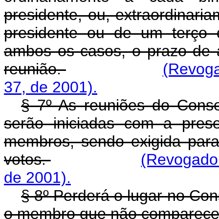
presidente, ou, extraordinar
presidente ou de um terço
ambos os casos, o prazo de a
reunião.
(Revoga
37, de 2001).
§ 7º As reuniões do Conse
serão iniciadas com a pres
membros, sendo exigida para
votos.
(Revogado 
de 2001).
§ 8º Perderá o lugar no Con
o membro que não comparecer 