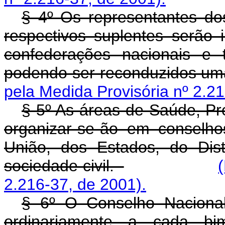
§ 4º Os representantes do
respectivos suplentes serão i
confederações nacionais e 
podendo ser reconduzidos u
pela Medida Provisória nº 2.21
§ 5º As áreas de Saúde, Pre
organizar-se-ão em conselho
União, dos Estados, do Dist
sociedade civil.
2.216-37, de 2001).
§ 6º O Conselho Nacional
ordinariamente a cada bi