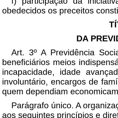
f) participação da iniciat
obedecidos os preceitos consti
TÍ
DA PREVI
Art. 3º A Previdência Soc
beneficiários meios indispen
incapacidade, idade avança
involuntário, encargos de fam
quem dependiam economicam
Parágrafo único. A organiza
aos seguintes princípios e dire