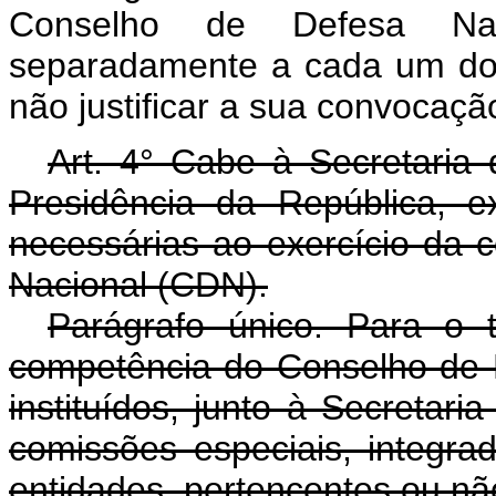
Conselho de Defesa Naci
separadamente a cada um do
não justificar a sua convocaçã
Art. 4° Cabe à Secretaria 
Presidência da República, e
necessárias ao exercício da
Nacional (CDN).
Parágrafo único. Para o 
competência do Conselho de 
instituídos, junto à Secretari
comissões especiais, integra
entidades, pertencentes ou não