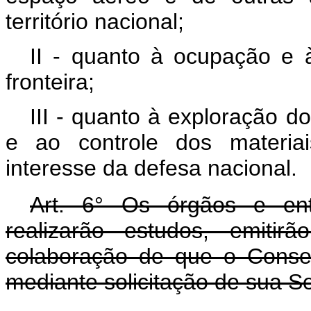
território nacional;
II - quanto à ocupação e 
fronteira;
III - quanto à exploração d
e ao controle dos materiai
interesse da defesa nacional.
Art. 6° Os órgãos e ent
realizarão estudos, emitir
colaboração de que o Consel
mediante solicitação de sua Se