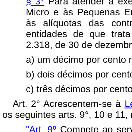
§ 3°
Para atender à exe
Micro e às Pequenas Emp
às alíquotas das contr
entidades de que trata
2.318, de 30 de dezembr
a) um décimo por cento n
b) dois décimos por cen
c) três décimos por cento
Art. 2° Acrescentem-se à
L
os seguintes arts. 9°, 10 e 1
"Art. 9º
Compete ao serv