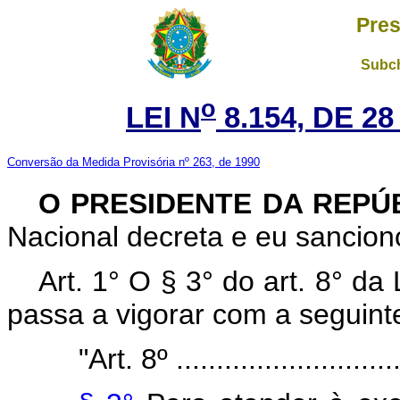
Pres
Subch
o
LEI N
8.154, DE 2
Conversão da Medida Provisória nº 263, de 1990
O
PRESIDENTE DA REPÚ
Nacional decreta e eu sanciono
Art. 1° O § 3° do art. 8° da
passa a vigorar com a seguint
"Art. 8º .............................