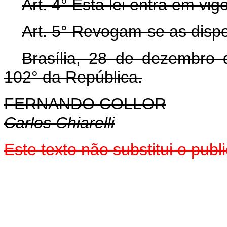
Art.
4° Esta lei entra em vig
Art.
5° Revogam-se as dispo
Brasília, 28 de dezembro
102° da República.
FERNANDO COLLOR
Carlos Chiarelli
Este texto não substitui o pub