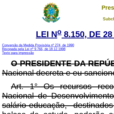
Pres
Subch
o
LEI N
8.150, DE 2
Conversão da Medida Provisória nº 274, de 1990
Revogada pela Lei nº 9.766, de 18.12.1998
Texto para impressão
O PRESIDENTE DA REPÚ
Nacional decreta e eu sanciono
Art.
1° Os recursos rec
Nacional de Desenvolviment
salário-educação, destina