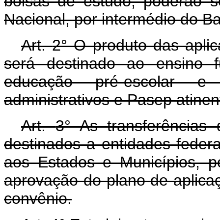
bolsas de estudo, poderão s
Nacional, por intermédio do Ba
Art.
2° O produto das aplic
será destinado ao ensino f
educação pré-escolar 
administrativos e Pasep atinen
Art.
3° As transferências 
destinados a entidades federai
aos Estados e Municípios, 
aprovação do plano de aplica
convênio.