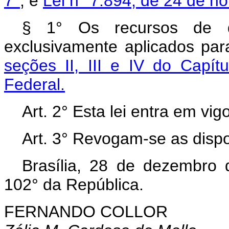
7°
; e
Lei n° 7.894, de 24 de n
§ 1° Os recursos de q
exclusivamente aplicados par
seções II, III e IV do Capítu
Federal.
Art. 2° Esta lei entra em vi
Art. 3° Revogam-se as dispo
Brasília, 28 de dezembro
102° da República.
FERNANDO COLLOR