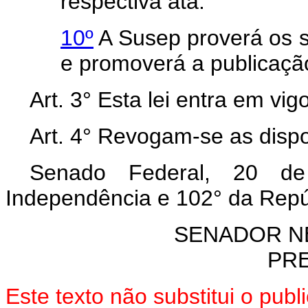
respectiva ata.
10º
A Susep proverá os s
e promoverá a publicaçã
Art. 3° Esta lei entra em vi
Art. 4° Revogam-se as dispo
Senado Federal, 20 d
Independência e 102° da Repú
SENADOR N
PR
Este texto não substitui o pub