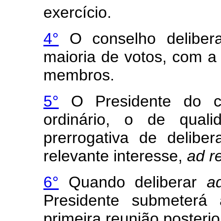
exercício.
4°
O conselho delibera
maioria de votos, com a
membros.
5°
O Presidente do co
ordinário, o de quali
prerrogativa de delibe
relevante interesse,
ad r
6°
Quando deliberar
a
Presidente submeterá 
primeira reunião posterio