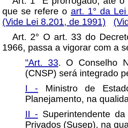
Art. 1° É prorrogado, até o
que se refere o
art. 1° da Le
(Vide Lei 8.201, de 1991)
(Vi
Art. 2° O art. 33 do Decre
1966, passa a vigorar com a s
"Art. 33
. O Conselho N
(CNSP) será integrado p
I -
Ministro de Estad
Planejamento, na qualid
II -
Superintendente da 
Privados (Susep), na qua