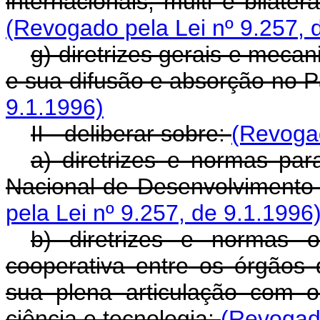
internacionais, multi e bilater
(Revogado pela Lei nº 9.257, 
g) diretrizes gerais e meca
e sua difusão e absorção no P
9.1.1996)
II - deliberar sobre:
(Revogad
a) diretrizes e normas pa
Nacional de Desenvolvimento 
pela Lei nº 9.257, de 9.1.1996
b) diretrizes e normas 
cooperativa entre os órgãos 
sua plena articulação com 
ciência e tecnologia;
(Revogado