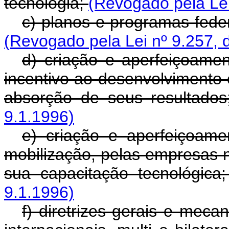
tecnologia;
(Revogado pela Lei
c) planos e programas feder
(Revogado pela Lei nº 9.257, 
d) criação e aperfeiçoame
incentivo ao desenvolvimento c
absorção de seus resultado
9.1.1996)
e) criação e aperfeiçoame
mobilização, pelas empresas n
sua capacitação tecnológica
9.1.1996)
f) diretrizes gerais e mec