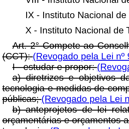
IX - Instituto Nacional 
X - Instituto Nacional de
Art.
2° Compete ao Conselh
(CCT):
(Revogado pela Lei nº 
I - estudar e propor:
(Revoga
a) diretrizes e objetivos d
tecnologia e medidas de compa
públicas;
(Revogado pela Lei n
b) anteprojetos de lei rela
orçamentárias e orçamentos an