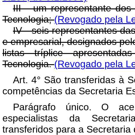
III - um representante dos
Tecnologia;
(Revogado pela Lei
IV - seis representantes da
e empresarial, designados pelo
listas tríplice apresentad
Tecnologia.
(Revogado pela Lei
Art.
4° São transferidas à S
competências da Secretaria Es
Parágrafo único. O ace
especialistas da Secretar
transferidos para a Secretaria