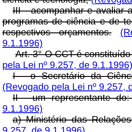
III - acompanhar e avaliar 
programas de ciência e de t
respectivos orçamentos.
(R
9.1.1996)
Art.
3° O CCT é constituíd
pela Lei nº 9.257, de 9.1.1996
I - o Secretário da Ciênc
(Revogado pela Lei nº 9.257, 
II - um representante do
9.1.1996)
a) Ministério das Relações
9.257, de 9.1.1996)