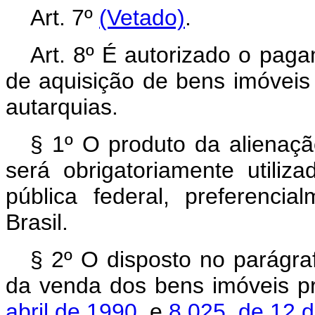
Art. 7º
(Vetado)
.
Art. 8º É autorizado o pag
de aquisição de bens imóveis
autarquias.
§ 1º O produto da alienaçã
será obrigatoriamente utiliz
pública federal, preferenci
Brasil.
§ 2º O disposto no parágraf
da venda dos bens imóveis p
abril de 1990
, e
8.025, de 12 d