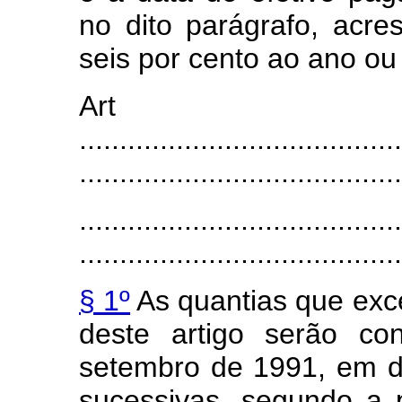
no dito parágrafo, acre
seis por cento ao ano ou
Ar
........................................
........................................
........................................
........................................
§ 1º
As quantias que exc
deste artigo serão co
setembro de 1991, em d
sucessivas, segundo a 