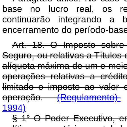
base no lucro real, os ren
continuarão integrando a 
encerramento do período-base
Art. 18. O Imposto sobr
Seguro, ou relativas a Títulos 
alíquota máxima de um e meio 
operações relativas a crédito
limitado o imposto ao valor
operação.
(Regulamento)
1994)
§ 1° O Poder Executivo, e