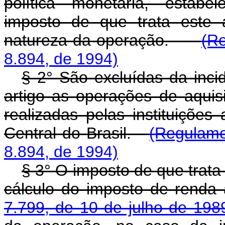
política monetária, estabe
imposto de que trata este 
natureza da operação.
(R
8.894, de 1994)
§ 2° São excluídas da inci
artigo as operações de aquisi
realizadas pelas instituições
Central do Brasil.
(Regulam
8.894, de 1994)
§ 3° O imposto de que trata
cálculo do imposto de renda
7.799, de 10 de julho de 198