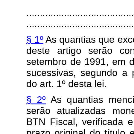
........................................
........................................
§ 1º
As quantias que exc
deste artigo serão co
setembro de 1991, em d
sucessivas, segundo a 
do art. 1º desta lei.
§ 2º
As quantias menci
serão atualizadas mon
BTN Fiscal, verificada 
prazo original do título