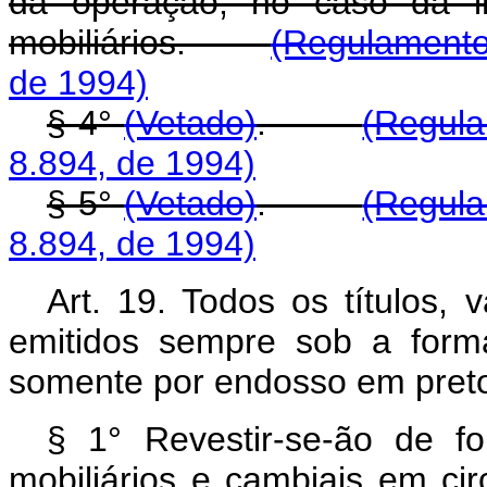
da operação, no caso da in
mobiliários.
(Regulament
de 1994)
§ 4°
(Vetado)
.
(Regul
8.894, de 1994)
§ 5°
(Vetado)
.
(Regul
8.894, de 1994)
Art. 19. Todos os títulos, 
emitidos sempre sob a forma
somente por endosso em pret
§ 1° Revestir-se-ão de fo
mobiliários e cambiais em cir