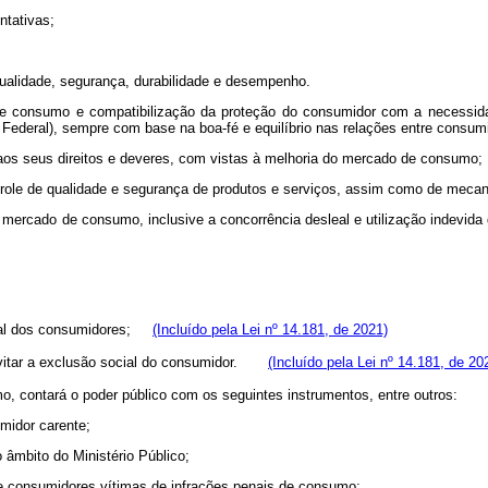
tativas;
lidade, segurança, durabilidade e desempenho.
consumo e compatibilização da proteção do consumidor com a necessidad
 Federal), sempre com base na boa-fé e equilíbrio nas relações entre consum
 seus direitos e deveres, com vistas à melhoria do mercado de consumo;
ole de qualidade e segurança de produtos e serviços, assim como de mecani
rcado de consumo, inclusive a concorrência desleal e utilização indevida 
ental dos consumidores;
(Incluído pela Lei nº 14.181, de 2021)
evitar a exclusão social do consumidor.
(Incluído pela Lei nº 14.181, de 20
contará o poder público com os seguintes instrumentos, entre outros:
midor carente;
âmbito do Ministério Público;
e consumidores vítimas de infrações penais de consumo;