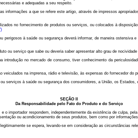
necessárias e adequadas a seu respeito.
ar as informações a que se refere este artigo, através de impressos apropr
lizados no fornecimento de produtos ou serviços, ou colocados à disposição
7)
perigosos à saúde ou segurança deverá informar, de maneira ostensiva e ad
ou serviço que sabe ou deveria saber apresentar alto grau de nocividade 
ntrodução no mercado de consumo, tiver conhecimento da periculosidade
 veiculados na imprensa, rádio e televisão, às expensas do fornecedor do pr
erviços à saúde ou segurança dos consumidores, a União, os Estados, o Dis
SEÇÃO II
Da Responsabilidade pelo Fato do Produto e do Serviço
o, e o importador respondem, independentemente da existência de culpa, pel
esentação ou acondicionamento de seus produtos, bem como por informações i
itimamente se espera, levando-se em consideração as circunstâncias relev