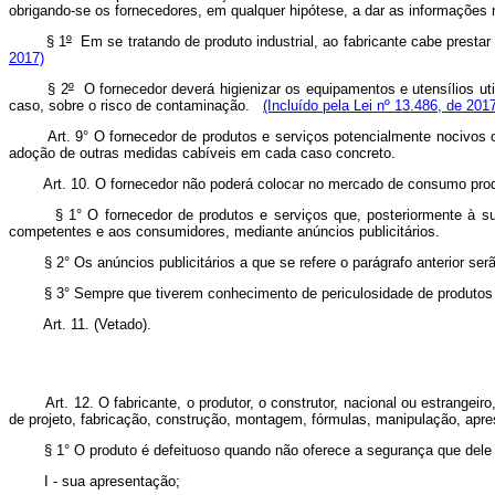
obrigando-se os fornecedores, em qualquer hipótese, a dar as informações 
§ 1
º
Em se tratando de produto industrial, ao fabricante cabe prest
2017)
§ 2
º
O fornecedor deverá higienizar os equipamentos e utensílios uti
caso, sobre o risco de contaminação.
(Incluído pela Lei nº 13.486, de 201
Art. 9° O fornecedor de produtos e serviços potencialmente nocivos ou 
adoção de outras medidas cabíveis em cada caso concreto.
Art. 10. O fornecedor não poderá colocar no mercado de consumo produto 
§ 1° O fornecedor de produtos e serviços que, posteriormente à sua i
competentes e aos consumidores, mediante anúncios publicitários.
§ 2° Os anúncios publicitários a que se refere o parágrafo anterior serão
§ 3° Sempre que tiverem conhecimento de periculosidade de produtos ou s
Art. 11.
(Vetado)
.
Art. 12. O fabricante, o produtor, o construtor, nacional ou estrangeir
de projeto, fabricação, construção, montagem, fórmulas, manipulação, apr
§ 1° O produto é defeituoso quando não oferece a segurança que dele leg
I - sua apresentação;