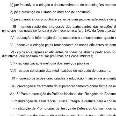
b) por incentivos à criação e desenvolvimento de associações represen
c) pela presença do Estado no mercado de consumo;
d) pela garantia dos produtos e serviços com padrões adequados de qua
III - harmonização dos interesses dos participantes das relações de 
princípios nos quais se funda a ordem econômica (art. 170, da Constituição
IV - educação e informação de fornecedores e consumidores, quanto aos
V - incentivo à criação pelos fornecedores de meios eficientes de contr
VI - coibição e repressão eficientes de todos os abusos praticados no me
distintivos, que possam causar prejuízos aos consumidores;
VII - racionalização e melhoria dos serviços públicos;
VIII - estudo constante das modificações do mercado de consumo.
IX - fomento de ações direcionadas à educação financeira e ambi
X - prevenção e tratamento do superendividamento como forma de 
Art. 5° Para a execução da Política Nacional das Relações de Consumo, 
I - manutenção de assistência jurídica, integral e gratuita para o consu
II - instituição de Promotorias de Justiça de Defesa do Consumidor, no 
III - criação de delegacias de polícia especializadas no atendimento d