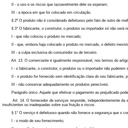
II - o uso e os riscos que razoavelmente dele se esperam;
III - a época em que foi colocado em circulação.
§ 2º O produto não é considerado defeituoso pelo fato de outro de melho
§ 3° O fabricante, o construtor, o produtor ou importador só não será r
I - que não colocou o produto no mercado;
II - que, embora haja colocado o produto no mercado, o defeito inexist
III - a culpa exclusiva do consumidor ou de terceiro.
Art. 13. O comerciante é igualmente responsável, nos termos do artigo 
I - o fabricante, o construtor, o produtor ou o importador não puderem se
II - o produto for fornecido sem identificação clara do seu fabricante, pr
III - não conservar adequadamente os produtos perecíveis.
Parágrafo único. Aquele que efetivar o pagamento ao prejudicado poderá 
Art. 14. O fornecedor de serviços responde, independentemente da exis
insuficientes ou inadequadas sobre sua fruição e riscos.
§ 1° O serviço é defeituoso quando não fornece a segurança que o consum
I - o modo de seu fornecimento;