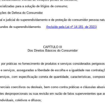
lizadas para a solução de litígios de consumo;
ções de Defesa do Consumidor.
icial e judicial do superendividamento e de proteção do consumidor pessoa 
s oriundos de superendividamento.
(Incluído pela Lei nº 14.181, de 2021)
CAPÍTULO III
Dos Direitos Básicos do Consumidor
or práticas no fornecimento de produtos e serviços considerados perigosos
erviços, asseguradas a liberdade de escolha e a igualdade nas contrataç
serviços, com especificação correta de quantidade, características, compos
iais coercitivos ou desleais, bem como contra práticas e cláusulas abusiv
s desproporcionais ou sua revisão em razão de fatos supervenientes que 
ividuais, coletivos e difusos;