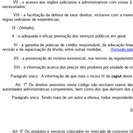
VII - o acesso aos órgãos judiciários e administrativos com vistas à pre
necessitados;
VIII - a facilitação da defesa de seus direitos, inclusive com a inversão
regras ordinárias de experiências;
IX -
(Vetado)
;
X - a adequada e eficaz prestação dos serviços públicos em geral.
XI - a garantia de práticas de crédito responsável, de educação fi
revisão e da repactuação da dívida, entre outras medidas;
(Incluído pel
XII - a preservação do mínimo existencial, nos termos da regulam
XIII - a informação acerca dos preços dos produtos por unidade de m
Parágrafo único. A informação de que trata o inciso III do
caput
deste
Art. 7° Os direitos previstos neste código não excluem outros decorren
autoridades administrativas competentes, bem como dos que derivem dos pri
Parágrafo único. Tendo mais de um autor a ofensa, todos responderão s
D
Art. 8° Os produtos e serviços colocados no mercado de consumo não ac