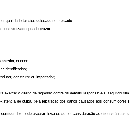
r qualidade ter sido colocado no mercado.
esponsabilizado quando provar:
e;
anterior, quando:
r identificados;
odutor, construtor ou importador;
exercer o direito de regresso contra os demais responsáveis, segundo sua
tência de culpa, pela reparação dos danos causados aos consumidores por
idor dele pode esperar, levando-se em consideração as circunstâncias rel