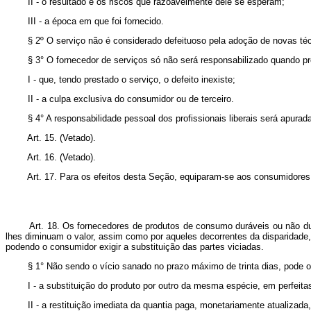
II - o resultado e os riscos que razoavelmente dele se esperam;
III - a época em que foi fornecido.
§ 2º O serviço não é considerado defeituoso pela adoção de novas téc
§ 3° O fornecedor de serviços só não será responsabilizado quando pr
I - que, tendo prestado o serviço, o defeito inexiste;
II - a culpa exclusiva do consumidor ou de terceiro.
§ 4° A responsabilidade pessoal dos profissionais liberais será apurada 
Art. 15. (Vetado)
.
Art. 16.
(Vetado)
.
Art. 17. Para os efeitos desta Seção, equiparam-se aos consumidores t
Art. 18. Os fornecedores de produtos de consumo duráveis ou não duráv
lhes diminuam o valor, assim como por aqueles decorrentes da disparidade
podendo o consumidor exigir a substituição das partes viciadas.
§ 1° Não sendo o vício sanado no prazo máximo de trinta dias, pode o co
I - a substituição do produto por outro da mesma espécie, em perfeitas
II - a restituição imediata da quantia paga, monetariamente atualizada,