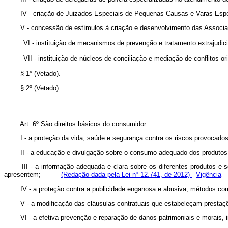
IV - criação de Juizados Especiais de Pequenas Causas e Varas Especia
V - concessão de estímulos à criação e desenvolvimento das Associa
VI - instituição de mecanismos de prevenção e tratamento extrajud
VII - instituição de núcleos de conciliação e mediação de conflito
§ 1°
(Vetado)
.
§ 2º
(Vetado)
.
Art. 6º São direitos básicos do consumidor:
I - a proteção da vida, saúde e segurança contra os riscos provocados p
II - a educação e divulgação sobre o consumo adequado dos produtos e s
III - a informação adequada e clara sobre os diferentes produtos e 
apresentem;
(Redação dada pela Lei nº 12.741, de 2012)
Vigência
IV - a proteção contra a publicidade enganosa e abusiva, métodos comerc
V - a modificação das cláusulas contratuais que estabeleçam prestaçõe
VI - a efetiva prevenção e reparação de danos patrimoniais e morais, ind