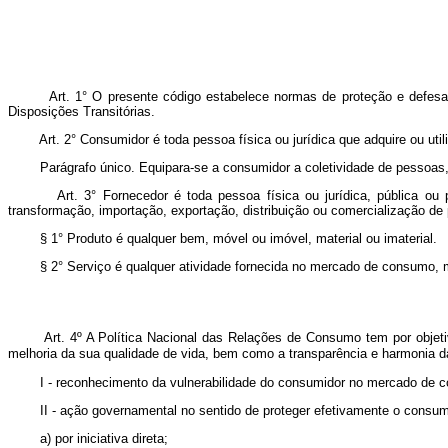
Art. 1° O presente código estabelece normas de proteção e defesa do co
Disposições Transitórias.
Art. 2° Consumidor é toda pessoa física ou jurídica que adquire ou utiliz
Parágrafo único. Equipara-se a consumidor a coletividade de pessoas, a
Art. 3° Fornecedor é toda pessoa física ou jurídica, pública ou pri
transformação, importação, exportação, distribuição ou comercialização de
§ 1° Produto é qualquer bem, móvel ou imóvel, material ou imaterial.
§ 2° Serviço é qualquer atividade fornecida no mercado de consumo, median
Art. 4º A Política Nacional das Relações de Consumo tem por objetiv
melhoria da sua qualidade de vida, bem como a transparência e harmonia d
I - reconhecimento da vulnerabilidade do consumidor no mercado de 
II - ação governamental no sentido de proteger efetivamente o consum
a) por iniciativa direta;