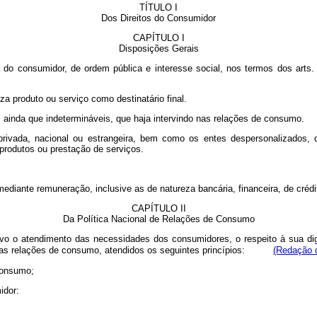
TÍTULO I
Dos Direitos do Consumidor
CAPÍTULO I
Disposições Gerais
nsumidor, de ordem pública e interesse social, nos termos dos arts. 5°,
a produto ou serviço como destinatário final.
inda que indetermináveis, que haja intervindo nas relações de consumo.
vada, nacional ou estrangeira, bem como os entes despersonalizados, q
 produtos ou prestação de serviços.
te remuneração, inclusive as de natureza bancária, financeira, de crédito e
CAPÍTULO II
Da Política Nacional de Relações de Consumo
o o atendimento das necessidades dos consumidores, o respeito à sua dig
as relações de consumo, atendidos os seguintes princípios:
(Redação d
consumo;
idor: