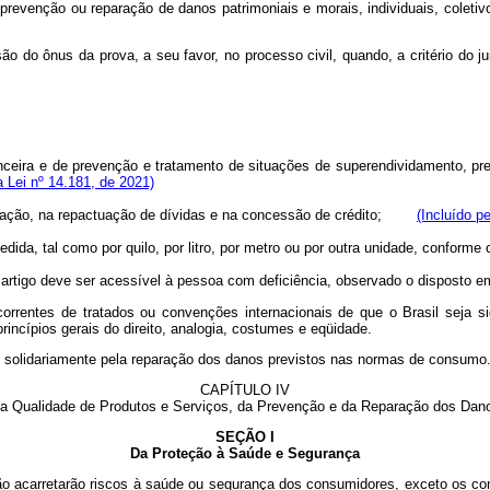
venção ou reparação de danos patrimoniais e morais, individuais, coletivos
 do ônus da prova, a seu favor, no processo civil, quando, a critério do jui
nanceira e de prevenção e tratamento de situações de superendividamento, p
a Lei nº 14.181, de 2021)
entação, na repactuação de dívidas e na concessão de crédito;
(Incluído p
edida, tal como por quilo, por litro, por metro ou por outra unidade, confo
 artigo deve ser acessível à pessoa com deficiência, observado o disposto 
tes de tratados ou convenções internacionais de que o Brasil seja signa
ncípios gerais do direito, analogia, costumes e eqüidade.
olidariamente pela reparação dos danos previstos nas normas de consumo
CAPÍTULO IV
a Qualidade de Produtos e Serviços, da Prevenção e da Reparação dos Dan
SEÇÃO I
Da Proteção à Saúde e Segurança
arretarão riscos à saúde ou segurança dos consumidores, exceto os consid