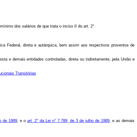
nimo dos salários de que trata o inciso II do art. 2°.
ica Federal, direta e autárquica, bem assim aos respectivos proventos de
ta e demais entidades controladas, direta ou indiretamente, pela União e
ucionais Transitórias
ho de 1989
, e o
art. 2° da Lei n° 7.789, de 3 de julho de 1989
, e as demais