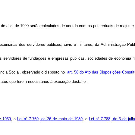
 de abril de 1990 serão calculados de acordo com os percentuais de reajuste mí
niárias dos servidores públicos, civis e militares, da Administração Públ
s servidores de fundações e empresas públicas, sociedades de economia mis
ência Social, observado o disposto no
art. 58 do Ato das Disposições Constit
 atos que forem necessários à execução desta lei.
e 1969
, a
Lei n° 7.769, de 26 de maio de 1989
, a
Lei n° 7.788, de 3 de jul