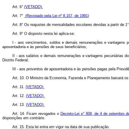
Art. 6°
(VETADO).
Art. 7°
(Revogado pela Lei nº 8.157, de 1991)
Art. 8° Os reajustes de mensalidades escolares devidas a partir de 1°
Art. 9° O disposto nesta lei aplica-se:
I - aos vencimentos, soldos e demais remunerações e vantagens pecu
aposentadoria e às pensões de seus beneficiários;
II - aos salários e demais remunerações e vantagens pecuniárias do
Distrito Federal;
III - aos proventos de aposentadoria e às pensões pagas pela Previd
Art. 10. O Ministro da Economia, Fazenda e Planejamento baixará os
Art. 11.
(VETADO).
Art. 12.
(VETADO).
Art. 13.
(VETADO).
Art. 14. Ficam revogados o
Decreto-Lei n° 808, de 4 de setembro d
disposições em contrário.
Art. 15. Esta lei entra em vigor na data de sua publicação.