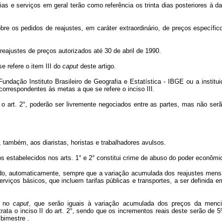
as e serviços em geral terão como referência os trinta dias posteriores à 
re os pedidos de reajustes, em caráter extraordinário, de preços específi
 reajustes de preços autorizados até 30 de abril de 1990.
se refere o item III do
caput
deste artigo.
ndação Instituto Brasileiro de Geografia e Estatística - IBGE ou a institu
orrespondentes às metas a que se refere o inciso III.
 o art. 2°, poderão ser livremente negociados entre as partes, mas não ser
, também, aos diaristas, horistas e trabalhadores avulsos.
s estabelecidos nos arts. 1° e 2° constitui crime de abuso do poder econômico
ustado, automaticamente, sempre que a variação acumulada dos reajustes mens
rviços básicos, que incluem tarifas públicas e transportes, a ser definida
os no
caput
, que serão iguais à variação acumulada dos preços da mencio
ta o inciso II do art. 2°, sendo que os incrementos reais deste serão de 5%
 bimestre .