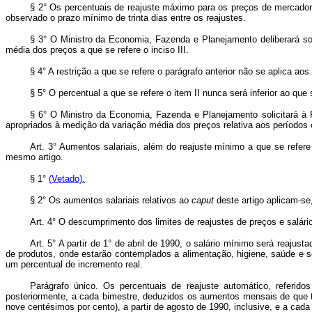
§ 2° Os percentuais de reajuste máximo para os preços de mercadori
observado o prazo mínimo de trinta dias entre os reajustes.
§ 3° O Ministro da Economia, Fazenda e Planejamento deliberará sob
média dos preços a que se refere o inciso III.
§ 4° A restrição a que se refere o parágrafo anterior não se aplica aos
§ 5° O percentual a que se refere o item II nunca será inferior ao que 
§ 6° O Ministro da Economia, Fazenda e Planejamento solicitará à Fu
apropriados à medição da variação média dos preços relativa aos períodos c
Art. 3° Aumentos salariais, além do reajuste mínimo a que se refere
mesmo artigo.
§ 1°
(Vetado).
§ 2° Os aumentos salariais relativos ao
caput
deste artigo aplicam-se
Art. 4° O descumprimento dos limites de reajustes de preços e salário
Art. 5° A partir de 1° de abril de 1990, o salário mínimo será reaj
de produtos, onde estarão contemplados a alimentação, higiene, saúde e se
um percentual de incremento real.
Parágrafo único. Os percentuais de reajuste automático, referid
posteriormente, a cada bimestre, deduzidos os aumentos mensais de que tra
nove centésimos por cento), a partir de agosto de 1990, inclusive, e a cada