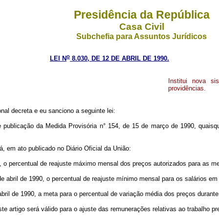
Presidência da República
Casa Civil
Subchefia para Assuntos Jurídicos
o
LEI N
8.030, DE 12 DE ABRIL DE 1990.
Institui nova s
providências.
nal decreta e eu sanciono a seguinte lei:
de publicação da Medida Provisória n° 154, de 15 de março de 1990, quaisq
 em ato publicado no Diário Oficial da União:
990, o percentual de reajuste máximo mensal dos preços autorizados para as m
15 de abril de 1990, o percentual de reajuste mínimo mensal para os salários e
de abril de 1990, a meta para o percentual de variação média dos preços durante
ste artigo será válido para o ajuste das remunerações relativas ao trabalho 