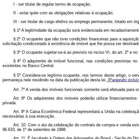
I - ser titular de regular termo de ocupação;
II - estar quite com as obrigações relativas à ocupação;
III - ser titular de cargo efetivo ou emprego permanente, lotado em ór
§ 1º A legitimidade da ocupação será evidenciada em recadastramento
§ 2º O ocupante que não tiver condições financeiras para a aquisiç
solicitação condicionado à existência de imóvel que lhe possa ser destinado
§ 3º O ocupante sujeitar-se-á ao previsto no inciso VI, do art. 2º e no a
§ 4º O adquirente de imóvel funcional, nas condições previstas no 
existentes no Banco Central.
§
5º Considera-se legítimo ocupante, nos termos deste artigo, o s
permaneça nele residindo na data da publicação desta lei.
(Parágrafo incluí
Art. 7º A venda dos imóveis funcionais somente será efetuada para os 
Art. 8º Os adquirentes dos imóveis poderão utilizar financiamentos
privada.
Art. 9º A Caixa Econômica Federal representará a União na celebraçã
necessárias à sua execução.
Art. 10. Com o ato da celebração do contrato de compra e venda esta
96.633, de 1º de setembro de 1988.
Art. 11. É facultado à Ordem dos Advogados do Brasil - Seção do Distri