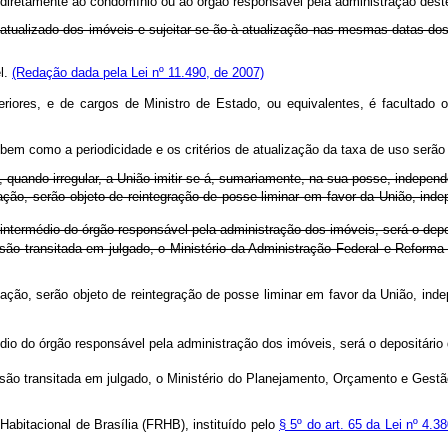
aga diretamente ao condomínio ou ao órgão responsável pela administração dest
 atualizado dos imóveis e sujeitar-se-ão à atualização nas mesmas datas dos
el.
(Redação dada pela Lei nº 11.490, de 2007)
res, e de cargos de Ministro de Estado, ou equivalentes, é facultado o
 bem como a periodicidade e os critérios de atualização da taxa de uso serã
4, quando irregular, a União imitir-se-á, sumariamente, na sua posse, indep
upação, serão objeto de reintegração de posse liminar em favor da União, i
intermédio do órgão responsável pela administração dos imóveis, será o depo
ão transitada em julgado, o Ministério da Administração Federal e Reforma 
cupação, serão objeto de reintegração de posse liminar em favor da União, 
io do órgão responsável pela administração dos imóveis, será o depositário
o transitada em julgado, o Ministério do Planejamento, Orçamento e Gestão 
Habitacional de Brasília (FRHB), instituído pelo
§ 5º do art. 65 da Lei nº 4.3