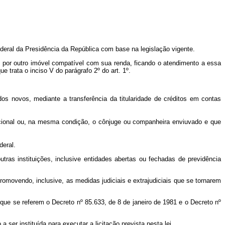
deral da Presidência da República com base na legislação vigente.
e por outro imóvel compatível com sua renda, ficando o atendimento a essa
 trata o inciso V do parágrafo 2º do art. 1º.
dos novos, mediante a transferência da titularidade de créditos em contas
ncional ou, na mesma condição, o cônjuge ou companheira enviuvado e que
deral.
tras instituições, inclusive entidades abertas ou fechadas de previdência
omovendo, inclusive, as medidas judiciais e extrajudiciais que se tornarem
ue se referem o Decreto nº 85.633, de 8 de janeiro de 1981 e o Decreto nº
ser instituída para executar a licitação prevista nesta lei.