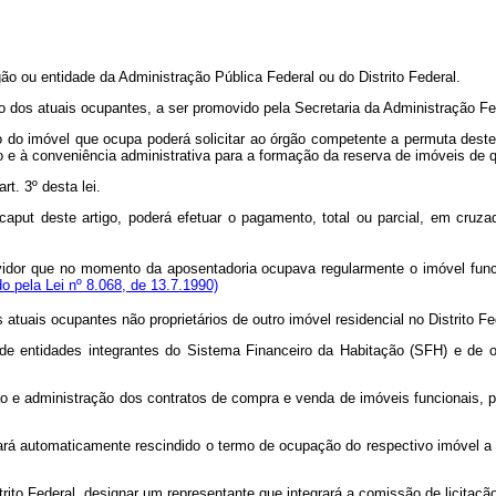
gão ou entidade da Administração Pública Federal ou do Distrito Federal.
 dos atuais ocupantes, a ser promovido pela Secretaria da Administração Fe
ão do imóvel que ocupa poderá solicitar ao órgão competente a permuta dest
 e à conveniência administrativa para a formação da reserva de imóveis de que
rt. 3º desta lei.
caput deste artigo, poderá efetuar o pagamento, total ou parcial, em cruza
ervidor que no momento da aposentadoria ocupava regularmente o imóvel fu
do pela Lei nº 8.068, de 13.7.1990)
atuais ocupantes não proprietários de outro imóvel residencial no Distrito Fe
 de entidades integrantes do Sistema Financeiro da Habitação (SFH) e de ou
o e administração dos contratos de compra e venda de imóveis funcionais, pr
rá automaticamente rescindido o termo de ocupação do respectivo imóvel a q
to Federal, designar um representante que integrará a comissão de licitação a 