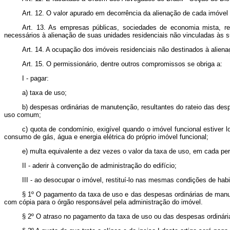
Art. 12. O valor apurado em decorrência da alienação de cada imóvel 
Art. 13. As empresas públicas, sociedades de economia mista, resp
necessários à alienação de suas unidades residenciais não vinculadas às s
Art. 14. A ocupação dos imóveis residenciais não destinados à alienaç
Art. 15. O permissionário, dentre outros compromissos se obriga a:
I - pagar:
a) taxa de uso;
b) despesas ordinárias de manutenção, resultantes do rateio das des
uso comum;
c) quota de condomínio, exigível quando o imóvel funcional estiver 
consumo de gás, água e energia elétrica do próprio imóvel funcional;
e) multa equivalente a dez vezes o valor da taxa de uso, em cada perí
II - aderir à convenção de administração do edifício;
III - ao desocupar o imóvel, restituí-lo nas mesmas condições de hab
§ 1º O pagamento da taxa de uso e das despesas ordinárias de manut
com cópia para o órgão responsável pela administração do imóvel.
§ 2º O atraso no pagamento da taxa de uso ou das despesas ordinári