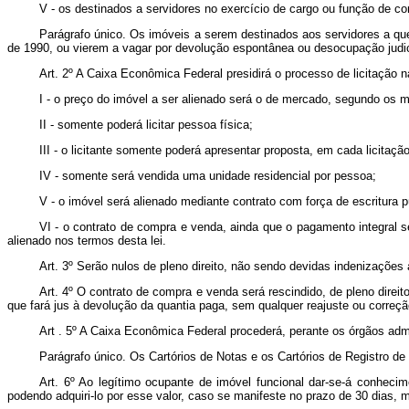
V - os destinados a servidores no exercício de cargo ou função de co
Parágrafo único. Os imóveis a serem destinados aos servidores a que
de 1990, ou vierem a vagar por devolução espontânea ou desocupação judic
Art. 2º A Caixa Econômica Federal presidirá o processo de licitação na
I - o preço do imóvel a ser alienado será o de mercado, segundo os 
II - somente poderá licitar pessoa física;
III - o licitante somente poderá apresentar proposta, em cada licitaçã
IV - somente será vendida uma unidade residencial por pessoa;
V - o imóvel será alienado mediante contrato com força de escritura 
VI - o contrato de compra e venda, ainda que o pagamento integral se
alienado nos termos desta lei.
Art. 3º Serão nulos de pleno direito, não sendo devidas indenizações à
Art. 4º O contrato de compra e venda será rescindido, de pleno direit
que fará jus à devolução da quantia paga, sem qualquer reajuste ou correçã
Art . 5º A Caixa Econômica Federal procederá, perante os órgãos admin
Parágrafo único. Os Cartórios de Notas e os Cartórios de Registro d
Art. 6º Ao legítimo ocupante de imóvel funcional dar-se-á conhecim
podendo adquiri-lo por esse valor, caso se manifeste no prazo de 30 dias, 