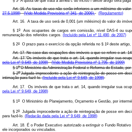
§ 3º A quota de que trata a alínea c do inciso I deste artigo será p
Art. 16. As taxas de uso não serão inferiores a um milésimo do valor
27.5.1998)
(Vide Medida Provisória nº 341, de 2006).
(Regulamento)
Art. 16. A taxa de uso será de 0,001 (um milésimo) do valor do imóv
o
§ 1
Aos ocupantes de cargos em comissão, nível DAS-4 ou superio
remuneração dos referidos cargos.
(Incluído pela Lei nº 11.490, de 2007)
o
o
§ 2
O prazo para o exercício da opção referida no § 1
deste artigo,
Art. 17. No caso das ocupações dos imóveis a que se refere o art. 1
Art. 17.
Os imóveis de que trata o art. 14, quando irregular sua oc
pela Lei nº 9.649, de 1998)
(Vide Medida Provisória nº 1.795, de 1999)
o
§ 1
O Ministério da Administração Federal e Reforma do Estado, por 
o
§ 2
Julgada improcedente a ação de reintegração de posse em decis
intimação para fazê-lo.
(Incluído pela Lei nº 9.649, de 1998)
Art. 17. Os imóveis de que trata o art. 14, quando irregular sua o
pela Lei nº 9.649, de 1998)
o
§ 1
O Ministério do Planejamento, Orçamento e Gestão, por interméd
o
§ 2
Julgada improcedente a ação de reintegração de posse em decisã
para fazê-lo.
(Redação dada pela Lei nº 9.649, de 1998)
Art. 18. É o Poder Executivo autorizado a extinguir o Fundo Rotativo 
ele incorporados ou vinculados.