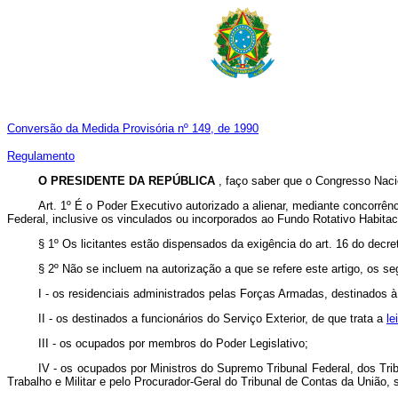
Conversão da Medida Provisória nº 149, de 1990
Regulamento
O PRESIDENTE DA REPÚBLICA
, faço saber que o Congresso Nacio
Art. 1º É o Poder Executivo autorizado a alienar, mediante concorrên
Federal, inclusive os vinculados ou incorporados ao Fundo Rotativo Habitac
§ 1º Os licitantes estão dispensados da exigência do art. 16 do decret
§ 2º Não se incluem na autorização a que se refere este artigo, os se
I - os residenciais administrados pelas Forças Armadas, destinados à
II - os destinados a funcionários do Serviço Exterior, de que trata a
le
III - os ocupados por membros do Poder Legislativo;
IV - os ocupados por Ministros do Supremo Tribunal Federal, dos Tri
Trabalho e Militar e pelo Procurador-Geral do Tribunal de Contas da União, 