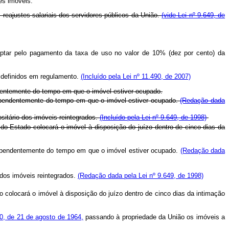
es imóveis.
 reajustes salariais dos servidores públicos da União.
(vide Lei nº 9.649, de
ptar pelo pagamento da taxa de uso no valor de 10% (dez por cento) da
o definidos em regulamento.
(Incluído pela Lei nº 11.490, de 2007)
endentemente do tempo em que o imóvel estiver ocupado.
ndependentemente do tempo em que o imóvel estiver ocupado.
(Redação dada
sitário dos imóveis reintegrados.
(Incluído pela Lei nº 9.649, de 1998)
do Estado colocará o imóvel à disposição do juízo dentro de cinco dias da
independentemente do tempo em que o imóvel estiver ocupado.
(Redação dada
 dos imóveis reintegrados.
(Redação dada pela Lei nº 9.649, de 1998)
colocará o imóvel à disposição do juízo dentro de cinco dias da intimação
80, de 21 de agosto de 1964,
passando à propriedade da União os imóveis a