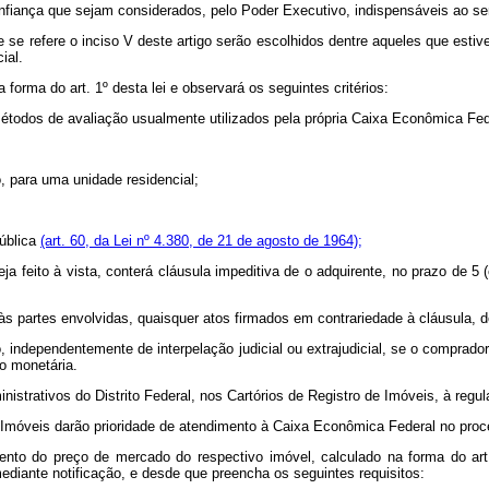
nfiança que sejam considerados, pelo Poder Executivo, indispensáveis ao ser
 se refere o inciso V deste artigo serão escolhidos dentre aqueles que esti
ial.
 forma do art. 1º desta lei e observará os seguintes critérios:
métodos de avaliação usualmente utilizados pela própria Caixa Econômica Fed
o, para uma unidade residencial;
pública
(art. 60, da Lei nº 4.380, de 21 de agosto de 1964);
ja feito à vista, conterá cláusula impeditiva de o adquirente, no prazo de 5 
s partes envolvidas, quaisquer atos firmados em contrariedade à cláusula, de 
o, independentemente de interpelação judicial ou extrajudicial, se o comprad
o monetária.
istrativos do Distrito Federal, nos Cartórios de Registro de Imóveis, à regul
e Imóveis darão prioridade de atendimento à Caixa Econômica Federal no proc
ento do preço de mercado do respectivo imóvel, calculado na forma do art. 
mediante notificação, e desde que preencha os seguintes requisitos: