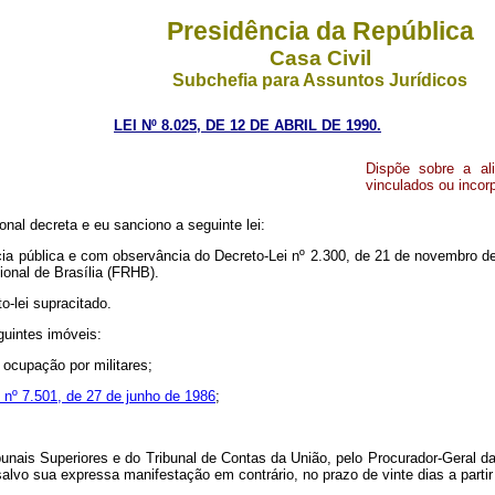
Presidência da República
Casa Civil
Subchefia para Assuntos Jurídicos
LEI Nº 8.025, DE 12 DE ABRIL DE 1990.
Dispõe sobre a al
vinculados ou incor
nal decreta e eu sanciono a seguinte lei:
cia pública e com observância do Decreto-Lei nº 2.300, de 21 de novembro de
ional de Brasília (FRHB).
o-lei supracitado.
guintes imóveis:
 ocupação por militares;
i nº 7.501, de 27 de junho de 1986
;
bunais Superiores e do Tribunal de Contas da União, pelo Procurador-Geral da
salvo sua expressa manifestação em contrário, no prazo de vinte dias a partir