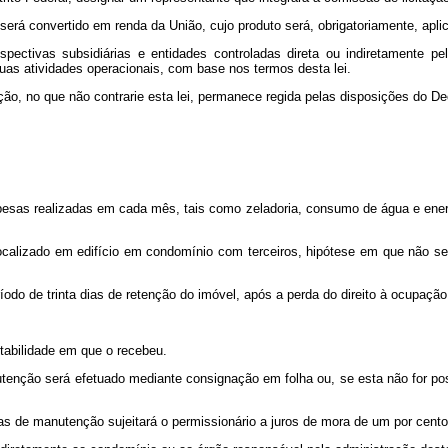
será convertido em renda da União, cujo produto será, obrigatoriamente, apli
ectivas subsidiárias e entidades controladas direta ou indiretamente pel
uas atividades operacionais, com base nos termos desta lei.
ão, no que não contrarie esta lei, permanece regida pelas disposições do Dec
pesas realizadas em cada mês, tais como zeladoria, consumo de água e energi
localizado em edifício em condomínio com terceiros, hipótese em que não se
odo de trinta dias de retenção do imóvel, após a perda do direito à ocupação
itabilidade em que o recebeu.
enção será efetuado mediante consignação em folha ou, se esta não for pos
as de manutenção sujeitará o permissionário a juros de mora de um por cent