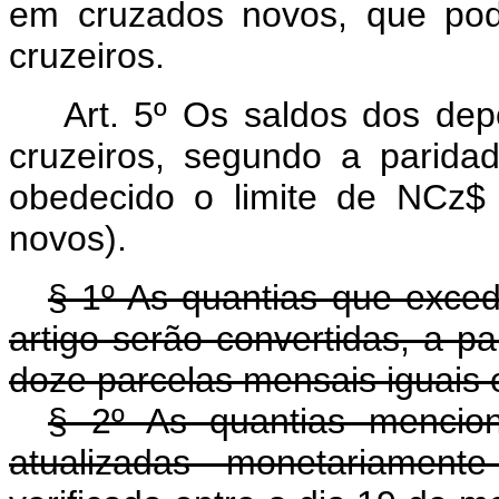
em cruzados novos, que pod
cruzeiros.
Art. 5º Os saldos dos depó
cruzeiros, segundo a paridad
obedecido o limite de NCz$ 
novos).
§ 1º As quantias que exced
artigo serão convertidas, a p
doze parcelas mensais iguais 
§ 2º As quantias mencion
atualizadas monetariament