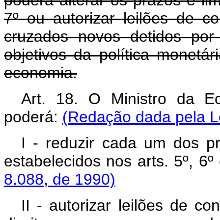
poderá alterar os prazos e lim
7º ou autorizar leilões de c
cruzados novos detidos por
objetivos da política monetá
economia.
Art. 18. O Ministro da 
poderá:
(Redação dada pela Le
I - reduzir cada um dos p
estabelecidos nos arts. 5º, 6º
8.088, de 1990)
II - autorizar leilões de c