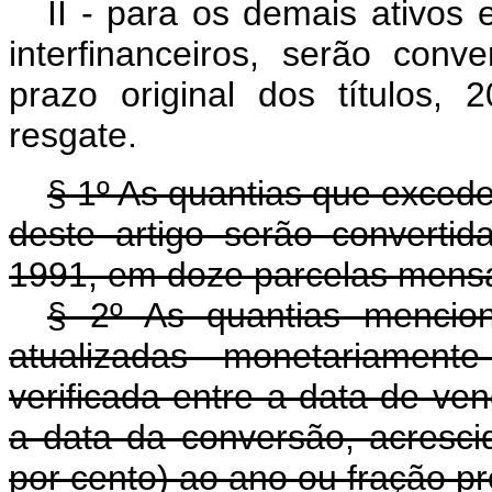
II - para os demais ativos 
interfinanceiros, serão con
prazo original dos títulos,
resgate.
§ 1º As quantias que exceder
deste artigo serão converti
1991, em doze parcelas mensai
§ 2º As quantias mencion
atualizadas monetariament
verificada entre a data de ven
a data da conversão, acresci
por cento) ao ano ou fração pr