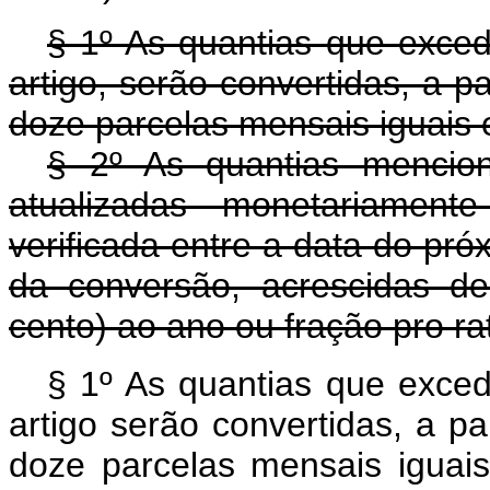
§ 1º As quantias que exced
artigo, serão convertidas, a 
doze parcelas mensais iguais 
§ 2º As quantias mencion
atualizadas monetariament
verificada entre a data do pró
da conversão, acrescidas de
cento) ao ano ou fração pro ra
§ 1º As quantias que exced
artigo serão convertidas, a p
doze parcelas mensais iguai