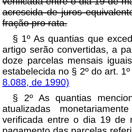
verificada entre o dia 19 de 
acrescida de juros equivalen
fração pro rata.
§ 1º As quantias que exced
artigo serão convertidas, a p
doze parcelas mensais iguai
estabelecida no § 2º do art. 1º
8.088, de 1990)
§ 2º As quantias mencion
atualizadas monetariament
verificada entre o dia 19 de
pagamento das parcelas referi