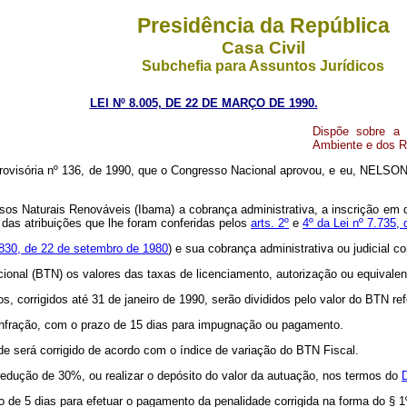
Presidência da República
Casa Civil
Subchefia para Assuntos Jurídicos
LEI Nº 8.005, DE 22 DE MARÇO DE 1990.
Dispõe sobre a c
Ambiente e dos Re
ovisória nº 136, de 1990, que o Congresso Nacional aprovou, e eu, NELSON
sos Naturais Renováveis (Ibama) a cobrança administrativa, a inscrição em d
das atribuições que lhe foram conferidas pelos
arts. 2º
e
4º da Lei nº 7.735,
 6.830, de 22 de setembro de 1980
) e sua cobrança administrativa ou judicial 
nal (BTN) os valores das taxas de licenciamento, autorização ou equivalent
os, corrigidos até 31 de janeiro de 1990, serão divididos pelo valor do BTN r
 infração, com o prazo de 15 dias para impugnação ou pagamento.
dade será corrigido de acordo com o índice de variação do BTN Fiscal.
edução de 30%, ou realizar o depósito do valor da autuação, nos termos do
azo de 5 dias para efetuar o pagamento da penalidade corrigida na forma do § 