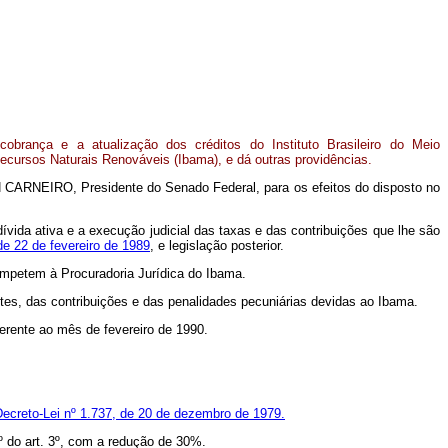
obrança e a atualização dos créditos do Instituto Brasileiro do Meio
cursos Naturais Renováveis (Ibama), e dá outras providências.
 CARNEIRO, Presidente do Senado Federal, para os efeitos do disposto no
ívida ativa e a execução judicial das taxas e das contribuições que lhe são
 de 22 de fevereiro de 1989
, e legislação posterior.
competem à Procuradoria Jurídica do Ibama.
es, das contribuições e das penalidades pecuniárias devidas ao Ibama.
eferente ao mês de fevereiro de 1990.
Decreto-Lei nº 1.737, de 20 de dezembro de 1979.
1º do art. 3º, com a redução de 30%.