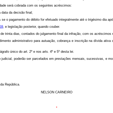
lidade será cobrada com os seguintes acréscimos:
 data da decisão final;
 se o pagamento do débito for efetuado integralmente até o trigésimo dia apó
969
, e legislação posterior, quando couber.
de trinta dias, contados do julgamento final da infração, com os acréscimos re
dimento administrativo para autuação, cobrança e inscrição na dívida ativa 
grafo único do art. 2º e nos arts. 4º e 5º desta lei.
judicial, poderão ser parcelados em prestações mensais, sucessivas, e mone
 da República.
NELSON CARNEIRO
*