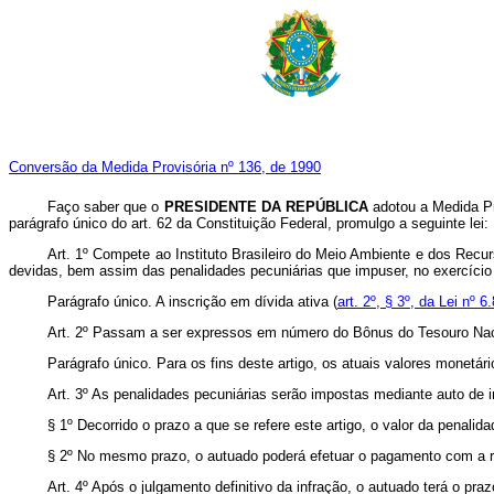
Conversão da Medida Provisória nº 136, de 1990
Faço saber que o
PRESIDENTE DA REPÚBLICA
adotou a Medida Pr
parágrafo único do art. 62 da Constituição Federal, promulgo a seguinte lei:
Art. 1º Compete ao Instituto Brasileiro do Meio Ambiente e dos Recur
devidas, bem assim das penalidades pecuniárias que impuser, no exercício 
Parágrafo único. A inscrição em dívida ativa (
art. 2º, § 3º, da Lei nº
Art. 2º Passam a ser expressos em número do Bônus do Tesouro Nacio
Parágrafo único. Para os fins deste artigo, os atuais valores monetári
Art. 3º As penalidades pecuniárias serão impostas mediante auto de
§ 1º Decorrido o prazo a que se refere este artigo, o valor da penali
§ 2º No mesmo prazo, o autuado poderá efetuar o pagamento com a r
Art. 4º Após o julgamento definitivo da infração, o autuado terá o pr