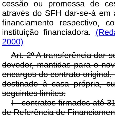
cessão ou promessa de cess
através do SFH dar-se-á em a
financiamento respectivo, c
instituição financiadora.
(Red
2000)
Art. 2º A transferência dar-
devedor, mantidas para o no
encargos do contrato original,
destinado à casa própria, cu
seguintes limites:
I - contratos firmados até 
de Referência de Financiamento