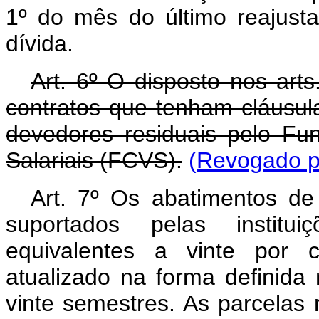
1º do mês do último reajust
dívida.
Art. 6º O disposto nos arts
contratos que tenham cláusul
devedores residuais pelo F
Salariais (FCVS).
(Revogado pe
Art. 7º Os abatimentos de
suportados pelas institui
equivalentes a vinte por c
atualizado na forma definida 
vinte semestres. As parcelas