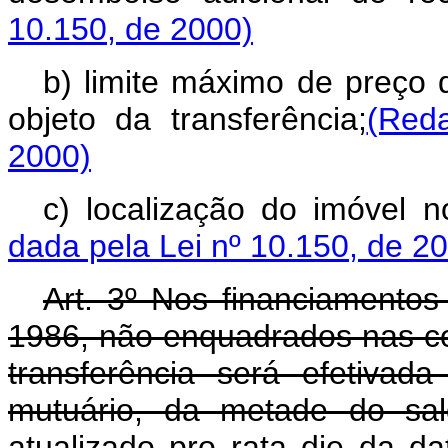
10.150, de 2000)
b) limite máximo de preço 
objeto da transferência;
(Red
2000)
c) localização do imóvel n
dada pela Lei nº 10.150, de 2
Art. 3º Nos financiamentos
1986, não enquadrados nas con
transferência será efetiva
mutuário, da metade do sal
atualizado pro rata die da da