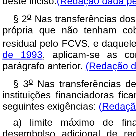
deste inciso.
(Redação dada pel
o
§ 2
Nas transferências dos
própria que não tenham cob
residual pelo FCVS, e daque
de 1993
, aplicam-se as co
parágrafo anterior.
(Redação d
o
§ 3
Nas transferências de 
instituições financiadoras f
seguintes exigências:
(Redação
a) limite máximo de fin
desembolso adicional de rec