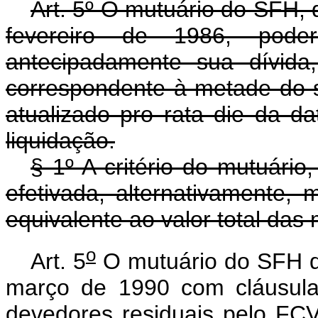
Art. 5º O mutuário do SFH, 
fevereiro de 1986, poder
antecipadamente sua dívida
correspondente à metade do s
atualizado pro rata die da da
liquidação.
§ 1º A critério do mutuário
efetivada, alternativamente
equivalente ao valor total das
o
Art. 5
O mutuário do SFH qu
março de 1990 com cláusula
devedores residuais pelo F