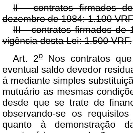
II - contratos firmados 
dezembro de 1984: 1.100 VRF
III - contratos firmados de
vigência desta Lei: 1.500 VRF.
o
Art. 2
Nos contratos que 
eventual saldo devedor residua
á mediante simples substituiç
mutuário as mesmas condições
desde que se trate de finan
observando-se os requisitos 
quanto à demonstração d