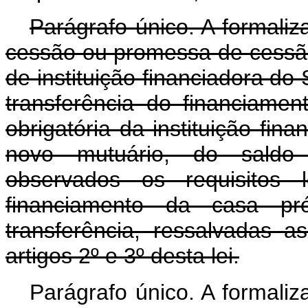
Parágrafo único. A formali
cessão ou promessa de cessão
de instituição financiadora d
transferência do financiamen
obrigatória da instituição fin
novo mutuário, do saldo 
observados os requisitos 
financiamento da casa pr
transferência, ressalvadas a
artigos 2º e 3º desta lei.
Parágrafo único. A formali