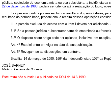
pública, sociedade de economia mista ou sua subsidiária, a incidência da c
22 de dezembro de 1988
, poderá ser diferida até a realização do lucro, obs
I - a pessoa jurídica poderá excluir do resultado do período-base, pa
resultado do período-base, proporcional à receita dessas operações consi
II - a parcela excluída de acordo com o item I deverá ser adicionada,
§ 1º Se a pessoa jurídica subcontratar parte da empreitada ou forneci
§ 2º O disposto neste artigo pode ser aplicado, inclusive, em relaç
Art. 4º Esta lei entra em vigor na data de sua publicação.
Art. 5º Revogam-se as disposições em contrário.
Brasília, 14 de março de 1990; 169º da Independência e 102º da Repú
JOSÉ SARNEY
Mailson Ferreira da Nóbrega
Este texto não substitui o publicado no DOU de 14.3.1990