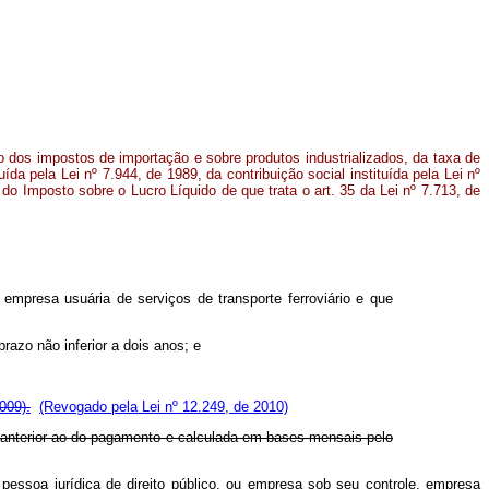
ão dos impostos de importação e sobre produtos industrializados, da taxa de
tuída pela Lei nº 7.944, de 1989, da contribuição social instituída pela Lei nº
 do Imposto sobre o Lucro Líquido de que trata o art. 35 da Lei nº 7.713, de
 empresa usuária de serviços de transporte ferroviário e que
razo não inferior a dois anos; e
009).
(Revogado pela Lei nº 12.249, de 2010)
tre anterior ao do pagamento e calculada em bases mensais pelo
pessoa jurídica de direito público, ou empresa sob seu controle, empresa