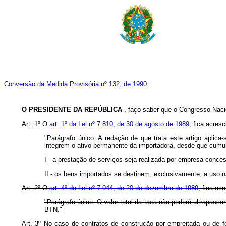
Conversão da Medida Provisória nº 132, de 1990
O PRESIDENTE DA REPÚBLICA
, faço saber que o Congresso Nacio
Art. 1º O
art. 1º da Lei nº 7.810, de 30 de agosto de 1989
, fica acres
"Parágrafo único. A redação de que trata este artigo aplica
integrem o ativo permanente da importadora, desde que cumu
I - a prestação de serviços seja realizada por empresa concess
II - os bens importados se destinem, exclusivamente, a uso n
Art. 2º O
art. 4º da Lei nº 7.944, de 20 de dezembro de 1989
, fica ac
"Parágrafo único. O valor total da taxa não poderá ultrapassa
BTN."
Art. 3º No caso de contratos de construção por empreitada ou de f