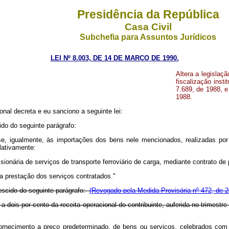
Presidência da República
Casa Civil
Subchefia para Assuntos Jurídicos
LEI Nº 8.003, DE 14 DE MARÇO DE 1990.
Altera a legislaç
fiscalização insti
7.689, de 1988, e
1988.
nal decreta e eu sanciono a seguinte lei:
cido do seguinte parágrafo:
-se, igualmente, às importações dos bens nele mencionados, realizadas por
lativamente:
ionária de serviços de transporte ferroviário de carga, mediante contrato de p
a prestação dos serviços contratados."
rescido do seguinte parágrafo:
(Revogado pela Medida Provisória nº 472, de 2
r a dois por cento da receita operacional do contribuinte, auferida no trimes
ornecimento a preço predeterminado, de bens ou serviços, celebrados com 