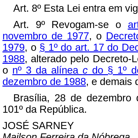
Art. 8º Esta Lei entra em vi
Art. 9º Revogam-se o
a
novembro de 1977
, o
Decret
1979
, o
§ 1º do art. 17 do De
1988
, alterado pelo Decreto-L
o
nº 3 da alínea
c
do § 1º do
dezembro de 1988
, e demais 
Brasília, 28 de dezembro
101º da República.
JOSÉ SARNEY
Mailson Ferreira da Nóbrega