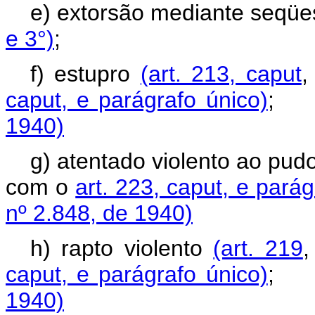
e) extorsão mediante seqüe
e 3°)
;
f) estupro
(art. 213, caput
,
caput, e parágrafo único)
1940)
g) atentado violento ao pud
com o
art. 223, caput, e parág
nº 2.848, de 1940)
h) rapto violento
(art. 219
caput, e parágrafo único)
1940)