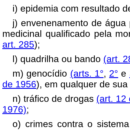
i) epidemia com resultado 
j) envenenamento de água p
medicinal qualificado pela mor
art. 285
);
l) quadrilha ou bando
(art. 
m) genocídio
(arts. 1°
,
2°
e
de 1956
), em qualquer de sua 
n) tráfico de drogas
(art. 12
1976)
;
o) crimes contra o sistema 