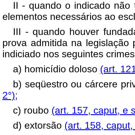
II - quando o indicado não 
elementos necessários ao escl
III - quando houver funda
prova admitida na legislação 
indiciado nos seguintes crimes
a) homicídio doloso
(art. 12
b) seqüestro ou cárcere pri
2°);
c) roubo
(art. 157, caput, e 
d) extorsão
(art. 158, caput,