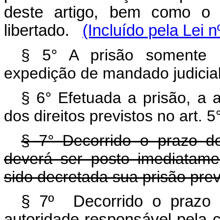
deste artigo, bem como o
libertado.
(Incluído pela Lei 
§ 5° A prisão somente 
expedição de mandado judicial
§ 6° Efetuada a prisão, a a
dos direitos previstos no art. 
§ 7° Decorrido o prazo d
deverá ser posto imediatamen
sido decretada sua prisão prev
§ 7º Decorrido o prazo 
autoridade responsável pela 