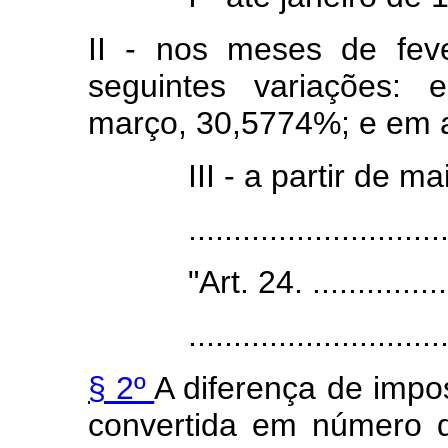
II - nos meses de feve
seguintes variações: 
março, 30,5774%; e em a
III - a partir de maio de
.....................................
"Art. 24. .........................
....................................
§ 2º
A diferença de imp
convertida em número 