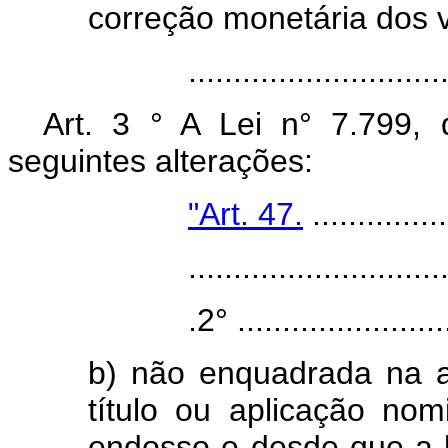
correção monetária dos v
.....................................
Art. 3 ° A Lei n° 7.799,
seguintes alterações:
"Art. 47.
...............
.....................................
.2° ................................
b) não enquadrada na alí
título ou aplicação nomi
endosso e desde que a li