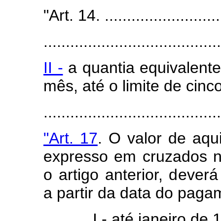
"Art. 14. ...........................
........................................
II -
a quantia equivalent
mês, até o limite de cin
.......................................
"Art. 17
. O valor de aqu
expresso em cruzados 
o artigo anterior, dever
a partir da data do paga
I - até janeiro de 1989,