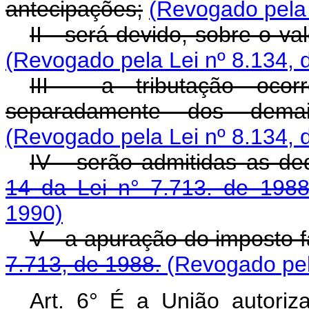
antecipações;
(Revogado pela 
II - será devido, sobre o va
(Revogado pela Lei nº 8.134, 
III - a tributação ocor
separadamente dos demais
(Revogado pela Lei nº 8.134, 
IV - serão admitidas as de
14 da Lei n° 7.713. de 1988
1990)
V - a apuração do imposto 
7.713, de 1988.
(Revogado pel
Art. 6° É a União autori