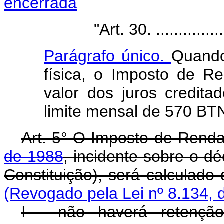
encerrada
"Art. 30. ..........................
Parágrafo único.
Quando
física, o Imposto de Re
valor dos juros credit
limite mensal de 570 BTN
Art. 5° O Imposto de Renda
de 1988
, incidente sobre o déc
Constituição), será calculado
(Revogado pela Lei nº 8.134, 
I - não haverá retenção