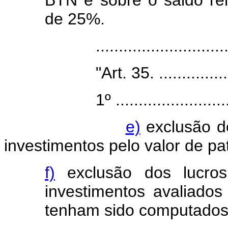
BTN e sobre o saldo rem
de 25%.
.....................................
"Art. 35. .........................
1º ..................................
e)
exclusão do
investimentos pelo valor de pat
f)
exclusão dos lucros
investimentos avaliados
tenham sido computados