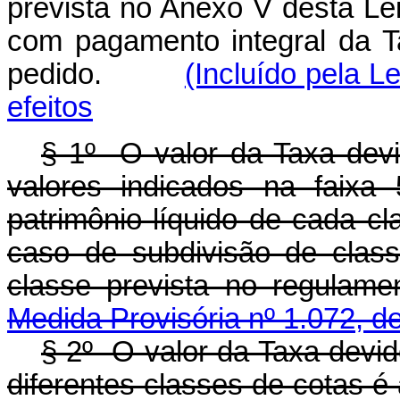
prevista no Anexo V desta Le
com pagamento integral da 
pedido.
(Incluído pela L
efeitos
§ 1º O valor da Taxa devi
valores indicados na faix
patrimônio líquido de cada c
caso de subdivisão de clas
classe prevista no regu
Medida Provisória nº 1.072, d
§ 2º O valor da Taxa devi
diferentes classes de cotas é