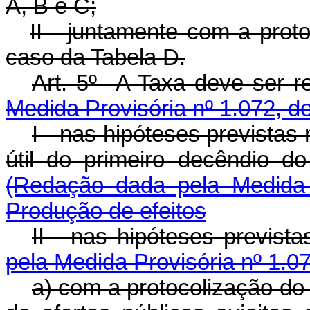
A, B e C;
II - juntamente com a proto
caso da Tabela D.
Art. 5º A Taxa deve s
Medida Provisória nº 1.072, d
I - nas hipóteses previstas n
útil do primeiro decêndi
(Redação dada pela Medida 
Produção de efeitos
II - nas hipóteses prev
pela Medida Provisória nº 1.0
a) com a protocolização do