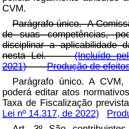
CVM.
Parágrafo único. A Comissã
de suas competências, pod
disciplinar a aplicabilidade 
nesta Lei.
(Incluído p
2021)
Produção de efeito
Parágrafo único. A CVM,
poderá editar atos normativos 
Taxa de Fiscalização previ
Lei nº 14.317, de 2022)
Produ
Art. 3º São contribuint