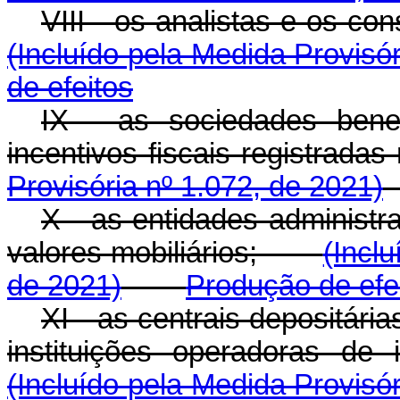
VIII - os analistas e os c
(Incluído pela Medida Provisór
de efeitos
IX - as sociedades benef
incentivos fiscais regist
Provisória nº 1.072, de 2021)
X - as entidades administ
valores mobiliários;
(Incl
de 2021)
Produção de efe
XI - as centrais depositári
instituições operadoras 
(Incluído pela Medida Provisór