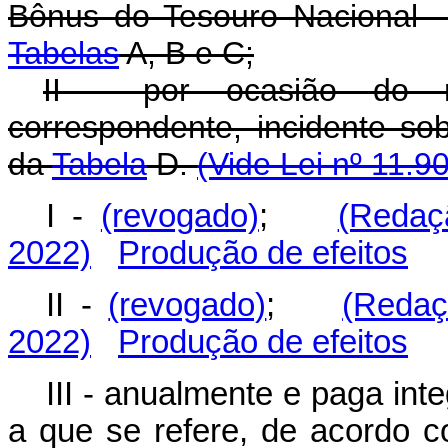
Bônus do Tesouro Nacional -
Tabelas
A, B e C;
II - por ocasião do r
correspondente, incidente so
da
Tabela
D.
(Vide Lei nº 11.9
I -
(revogado)
;
(Redaç
2022)
Produção de efeitos
II -
(revogado)
;
(Redaç
2022)
Produção de efeitos
III - anualmente e paga in
a que se refere, de acordo 