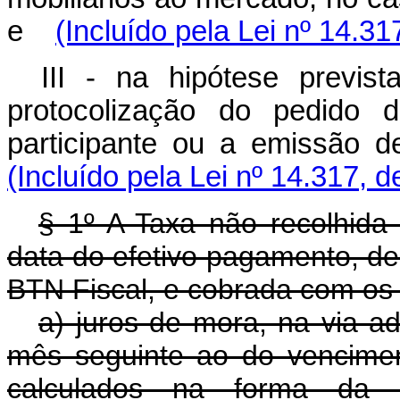
e
(Incluído pela Lei nº 14.31
III - na hipótese previ
protocolização do pedido 
participante ou a emissão 
(Incluído pela Lei nº 14.317, 
§ 1º A Taxa não recolhida 
data do efetivo pagamento, de
BTN Fiscal, e cobrada com os
a) juros de mora, na via ad
mês seguinte ao do vencime
calculados na forma da le