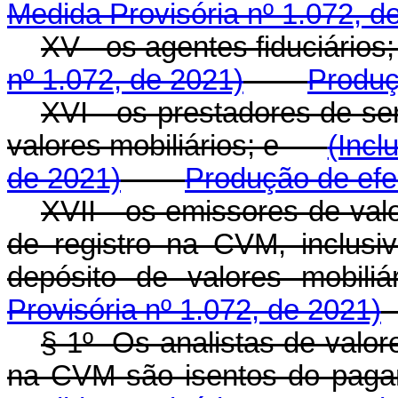
Medida Provisória nº 1.072, d
XV - os agentes fiduciár
nº 1.072, de 2021)
Produç
XVI - os prestadores de se
valores mobiliários; e
(Incl
de 2021)
Produção de efe
XVII - os emissores de val
de registro na CVM, inclusi
depósito de valores mo
Provisória nº 1.072, de 2021)
§ 1º Os analistas de valore
na CVM são isentos do 