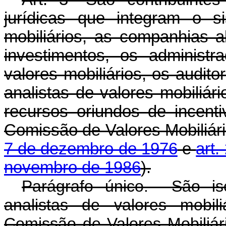
jurídicas que integram o s
mobiliários, as companhias 
investimentos, os administr
valores mobiliários, os audit
analistas de valores mobiliár
recursos oriundos de incenti
Comissão de Valores Mobiliár
7 de dezembro de 1976
e
art.
novembro de 1986
).
Parágrafo único. São i
analistas de valores mobil
Comissão de Valores Mobil