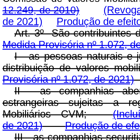
12.249, de 2010)
(Revoga
de 2021)
Produção de efeit
Art. 3º São contribui
Medida Provisória nº 1.072, d
I - as pessoas naturais e 
distribuição de valores 
Provisória nº 1.072, de 2021)
II - as companhias abe
estrangeiras sujeitas a r
Mobiliários - CVM;
(Incl
de 2021)
Produção de efe
III - as companhias sec