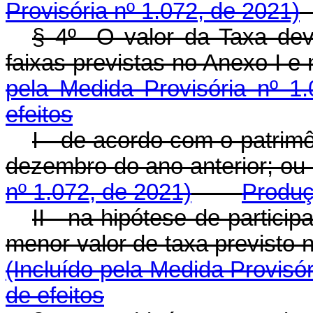
Provisória nº 1.072, de 2021)
§ 4º O valor da Taxa devi
faixas previstas no Anexo I
pela Medida Provisória nº 1
efeitos
I - de acordo com o patrimô
dezembro do ano anterior
nº 1.072, de 2021)
Produç
II - na hipótese de particip
menor valor de taxa previsto 
(Incluído pela Medida Provisór
de efeitos