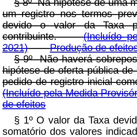
§ 8º Na hipótese de uma m
um registro nos termos previ
devido o valor da Taxa p
contribuinte.
(Incluído p
2021)
Produção de efeito
§ 9º Não haverá sobrepos
hipótese de oferta pública de
pedido de registro inicial c
(Incluído pela Medida Provisór
de efeitos
§ 1º O valor da Taxa devid
somatório dos valores indicad