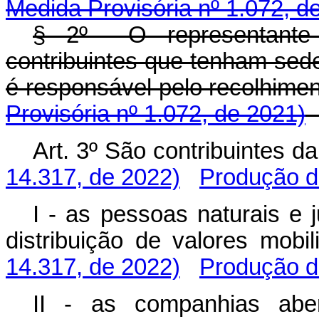
Medida Provisória nº 1.072, d
§ 2º O representante 
contribuintes que tenham sede,
é responsável pelo recolhi
Provisória nº 1.072, de 2021)
Art. 3º São contribuintes
14.317, de 2022)
Produção de
I - as pessoas naturais e 
distribuição de valores 
14.317, de 2022)
Produção de
II - as companhias abe