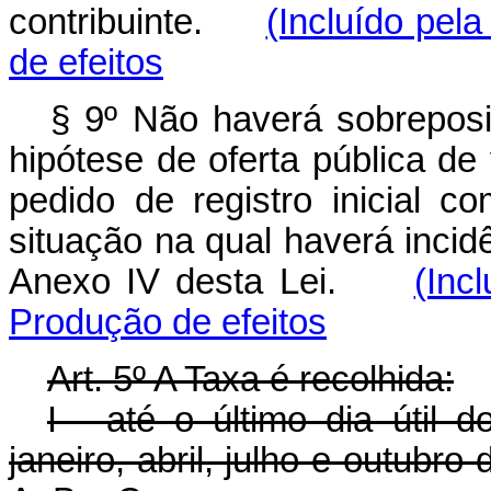
contribuinte.
(Incluído pela
de efeitos
§ 9º Não haverá sobrepos
hipótese de oferta pública de
pedido de registro inicial c
situação na qual haverá inci
Anexo IV desta Lei.
(Inc
Produção de efeitos
Art. 5º A Taxa é recolhida:
I - até o último dia útil
janeiro, abril, julho e outubr