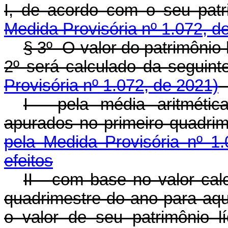
I, de acordo com o seu p
Medida Provisória nº 1.072, d
§ 3º O valor do patrimônio 
2º será calculado da seg
Provisória nº 1.072, de 2021)
I - pela média aritmética
apurados no primeiro quadr
pela Medida Provisória nº 1
efeitos
II - com base no valor calc
quadrimestre do ano para aq
o valor de seu patrimôn