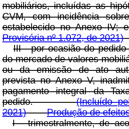
mobiliários, incluídas as hip
CVM, com incidência sobre
estabelecido no Anexo 
Provisória nº 1.072, de 2021)
III - por ocasião do pedido 
do mercado de valores mobiliá
ou da emissão de ato autor
prevista no Anexo V, inadm
pagamento integral da Tax
pedido.
(Incluído p
2021)
Produção de efeito
I - trimestralmente, de a