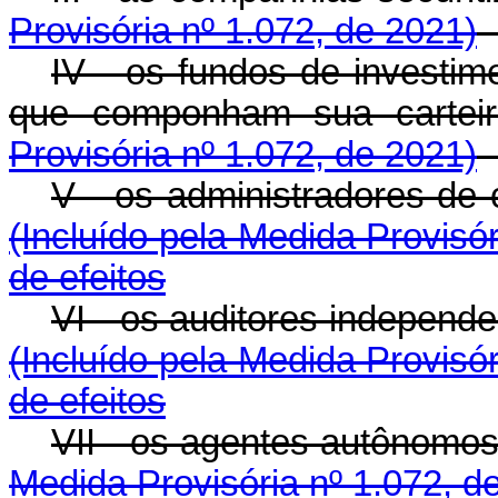
Provisória nº 1.072, de 2021)
IV - os fundos de investim
que componham sua 
Provisória nº 1.072, de 2021)
V - os administradores de
(Incluído pela Medida Provisór
de efeitos
VI - os auditores indepen
(Incluído pela Medida Provisór
de efeitos
VII - os agentes autôno
Medida Provisória nº 1.072, d