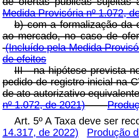
de ofertas públicas sujei
Medida Provisória nº 1.072, d
b) com a formalização da o
ao mercado, no caso de ofe
(Incluído pela Medida Provisó
de efeitos
III - na hipótese prevista
pedido de registro inicial na
de ato autorizativo equivale
nº 1.072, de 2021)
Produç
Art. 5º A Taxa deve ser r
14.317, de 2022)
Produção de