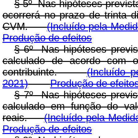
§ 5º Nas hipóteses prevista
ocorrerá no prazo de trinta d
CVM.
(Incluído pela Medid
Produção de efeitos
§ 6º Nas hipóteses previst
calculado de acordo com o
contribuinte.
(Incluído 
2021)
Produção de efeito
§ 7º Nas hipóteses previs
calculado em função do val
reais.
(Incluído pela Medid
Produção de efeitos