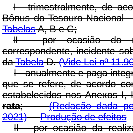
I - trimestralmente, de a
Bônus do Tesouro Nacional -
Tabelas
A, B e C;
II - por ocasião do r
correspondente, incidente so
da
Tabela
D.
(Vide Lei nº 11.9
I - anualmente e paga inte
que se refere, de acordo c
estabelecidos nos Anexos I, 
rata
;
(Redação dada pel
2021)
Produção de efeitos
II - por ocasião da reali