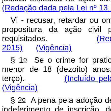
(Redação dada pela Lei nº 13.
VI - recusar, retardar ou o
propositura da ação civil 
requisitados.
(Re
2015)
(Vigência)
o
§ 1
Se o crime for pratic
menor de 18 (dezoito) ano
terço).
(Incluído pe
(Vigência)
o
§ 2
A pena pela adoção deli
indeferimento de inscrição,