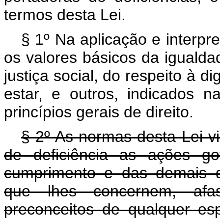
termos desta Lei.
§ 1º Na aplicação e interpr
os valores básicos da igualda
justiça social, do respeito à
estar, e outros, indicados na
princípios gerais de direito.
§ 2º As normas desta Lei v
de deficiência as ações go
cumprimento e das demais di
que lhes concernem, afa
preconceitos de qualquer es