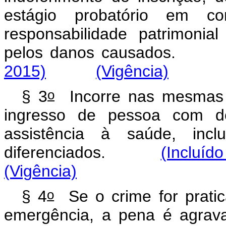
estágio probatório em co
responsabilidade patrimonia
pelos danos causad
2015)
(Vigência)
o
§ 3
Incorre nas mesmas p
ingresso de pessoa com de
assistência à saúde, inc
diferenciados.
(Incluído
(Vigência)
o
§ 4
Se o crime for prati
emergência, a pena é 