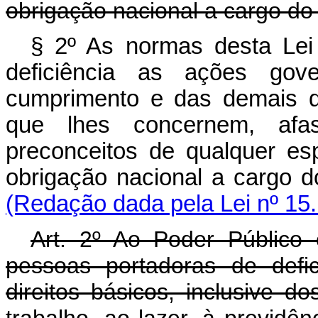
obrigação nacional a cargo do
§ 2º As normas desta Lei
deficiência as ações gov
cumprimento e das demais di
que lhes concernem, afa
preconceitos de qualquer es
obrigação nacional a cargo
(Redação dada pela Lei nº 15
Art. 2º Ao Poder Público
pessoas portadoras de defi
direitos básicos, inclusive d