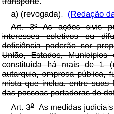
transporte
.
a) (revogada).
(Redação da
Art. 3º As ações civis p
interesses coletivos ou di
deficiência poderão ser prop
União, Estados, Municípios 
constituída há mais de 1 (
autarquia, empresa pública,
mista que inclua, entre suas f
das pessoas portadoras de def
o
Art. 3
As medidas judiciais