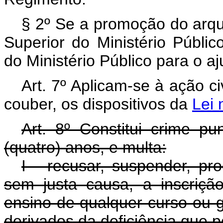
§ 2º Se a promoção do arqu
Superior do Ministério Públi
do Ministério Público para o a
Art. 7º Aplicam-se à ação ci
couber, os dispositivos da
Lei 
Art. 8º Constitui crime p
(quatro) anos, e multa:
I - recusar, suspender, pro
sem justa causa, a inscriç
ensino de qualquer curso ou g
derivados da deficiência que p