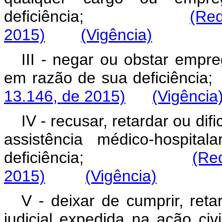
deficiência;
(Re
2015)
(Vigência)
III - negar ou obstar empr
em razão de sua deficiência;
13.146, de 2015)
(Vigência
IV - recusar, retardar ou dif
assistência médico-hospita
deficiência;
(Re
2015)
(Vigência)
V - deixar de cumprir, ret
judicial expedida na açã