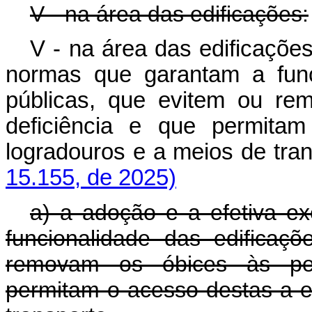
V - na área das edificações:
V - na área das edificaçõe
normas que garantam a func
públicas, que evitem ou r
deficiência e que permitam
logradouros e a meios de tr
15.155, de 2025)
a) a adoção e a efetiva 
funcionalidade das edificaç
removam os óbices às pess
permitam o acesso destas a ed