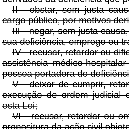
II - obstar, sem justa ca
cargo público, por motivos der
III - negar, sem justa caus
sua deficiência, emprego ou tr
IV - recusar, retardar ou dif
assistência médico-hospitalar
pessoa portadora de deficiênci
V - deixar de cumprir, reta
execução de ordem judicial 
esta Lei;
VI - recusar, retardar ou o
propositura da ação civil objet