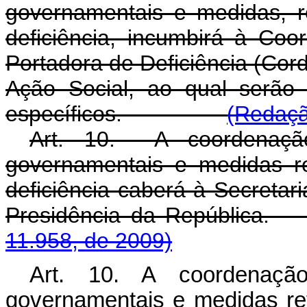
governamentais e medidas, r
deficiência, incumbirá à Co
Portadora de Deficiência (Cor
Ação Social, ao qual serão 
específicos.
(Redaçã
Art. 10. A coordenação
governamentais e medidas r
deficiência caberá à Secretar
Presidência da Repú
11.958, de 2009)
Art. 10. A coordenaçã
governamentais e medidas re