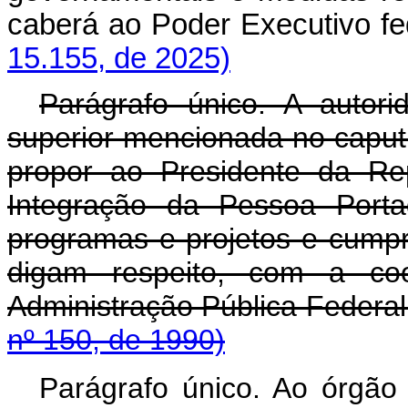
caberá ao Poder Executivo 
15.155, de 2025)
Parágrafo único. A autor
superior mencionada no caput 
propor ao Presidente da Rep
Integração da Pessoa Porta
programas e projetos e cumpri
digam respeito, com a co
Administração Pública
nº 150, de 1990)
Parágrafo único. Ao órgão 