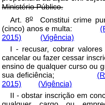
Ministério Público.
o
Art. 8
Constitui crime pun
(cinco) anos e multa:
(
2015)
(Vigência)
I - recusar, cobrar valores
cancelar ou fazer cessar insc
ensino de qualquer curso ou g
sua deficiência;
(R
2015)
(Vigência)
II - obstar inscrição em co
qualquer cargo ou empr