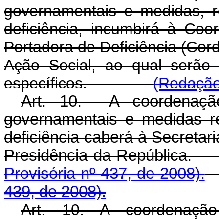
governamentais e medidas, r
deficiência, incumbirá à Co
Portadora de Deficiência (Cor
Ação Social, ao qual serão 
específicos.
(Redação
Art. 10. A coordenação
governamentais e medidas r
deficiência caberá à Secretar
Presidência da Repúb
Provisória nº 437, de 2008).
439, de 2008).
Art. 10. A coordenação