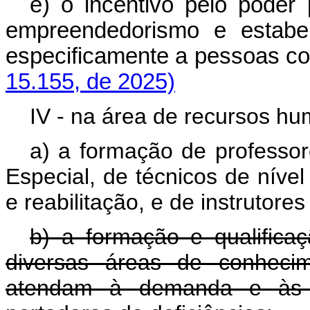
e) o incentivo pelo poder
empreendedorismo e estabel
especificamente a pessoas c
15.155, de 2025)
IV - na área de recursos h
a) a formação de professo
Especial, de técnicos de nível
e reabilitação, e de instrutore
b) a formação e qualific
diversas áreas de conhecime
atendam à demanda e às n