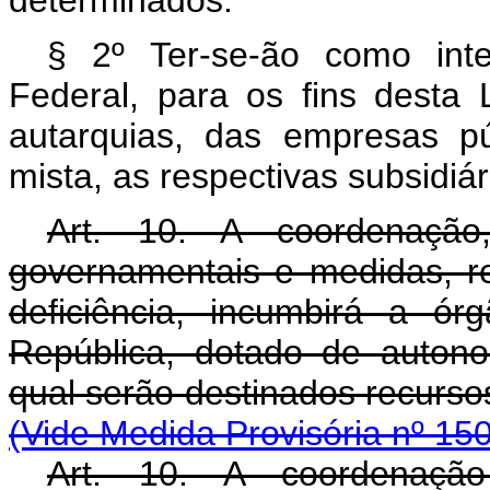
determinados.
§ 2º Ter-se-ão como inte
Federal, para os fins desta 
autarquias, das empresas p
mista, as respectivas subsidiá
Art. 10. A coordenação
governamentais e medidas, r
deficiência, incumbirá a ó
República, dotado de autonom
qual serão destinados recu
(Vide Medida Provisória nº 15
Art. 10. A coordenação