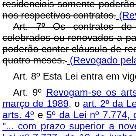
residenciais somente poderão 
nos respectivos contratos.
(Re
Art. 7º Os contratos de 
celebrados ou renovados a par
poderão conter cláusula de rea
quatro meses.
(Revogado pela
Art. 8º Esta Lei entra em vi
Art. 9º
Revogam-se os arts
março de 1989,
o
art. 2º da L
arts. 4º
e
5º da Lei nº 7.774,
"... com prazo superior a nove