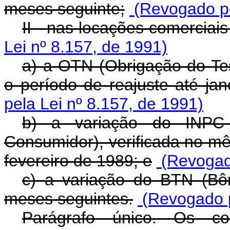
meses seguinte;
(Revogado pe
II - nas locações comerciais
Lei nº 8.157, de 1991)
a) a OTN (Obrigação do Te
o período de reajuste até jan
pela Lei nº 8.157, de 1991)
b) a variação do INPC 
Consumidor), verificada no mê
fevereiro de 1989; e
(Revogad
c) a variação do BTN (Bô
meses seguintes.
(Revogado p
Parágrafo único. Os co