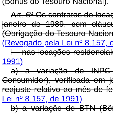
(Bônus do Tesouro Nacional).
Art. 6º Os contratos de loc
janeiro de 1989, com cláus
(Obrigação do Tesouro Naciona
(Revogado pela Lei nº 8.157, 
I - nas locações residenciai
1991)
a) a variação do INPC 
Consumidor), verificada em 
reajuste relativo ao mês de f
Lei nº 8.157, de 1991)
b) a variação do BTN (Bô