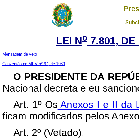
Pres
Subch
o
LEI N
7.801, DE
Mensagem de veto
Conversão da MPV nº 67, de 1989
O PRESIDENTE DA REPÚ
Nacional decreta e eu sanciono
Art. 1º Os
Anexos I e II da 
ficam modificados pelos Anexos
Art. 2º (Vetado).