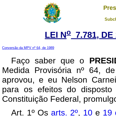
Pres
Subch
o
LEI N
7.781, DE
Conversão da MPV nº 64, de 1989
Faço saber que o
PRESI
Medida Provisória nº 64, d
aprovou, e eu Nelson Carnei
para os efeitos do disposto
Constituição Federal, promulgo
Art.
1º Os
arts. 2º
,
10
e
19 