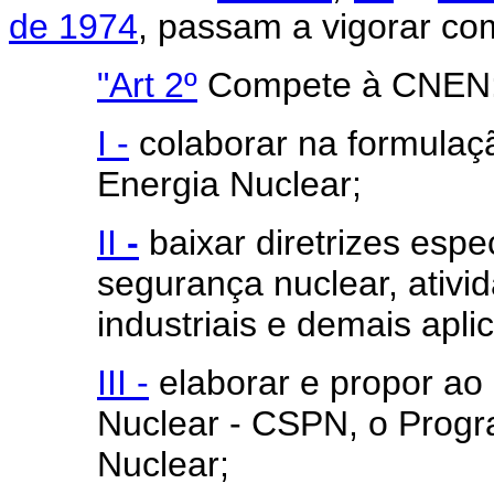
de 1974
, passam a vigorar co
"Art
2º
Compete à CNEN
I -
colaborar na formulaçã
Energia Nuclear;
II
-
baixar diretrizes espe
segurança nuclear, ativid
industriais e demais apli
III -
elaborar e propor ao 
Nuclear - CSPN, o Progr
Nuclear;