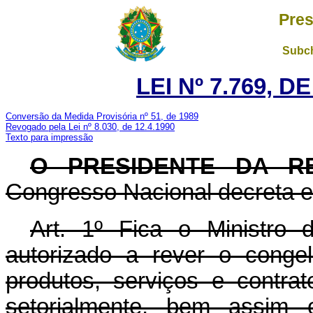
Pres
Subch
LEI Nº 7.769, D
Conversão da Medida Provisória nº 51, de 1989
Revogado pela Lei nº 8.030, de 12.4.1990
Texto para impressão
O PRESIDENTE DA RE
Congresso Nacional decreta e 
Art. 1º Fica o Ministro 
autorizado a rever o conge
produtos, serviços e contrat
setorialmente, bem assim o