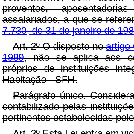
proventos, aposentador
assalariados, a que se refer
7.730, de 31 de janeiro de 198
Art. 2º O disposto no
artigo
1989
, não se aplica aos c
próprios de instituições in
Habitação - SFH.
Parágrafo único. Considera
contabilizado pelas institui
pertinentes estabelecidas pelo
Art. 3º Esta Lei entra em vi