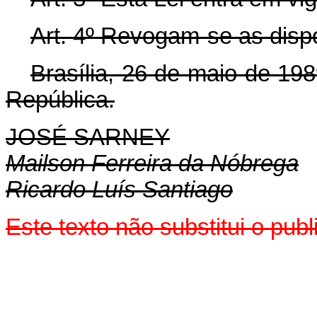
Art. 4º Revogam-se as disp
Brasília, 26 de maio de 19
República.
JOSÉ SARNEY
Mailson Ferreira da Nóbrega
Ricardo Luís Santiago
Este texto não substitui o pu