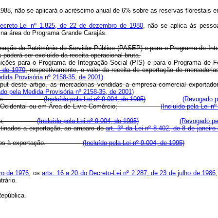
1988, não se aplicará o acréscimo anual de 6% sobre as reservas florestais 
Decreto-Lei nº 1.825, de 22 de dezembro de 1980
, não se aplica às pesso
, na área do Programa Grande Carajás.
rmação do Patrimônio do Servidor Público (PASEP) e para o Programa de Inte
 poderá ser excluído da receita operacional bruta.
buições para o Programa de Integração Social (PIS) e para o Programa de F
o de 1970
, respectivamente, o valor da receita de exportação de merc
dida Provisória nº 2158-35, de 2001)
aput deste artigo, as mercadorias vendidas a empresa comercial exportado
do pela Medida Provisória nº 2158-35, de 2001)
as efetuadas:
(Incluído pela Lei nº 9.004, de 1995)
(Revogado pe
mazônia Ocidental ou em Área de Livre Comércio;
(Incluído pela Lei n
Exportação;
(Incluído pela Lei nº 9.004, de 1995)
(Revogado pel
destinados a exportação, ao amparo do
art. 3º da Lei nº 8.402, de 8 de janeiro
 concedidos à exportação.
(Incluído pela Lei nº 9.004, de 1995)
bro de 1976
, os
arts. 16 a 20 do Decreto-Lei nº 2.287, de 23 de julho de 1986
rário.
epública.