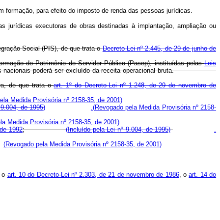
em formação, para efeito do imposto de renda das pessoas jurídicas.
as jurídicas executoras de obras destinadas à implantação, ampliação ou
gração Social (PIS), de que trata o
Decreto-Lei nº 2.445, de 29 de junho de
ormação do Patrimônio do Servidor Público (Pasep), instituídas pelas
Leis
adorias nacionais poderá ser excluído da receita operacional bruta.
ra, de que trata o
art. 1º do Decreto-Lei nº 1.248, de 29 de novembro de
la Medida Provisória nº 2158-35, de 2001)
º 9.004, de 1995)
.(Revogado pela Medida Provisória nº 2158-
a Medida Provisória nº 2158-35, de 2001)
 de 1992
;
(Incluído pela Lei nº 9.004, de 1995)
.
(Revogado pela Medida Provisória nº 2158-35, de 2001)
, o
art. 10 do Decreto-Lei nº 2.303, de 21 de novembro de 1986
, o
art. 14 do