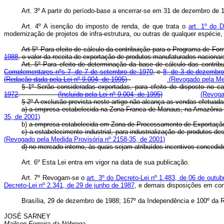
Art. 3º A partir do período-base a encerrar-se em 31 de dezembro de 
Art. 4º A isenção do imposto de renda, de que trata o
art. 1º do 
modernização de projetos de infra-estrutura, ou outras de qualquer espécie
Art 5º Para efeito de cálculo da contribuição para o Programa de Fo
1988
, o valor da receita de exportação de produtos manufaturados nacionais
Art. 5º Para efeito de determinação da base de cálculo das contri
Complementares nºs 7, de 7 de setembro de 1970
, e
8, de 3 de dezembr
(Redação dada pela Lei nº 9.004, de 1995)
.(Revogado pela Me
§ 1º Serão consideradas exportadas, para efeito do disposto no c
1972
.
(Incluído pela Lei nº 9.004, de 1995)
(Revoga
§ 2º A exclusão prevista neste artigo não alcança as vend
a) a empresa estabelecida na Zona Franca de Manaus, na A
35, de 2001)
b)
a empresa estabelecida em Zona de Processamento de 
c) a estabelecimento industrial, para industrialização de produtos 
(Revogado pela Medida Provisória nº 2158-35, de 2001)
d) no mercado interno, às quais sejam atribuídos incentivos
Art. 6º Esta Lei entra em vigor na data de sua publicação.
Art. 7º Revogam-se o
art. 3º do Decreto-Lei nº 1.483, de 06 de outu
Decreto-Lei nº 2.341, de 29 de junho de 1987
, e demais disposições em cont
Brasília, 29 de dezembro de 1988; 167º da Independência e 100º da R
JOSÉ SARNEY
Mailson Ferreira da Nóbrega