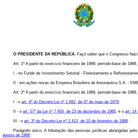
O PRESIDENTE DA REPÚBLICA
, Faço saber que o Congresso Nacio
Art. 1º A partir do exercício financeiro de 1989, período-base de 198
I - no Fundo de Investimento Setorial - Florestamento e Reflorestame
II - em ações novas da Empresa Brasileira de Aeronáutica S.A. - E
Art. 2º A partir do exercício financeiro de 1989, período-base de 1988
I - o
art. 4º do Decreto-Lei nº 1.682, de 07 de maio de 1979
;
II - o
art. 57º da Lei nº 7.450, de 23 de dezembro de 1985
, e o
art. 14
III - o
art. 3º do Decreto-Lei nº 2.413, de 10 de fevereiro de 1988
.
Parágrafo único. A tributação das pessoas jurídicas abrangidas pelo 
agosto de 1988
.