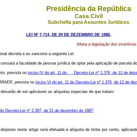
Presidência da República
Casa Civil
Subchefia para Assuntos Jurídicos
LEI Nº 7.714, DE 29 DE DEZEMBRO DE 1988.
Altera a legislação dos incentivo
nal decreta e eu sanciono a seguinte Lei:
8, cessará a faculdade de pessoa jurídica de optar pela aplicação de parcela d
nto, prevista no
inciso IV do art. 11 do Decreto-Lei nº 1.376, de 12 de de
MBRAER, prevista no
inciso VI do art. 11 do Decreto-Lei nº 1.376, de 12 de d
, deixarão de ser aplicáveis as alíquotas especiais de que tratam:
 do Decreto-Lei nº 2.397, de 21 de dezembro de 1987
;
disposto neste artigo será efetuada à alíquota de trinta por cento, aplican