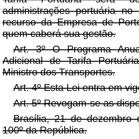
administrações portuária no 
recurso da Empresa de Port
quem caberá sua gestão.
Art. 3º O Programa Anua
Adicional de Tarifa Portuá
Ministro dos Transportes.
Art. 4º Esta Lei entra em vi
Art. 5º Revogam-se as dispo
Brasília, 21 de dezembro
100º da República.