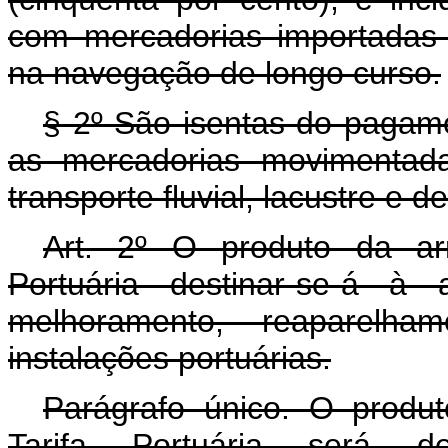
com mercadorias importadas 
na navegação de longo curso.
§ 2º São isentas do pagamen
as mercadorias movimentada
transporte fluvial, lacustre e 
Art. 2º O produto da ar
Portuária destinar-se-á à 
melhoramento, reaparelh
instalações portuárias.
Parágrafo único. O produ
Tarifa Portuária será de