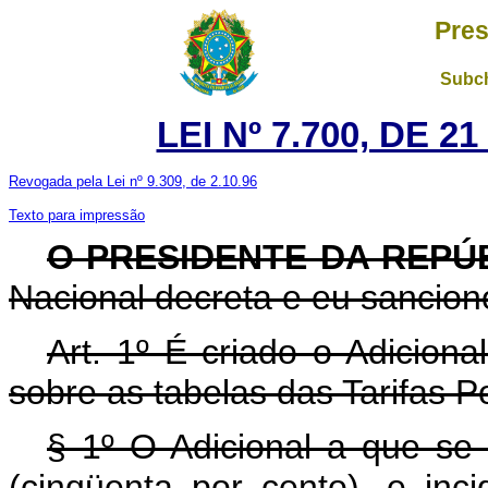
Pres
Subch
LEI Nº 7.700, DE 
Revogada pela Lei nº 9.309, de 2.10.96
Texto para impressão
O PRESIDENTE DA REPÚ
Nacional decreta e eu sanciono
Art. 1º É criado o Adiciona
sobre as tabelas das Tarifas Po
§ 1º O Adicional a que se 
(cinqüenta por cento), e inc