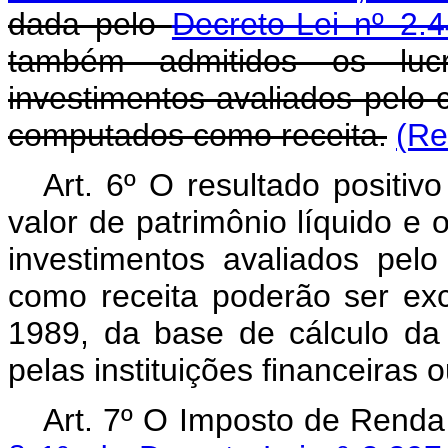
dada pelo
Decreto-Lei nº 2.
também admitidos os luc
investimentos avaliados pelo 
computados como receita.
(Re
Art. 6º O resultado positiv
valor de patrimônio líquido e 
investimentos avaliados pel
como receita poderão ser excl
1989, da base de cálculo da
pelas instituições financeiras 
Art. 7º O Imposto de Renda