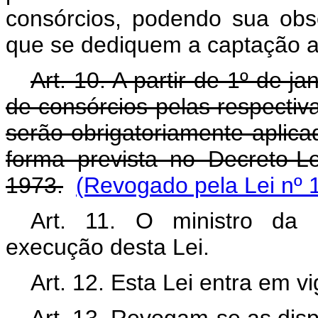
consórcios, podendo sua obs
que se dediquem a captação a
Art. 10. A partir de 1º de j
de consórcios pelas respectiva
serão obrigatoriamente aplica
forma prevista no Decreto-
1973.
(Revogado pela Lei nº 
Art. 11. O ministro da 
execução desta Lei.
Art. 12. Esta Lei entra em v
Art.
13. Revogam-se as disp