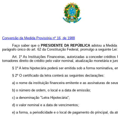
Conversão da Medida Provisória nº 16, de 1988
Faço saber que o
PRESIDENTE DA REPÚBLICA
adotou a Medida P
parágrafo único do art. 62 da Constituição Federal, promulgo a seguinte Lei:
Art. 1º As Instituições Financeiras, autorizadas a conceder créditos
tomadores direito de crédito pelo valor nominal, atualização monetária e jur
§ 1º A letra hipotecária poderá ser emitida sob a forma nominativa, e
§ 2º O certificado da letra conterá as seguintes declarações:
a) o nome da instituição financeira emitente e as assinaturas de seu
b) o número de ordem, o local e a data de emissão;
c) a denominação "Letra Hipotecária";
d) o valor nominal e a data de vencimentos;
e) a forma, a periodicidade e o local de pagamento do principal, da a