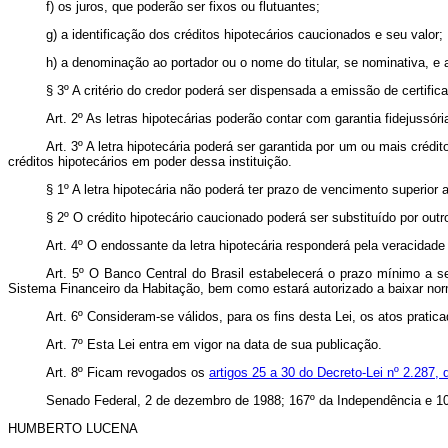
f) os juros, que poderão ser fixos ou flutuantes;
g) a identificação dos créditos hipotecários caucionados e seu valor;
h) a denominação ao portador ou o nome do titular, se nominativa, e 
§ 3º A critério do credor poderá ser dispensada a emissão de certifica
Art. 2º As letras hipotecárias poderão contar com garantia fidejussória
Art. 3º A letra hipotecária poderá ser garantida por um ou mais crédi
créditos hipotecários em poder dessa instituição.
§ 1º A letra hipotecária não poderá ter prazo de vencimento superior 
§ 2º O crédito hipotecário caucionado poderá ser substituído por outr
Art. 4º O endossante da letra hipotecária responderá pela veracidade 
Art. 5º O Banco Central do Brasil estabelecerá o prazo mínimo a se
Sistema Financeiro da Habitação, bem como estará autorizado a baixar no
Art. 6º Consideram-se válidos, para os fins desta Lei, os atos pratic
Art. 7º Esta Lei entra em vigor na data de sua publicação.
Art. 8º Ficam revogados os
artigos 25 a 30 do Decreto-Lei nº 2.287, 
Senado Federal, 2 de dezembro de 1988; 167º da Independência e 10
HUMBERTO LUCENA