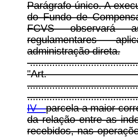
Parágrafo único. A exec
do Fundo de Compensaç
FCVS observará as
regulamentares ap
administração direta.
.......................................
"Ar
........................................
........................................
IV -
parcela a maior co
da relação entre as in
recebidos, nas operações