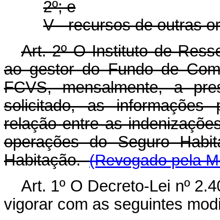
2º; e
V - recursos de outras or
Art. 2º O Instituto de Res
ao gestor do Fundo de Comp
FCVS, mensalmente, a pre
solicitado, as informações
relação entre as indenizaçõ
operações do Seguro Habita
Habitação.
(Revogado pela Me
Art. 1º O Decreto-Lei nº 2.
vigorar com as seguintes modi