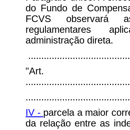
do Fundo de Compensaç
FCVS observará as
regulamentares ap
administração direta.
.......................................
"Ar
........................................
........................................
IV -
parcela a maior co
da relação entre as in