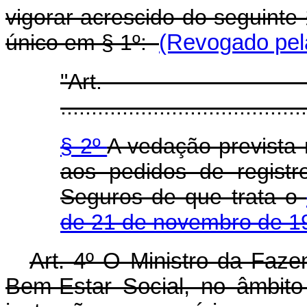
vigorar acrescido do seguinte 
único em § 1º:
(Revogado pela
"Ar
........................................
§ 2º
A vedação prevista 
aos pedidos de regist
Seguros de que trata o
de 21 de novembro de 1
Art. 4º O Ministro da Faze
Bem-Estar Social, no âmbito