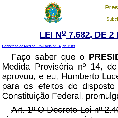
Pres
Subch
o
LEI N
7.682, DE 
Conversão da Medida Provisória nº 14, de 1988
Faço saber que o
PRESI
Medida Provisória nº 14, d
aprovou, e eu, Humberto Luc
para os efeitos do disposto
Constituição Federal, promulgo
Art. 1º O Decreto-Lei nº 2.