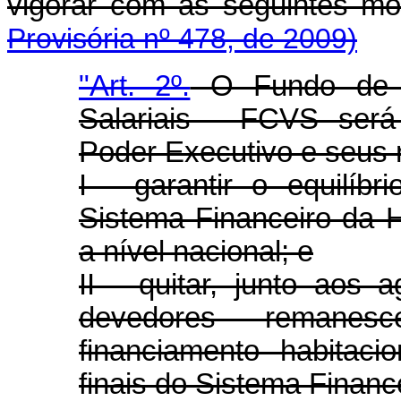
vigorar com as seguintes mo
Provisória nº 478, de 2009)
"Art. 2º.
O Fundo de C
Salariais - FCVS será
Poder Executivo e seus 
I - garantir o equilíb
Sistema Financeiro da 
a nível nacional; e
II - quitar, junto aos 
devedores remanes
financiamento habitaci
finais do Sistema Financ