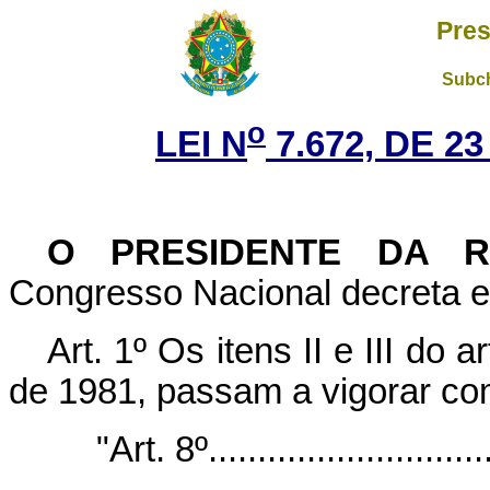
Pres
Subch
o
LEI N
7.672, DE 2
O PRESIDENTE DA RE
Congresso Nacional decreta e 
Art. 1º Os itens II e III do 
de 1981, passam a vigorar co
"Art. 8º.............................