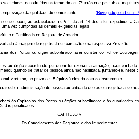
s sociedades constituídas na forma do art. 7º terão que possuir os requisi
 comprovação da qualidade de comerciante.
(Revogado pela Lei nº 9
o que couber, ao estabelecido no § 1º do art. 14 desta lei, expedindo a C
o, uma vez cumpridas as demais exigências legais.
rítimo o Certificado de Registro de Armador.
averbada à margem do registro da embarcação e na respectiva Provisão.
itania dos Portos ou órgão subordinado fazer constar do Rol de Equipa
ortos ou órgão subordinado por quem for exercer a armação, acompanhado
rmador, quando se tratar de pessoa ainda não habilitada, juntando-se, neste
ibunal Marítimo, no prazo de 15 (quinze) dias da data do instrumento.
erar sob a administração de pessoa ou entidade que esteja registrada como 
caberá às Capitanias dos Portos ou órgãos subordinados e às autoridades cons
ão das penalidades.
CAPÍTULO V
Do Cancelamento dos Registros e dos Impedimentos