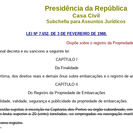
Presidência da República
Casa Civil
Subchefia para Assuntos Jurídicos
LEI Nº 7.652, DE 3 DE FEVEREIRO DE 1988.
Dispõe sobre o registro da Propriedade
nal decreta e eu sanciono a seguinte lei:
CAPÍTULO I
Da Finalidade
marítima, dos direitos reais e demais ônus sobre embarcações e o registro de a
CAPÍTULO II
Do Registro da Propriedade de Embarcações
nalidade, validade, segurança e publicidade da propriedade de embarcações.
stão sujeitas à inscrição na Capitania dos Portos ou órgão subordinado, em cu
o bruta superior a 20 (vinte) toneladas, se empregadas na navegação marít
como registro.
.