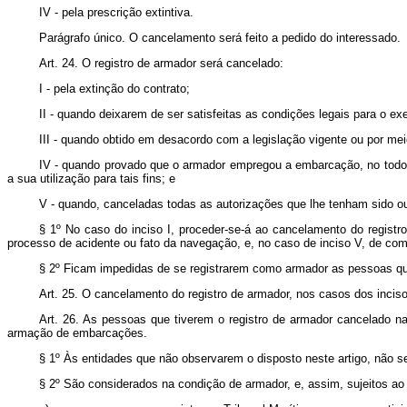
IV - pela prescrição extintiva.
Parágrafo único. O cancelamento será feito a pedido do interessado.
Art. 24. O registro de armador será cancelado:
I - pela extinção do contrato;
II - quando deixarem de ser satisfeitas as condições legais para o exe
III - quando obtido em desacordo com a legislação vigente ou por me
IV - quando provado que o armador empregou a embarcação, no todo ou
a sua utilização para tais fins; e
V - quando, canceladas todas as autorizações que lhe tenham sido ou
§ 1º No caso do inciso I, proceder-se-á ao cancelamento do registr
processo de acidente ou fato da navegação, e, no caso de inciso V, de com
§ 2º Ficam impedidas de se registrarem como armador as pessoas que, 
Art. 25. O cancelamento do registro de armador, nos casos dos incisos
Art. 26. As pessoas que tiverem o registro de armador cancelado na 
armação de embarcações.
§ 1º Às entidades que não observarem o disposto neste artigo, não 
§ 2º São considerados na condição de armador, e, assim, sujeitos ao 