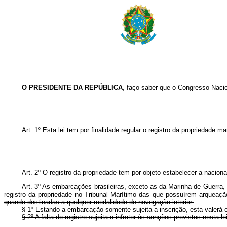
O PRESIDENTE DA REPÚBLICA
, faço saber que o Congresso Nacio
Art. 1º Esta lei tem por finalidade regular o registro da propriedade 
Art. 2º O registro da propriedade tem por objeto estabelecer a nacio
Art. 3º As embarcações brasileiras, exceto as da Marinha de Guerra, e
registro da propriedade no Tribunal Marítimo das que possuírem arqueaçã
quando destinadas a qualquer modalidade de navegação interior.
§ 1º Estando a embarcação somente sujeita a inscrição, esta valerá 
§ 2º A falta do registro sujeita o infrator às sanções previstas nesta lei