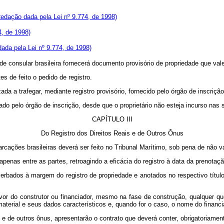
edação dada pela Lei nº 9.774, de 1998)
4, de 1998)
ada pela Lei nº 9.774, de 1998)
de consular brasileira fornecerá documento provisório de propriedade que valer
 de feito o pedido de registro.
ada a trafegar, mediante registro provisório, fornecido pelo órgão de inscriçã
gado pelo órgão de inscrição, desde que o proprietário não esteja incurso nas
CAPÍTULO III
Do Registro dos Direitos Reais e de Outros Ônus
rcações brasileiras deverá ser feito no Tribunal Marítimo, sob pena de não va
penas entre as partes, retroagindo a eficácia do registro à data da prenotação
, averbados à margem do registro de propriedade e anotados no respectivo tít
avor do construtor ou financiador, mesmo na fase de construção, qualquer 
terial e seus dados característicos e, quando for o caso, o nome do financi
is e de outros ônus, apresentarão o contrato que deverá conter, obrigatoriame