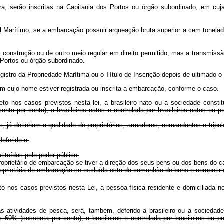
 serão inscritas na Capitania dos Portos ou órgão subordinado, em cuja j
unal Marítimo, se a embarcação possuir arqueação bruta superior a cem tone
 construção ou de outro meio regular em direito permitido, mas a transmissão
 Portos ou órgão subordinado.
istro da Propriedade Marítima ou o Título de Inscrição depois de ultimado o 
 em cujo nome estiver registrada ou inscrita a embarcação, conforme o caso.
to nos casos previstos nesta lei, a brasileiro nato ou a sociedade constit
essenta por cento), a brasileiros natos e controlada por brasileiros nato
os, já detinham a qualidade de proprietários, armadores, comandantes e trip
deferido a:
ituídas pelo poder público.
oprietário de embarcação se tiver a direção dos seus bens ou dos bens do cas
roprietária de embarcação se excluída esta da comunhão de bens e competir à 
 nos casos previstos nesta Lei, a pessoa física residente e domiciliada no 
s atividades de pesca, será, também, deferido a brasileiro ou a sociedade 
s 60% (sessenta por cento), a brasileiros e controlada por brasileiros ou p