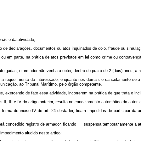
rcício da atividade;
io de declarações, documentos ou atos inquinados de dolo, fraude ou simulaç
 em parte, na prática de atos previstos em lei como crime ou contravenção 
torgadas, o armador não venha a obter, dentro do prazo de 2 (dois) anos, a 
o a requerimento do interessado, enquanto nos demais o cancelamento será e
unicação, ao Tribunal Marítimo, pelo órgão competente.
exercendo de fato essa atividade, incorrerem na prática de que trata o incis
 II, III e IV do artigo anterior, resulta no cancelamento automático da auto
forma do inciso IV do art. 24 desta lei, ficam impedidas de participar da 
será concedido registro de armador, ficando suspensa temporariamente a ati
impedimento aludido neste artigo: