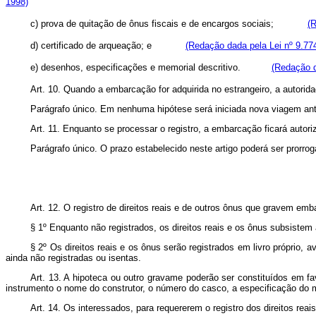
1998)
c) prova de quitação de ônus fiscais e de encargos sociais;
(R
d) certificado de arqueação; e
(Redação dada pela Lei nº 9.77
e) desenhos, especificações e memorial descritivo.
(Redação d
Art. 10. Quando a embarcação for adquirida no estrangeiro, a autorida
Parágrafo único. Em nenhuma hipótese será iniciada nova viagem antes
Art. 11. Enquanto se processar o registro, a embarcação ficará autoriz
Parágrafo único. O prazo estabelecido neste artigo poderá ser prorro
Art. 12. O registro de direitos reais e de outros ônus que gravem emba
§ 1º Enquanto não registrados, os direitos reais e os ônus subsistem a
§ 2º Os direitos reais e os ônus serão registrados em livro próprio
ainda não registradas ou isentas.
Art. 13. A hipoteca ou outro gravame poderão ser constituídos em f
instrumento o nome do construtor, o número do casco, a especificação do ma
Art. 14. Os interessados, para requererem o registro dos direitos rea