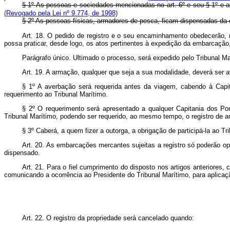
§ 1º
As pessoas e sociedades mencionadas no art. 6º e seu § 1º e a
(Revogado pela Lei nº 9.774, de 1998)
§ 2º
As pessoas físicas, armadores de pesca, ficam dispensadas da
Art. 18. O pedido de registro e o seu encaminhamento obedecerão, n
possa praticar, desde logo, os atos pertinentes à expedição da embarcaçã
Parágrafo único. Ultimado o processo, será expedido pelo Tribunal Ma
Art. 19. A armação, qualquer que seja a sua modalidade, deverá ser 
§ 1º A averbação será requerida antes da viagem, cabendo à Cap
requerimento ao Tribunal Marítimo.
§ 2º O requerimento será apresentado a qualquer Capitania dos P
Tribunal Marítimo, podendo ser requerido, ao mesmo tempo, o registro de a
§ 3º Caberá, a quem fizer a outorga, a obrigação de participá-la ao Tr
Art. 20. As embarcações mercantes sujeitas a registro só poderão op
dispensado.
Art. 21. Para o fiel cumprimento do disposto nos artigos anteriores, 
comunicando a ocorrência ao Presidente do Tribunal Marítimo, para aplicaç
Art. 22. O registro da propriedade será cancelado quando: