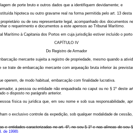
nelagem de porte bruto e outros dados que a identifiquem devidamente; e
ituída hipoteca ou outro gravame real na forma permitida pelo art. 13 desta l
 proprietário ou de seu representante legal, acompanhado dos documentos ne
inhar o requerimento e documentos a este apensos ao Tribunal Marítimo.
nal Marítimo à Capitania dos Portos em cuja jurisdição estiver incluído o por
CAPÍTULO IV
Do Registro de Armador
embarcação mercante sujeita a registro de propriedade, mesmo quando a ativida
ue se trate de embarcação mercante com arqueação bruta inferior às previstas
que operem, de modo habitual, embarcação com finalidade lucrativa.
 armador, a pessoa ou entidade não enquadrada no caput ou no § 1º deste a
ado o disposto no parágrafo anterior.
pessoa física ou jurídica que, em seu nome e sob sua responsabilidade, ap
ham o exclusivo controle da expedição, sob qualquer modalidade de cessão
e entidades caracterizadas no art. 6º, no seu § 1º e nas alíneas de seu § 
4, de 1998)