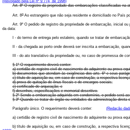
(Revogado pela Lei nº 9.774, de 1998)
Art. 8º O registro da propriedade das embarcações classificadas na a
o
Art. 8
Ao estrangeiro que não seja residente e domiciliado no País
Art. 9º O pedido de registro da propriedade de embarcação, inicial 
da data:
I - do termo de entrega pelo estaleiro, quando se tratar de embarcação
II - da chegada ao porto onde deverá ser inscrita a embarcação, quand
III - do ato translativo da propriedade ou, no caso de promessa de co
§ 1º O requerimento deverá conter:
a) certidão de registro civil de nascimento do adquirente ou prova equ
b) documentos que atendam às exigências dos arts. 6º e seus parágraf
c) título de aquisição ou, em caso de construção, a respectiva licen
d) prova de quitação de ônus fiscais e de encargos sociais;
e) certificado de arqueação; e
f) desenhos, especificações e memorial descritivo.
§ 2º Sendo a embarcação adquirida em condomínio, o pedido será ass
§ 3º Quando se tratar de órgão ou entidades da administração direta ou 
Parágrafo único. O requerimento deverá conter:
(Redação dada
a) certidão de registro civil de nascimento do adquirente ou pr
b) título de aquisição ou, em caso de construção, a respectiva l