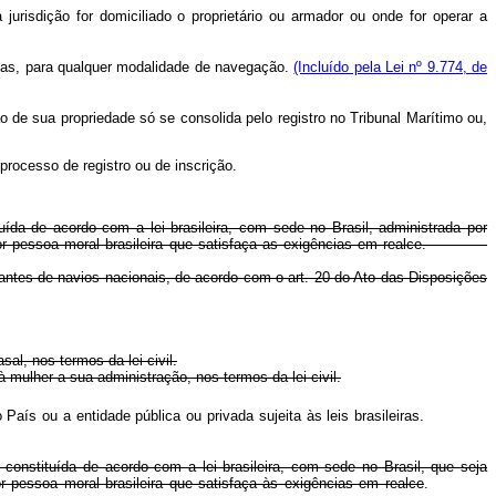
urisdição for domiciliado o proprietário ou armador ou onde for operar a
ladas, para qualquer modalidade de navegação.
(Incluído pela Lei nº 9.774, de
 de sua propriedade só se consolida pelo registro no Tribunal Marítimo ou,
processo de registro ou de inscrição.
uída de acordo com a lei brasileira, com sede no Brasil, administrada por
s ou por pessoa moral brasileira que satisfaça as exigências em realce.
ulantes de navios nacionais, de acordo com o art. 20 do Ato das Disposições
al, nos termos da lei civil.
mulher a sua administração, nos termos da lei civil.
País ou a entidade pública ou privada sujeita às leis brasileiras.
constituída de acordo com a lei brasileira, com sede no Brasil, que seja
or pessoa moral brasileira que satisfaça às exigências em realce
.