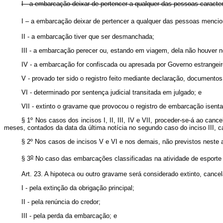
I - a embarcação deixar de pertencer a qualquer das pessoas caracteriz
I – a embarcação deixar de pertencer a qualquer das pessoas mencio
II - a embarcação tiver que ser desmanchada;
III - a embarcação perecer ou, estando em viagem, dela não houver n
IV - a embarcação for confiscada ou apresada por Governo estrangeir
V - provado ter sido o registro feito mediante declaração, documentos
VI - determinado por sentença judicial transitada em julgado; e
VII - extinto o gravame que provocou o registro de embarcação isenta
§ 1º Nos casos dos incisos I, II, III, IV e VII, proceder-se-á ao can
meses, contados da data da última notícia no segundo caso do inciso III, c
§ 2º Nos casos de incisos V e VI e nos demais, não previstos neste a
o
§ 3
No caso das embarcações classificadas na atividade de espor
Art. 23. A hipoteca ou outro gravame será considerado extinto, cancel
I - pela extinção da obrigação principal;
II - pela renúncia do credor;
III - pela perda da embarcação; e