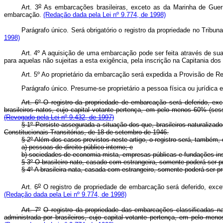
o
Art. 3
As embarcações brasileiras, exceto as da Marinha de Guerra,
embarcação.
(Redação dada pela Lei nº 9.774, de 1998)
Parágrafo único. Será obrigatório o registro da propriedade no Trib
1998)
Art. 4º A aquisição de uma embarcação pode ser feita através de sua
para aquelas não sujeitas a esta exigência, pela inscrição na Capitania dos
Art. 5º Ao proprietário da embarcação será expedida a Provisão de Reg
Parágrafo único. Presume-se proprietário a pessoa física ou jurídica
Art. 6º
O registro da propriedade de embarcação será deferido, exce
brasileiros natos, cujo capital votante pertença, em pelo menos 60% (s
(Revogado pela Lei nº 9.432, de 1997)
§ 1º
Persiste assegurada a situação dos que, brasileiros naturalizad
Constitucionais Transitórias, de 18 de setembro de 1946.
§ 2º Além dos casos previstos neste artigo, o registro será, também, 
a) pessoas de direito público interno; e
b) sociedades de economia mista, empresas públicas e fundações inst
§ 3º O brasileiro nato, casado com estrangeira, somente poderá ser pr
§ 4º
A brasileira nata, casada com estrangeiro, somente poderá ser p
o
Art. 6
O registro de propriedade de embarcação será deferido, exceto
(Redação dada pela Lei nº 9.774, de 1998)
Art. 7º
O registro da propriedade das embarcações classificadas na
administrada por brasileiros, cujo capital votante pertença, em pelo meno