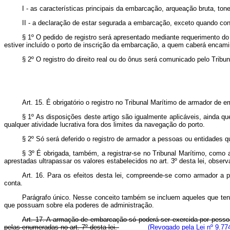
I - as características principais da embarcação, arqueação bruta, to
II - a declaração de estar segurada a embarcação, exceto quando const
§ 1º O pedido de registro será apresentado mediante requerimento do
estiver incluído o porto de inscrição da embarcação, a quem caberá encam
§ 2º O registro do direito real ou do ônus será comunicado pelo Tribu
Art. 15. É obrigatório o registro no Tribunal Marítimo de armador de 
§ 1º As disposições deste artigo são igualmente aplicáveis, ainda q
qualquer atividade lucrativa fora dos limites da navegação do porto.
§ 2º Só será deferido o registro de armador a pessoas ou entidades 
§ 3º É obrigada, também, a registrar-se no Tribunal Marítimo, como
aprestadas ultrapassar os valores estabelecidos no art. 3º desta lei, observ
Art. 16. Para os efeitos desta lei, compreende-se como armador a 
conta.
Parágrafo único. Nesse conceito também se incluem aqueles que ten
que possuam sobre ela poderes de administração.
Art. 17.
A armação de embarcação só poderá ser exercida por pessoas 
pelas enumeradas no art. 7º desta lei.
(Revogado pela Lei nº 9.77