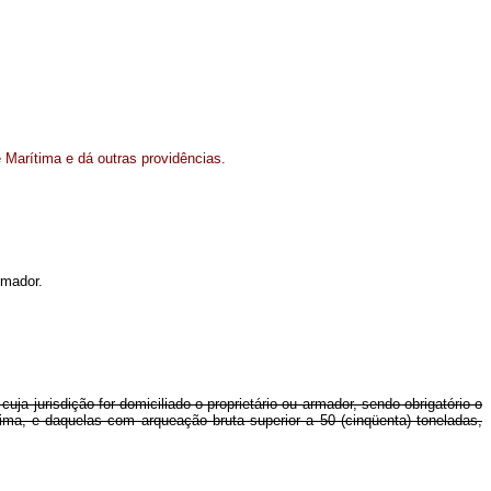
 Marítima e dá outras providências.
rmador.
ja jurisdição for domiciliado o proprietário ou armador, sendo obrigatório o
ima, e daquelas com arqueação bruta superior a 50 (cinqüenta) toneladas,