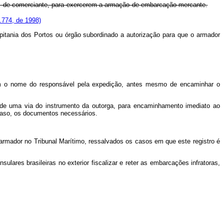
tos de comerciante, para exercerem a armação de embarcação mercante.
.774, de 1998)
apitania dos Portos ou órgão subordinado a autorização para que o armador
gem o nome do responsável pela expedição, antes mesmo de encaminhar o
 de uma via do instrumento da outorga, para encaminhamento imediato ao
 caso, os documentos necessários.
armador no Tribunal Marítimo, ressalvados os casos em que este registro é
ulares brasileiras no exterior fiscalizar e reter as embarcações infratoras,