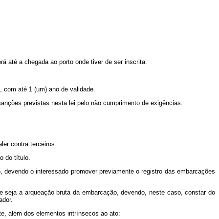
á até a chegada ao porto onde tiver de ser inscrita.
o, com até 1 (um) ano de validade.
 sanções previstas nesta lei pelo não cumprimento de exigências.
ler contra terceiros.
 do título.
ulo, devendo o interessado promover previamente o registro das embarcações
que seja a arqueação bruta da embarcação, devendo, neste caso, constar do
ador.
nte, além dos elementos intrínsecos ao ato: