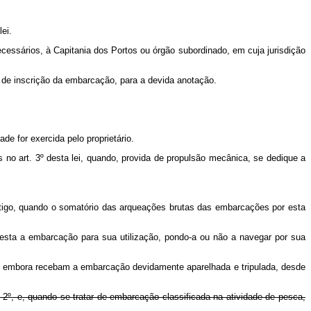
ei.
cessários, à Capitania dos Portos ou órgão subordinado, em cuja jurisdição
to de inscrição da embarcação, para a devida anotação.
de for exercida pelo proprietário.
 no art. 3º desta lei, quando, provida de propulsão mecânica, se dedique a
rtigo, quando o somatório das arqueações brutas das embarcações por esta
resta a embarcação para sua utilização, pondo-a ou não a navegar por sua
, embora recebam a embarcação devidamente aparelhada e tripulada, desde
2º, e, quando se tratar de embarcação classificada na atividade de pesca,