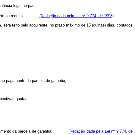
nência legal no país.
de esporte ou recreio.
(Redação dada pela Lei nº 9.774, de 1998)
 será feito pelo adquirente, no prazo máximo de 15 (quinze) dias, contados
o ao pagamento da parcela de garantia;
pectivas quotas.
 ao pagamento da parcela de garantia;
(Redação dada pela Lei nº 9.774, de