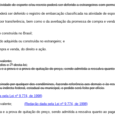
tividade de esporte e/ou recreio poderá ser deferido a estrangeiros com perma
 poderá ser deferido o registro de embarcação classificada na atividade 
ou por transferência, bem como o da averbação da promessa de compra e venda,
 construída no Brasil;
o adquirida ou construída no estrangeiro; e
mpra e venda, do direito e ação.
ivalente;
os e 7º desta lei;
ça e a prova e a prova de quitação do preço, sendo admitida a ressalva quant
inado por qualquer dos condôminos, fazendo referência aos demais e às res
indireta federal, estadual ou municipal, o pedido será feito por ofício.
 pela Lei nº 9.774, de 1998)
ova equivalente;
(Redação dada pela Lei nº 9.774, de 1998)
icença e a prova de quitação do preço, sendo admitida a ressalva quanto