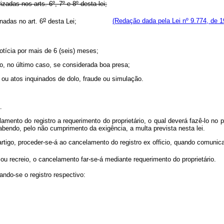
adas nos arts. 6º, 7º e 8º desta lei;
o
nadas no art. 6
desta Lei;
(Redação dada pela Lei nº 9.774, de 1
otícia por mais de 6 (seis) meses;
o, no último caso, se considerada boa presa;
 ou atos inquinados de dolo, fraude ou simulação.
.
celamento do registro a requerimento do proprietário, o qual deverá fazê-lo n
abendo, pelo não cumprimento da exigência, a multa prevista nesta lei.
rtigo, proceder-se-á ao cancelamento do registro ex officio, quando comunic
te ou recreio, o cancelamento far-se-á mediante requerimento do propri
ando-se o registro respectivo: