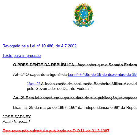
Revogado pela Lei nº 10.486, de 4.7.2002
Texto para impressão
O PRESIDENTE DA REPÚBLICA
, faço saber que o
Senado Feder
Art. 1° O caput do artigo 2° da
Lei n° 7.435, de 19 de dezembro de 19
"Art. 2°
A Indenização de habilitação Bombeiro-Militar é devi
pelo Governador do Distrito Federal."
Art. 2° Esta lei entrará em vigor na data de sua publicação, revogada
Brasília, 29 de março de 1987; 166° da Independência e 99° da Repúb
JOSÉ SARNEY
Paulo Brossard
Este texto não substitui o publicado no D.O.U. de 31.3.1987