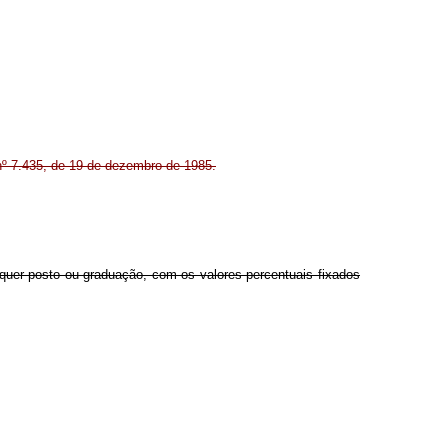
nº 7.435, de 19 de dezembro de 1985.
lquer posto ou graduação, com os valores percentuais fixados