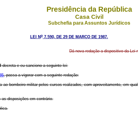
Presidência da República
Casa Civil
Subchefia para Assuntos Jurídicos
o
LEI N
7.590, DE 29 DE MARÇO DE 1987.
Dá nova redação a dispositivo da Lei 
al
decreta e eu sanciono a seguinte lei:
85
, passa a vigorar com a seguinte redação:
da ao bombeiro-militar pelos cursos realizados, com aproveitamento, em qua
s as disposições em contrário.
lica.