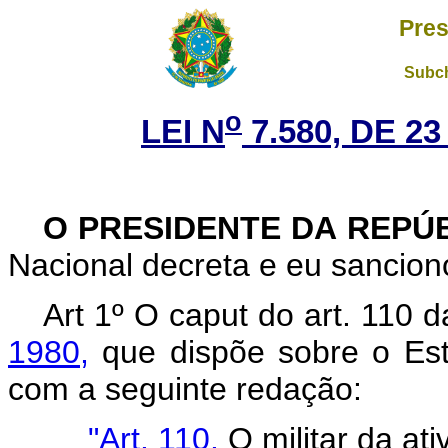
Pres
Subch
o
LEI N
7.580, DE 2
O PRESIDENTE DA REPÚ
Nacional decreta e eu sanciono
Art 1º O caput do art. 110 
1980,
que dispõe sobre o Esta
com a seguinte redação:
"Art. 110.
O militar da at