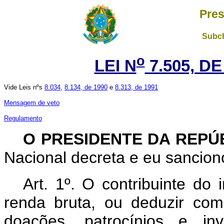
Pres
Subch
o
LEI N
7.505, DE
Vide Leis nºs
8.034
,
8.134, de 1990
e
8.313, de 1991
Mensagem de veto
Regulamento
O PRESIDENTE DA REPÚ
Nacional decreta e eu sanciono
Art. 1º.
O contribuinte do 
renda bruta, ou deduzir com
doações, patrocínios e inv